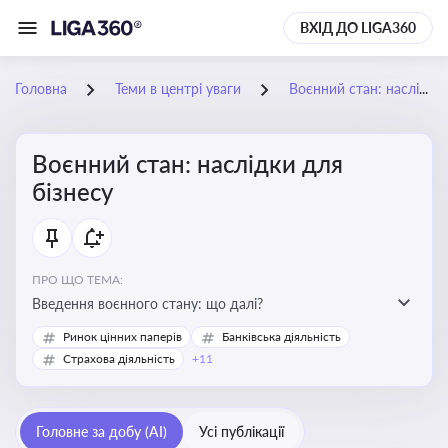
ВХІД ДО LIGA360
Головна
Теми в центрі уваги
Воєнний стан: наслідки для бізнесу
Воєнний стан: наслідки для
бізнесу
ПРО ЩО ТЕМА:
Введення воєнного стану: що далі?
Ринок цінних паперів
Банківська діяльність
Страхова діяльність
+11
Головне за добу (AI)
Усі публікації