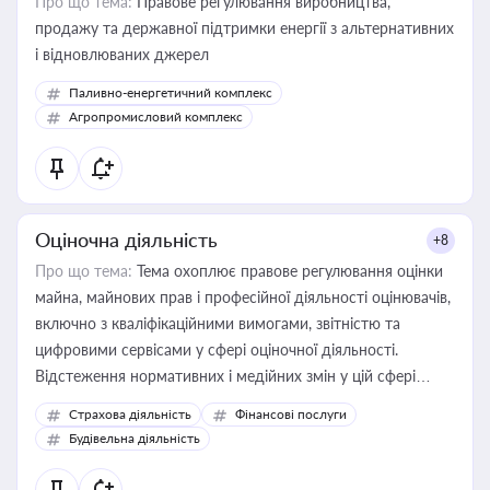
Про що тема:
Правове регулювання виробництва,
продажу та державної підтримки енергії з альтернативних
і відновлюваних джерел
Паливно-енергетичний комплекс
Агропромисловий комплекс
Оціночна діяльність
+8
Про що тема:
Тема охоплює правове регулювання оцінки
майна, майнових прав і професійної діяльності оцінювачів,
включно з кваліфікаційними вимогами, звітністю та
цифровими сервісами у сфері оціночної діяльності.
Відстеження нормативних і медійних змін у цій сфері
корисне для власника бізнесу, керівника, юриста або
Страхова діяльність
Фінансові послуги
бухгалтера під час оподаткування, приватизації, оренди
Будівельна діяльність
державного майна, корпоративних угод і перевірки
статусу суб'єктів оціночної діяльності