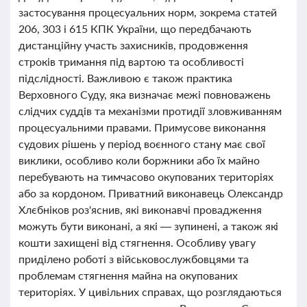
застосування процесуальних норм, зокрема статей
206, 303 і 615 КПК України, що передбачають
дистанційну участь захисників, продовження
строків тримання під вартою та особливості
підслідності. Важливою є також практика
Верховного Суду, яка визначає межі повноважень
слідчих суддів та механізми протидії зловживанням
процесуальними правами. Примусове виконання
судових рішень у період воєнного стану має свої
виклики, особливо коли боржники або їх майно
перебувають на тимчасово окупованих територіях
або за кордоном. Приватний виконавець Олександр
Хлєбніков роз'яснив, які виконавчі провадження
можуть бути виконані, а які — зупинені, а також які
кошти захищені від стягнення. Особливу увагу
приділено роботі з військовослужбовцями та
проблемам стягнення майна на окупованих
територіях. У цивільних справах, що розглядаються