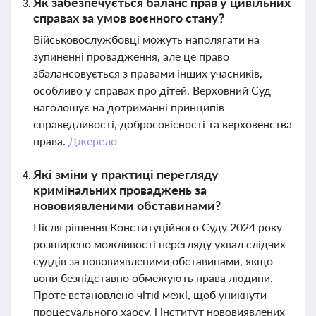
Як забезпечується баланс прав у цивільних
справах за умов воєнного стану?
Військовослужбовці можуть наполягати на
зупиненні провадження, але це право
збалансовується з правами інших учасників,
особливо у справах про дітей. Верховний Суд
наголошує на дотриманні принципів
справедливості, добросовісності та верховенства
права.
Джерело
Які зміни у практиці перегляду
кримінальних проваджень за
нововиявленими обставинами?
Після рішення Конституційного Суду 2024 року
розширено можливості перегляду ухвал слідчих
суддів за нововиявленими обставинами, якщо
вони безпідставно обмежують права людини.
Проте встановлено чіткі межі, щоб уникнути
процесуального хаосу, і інститут нововиявлених