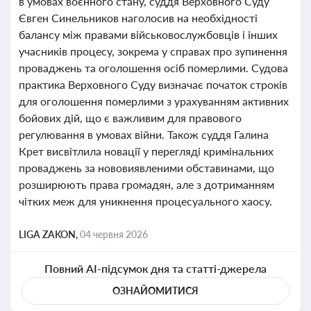
в умовах воєнного стану, суддя Верховного Суду
Євген Синельников наголосив на необхідності
балансу між правами військовослужбовців і інших
учасників процесу, зокрема у справах про зупинення
проваджень та оголошення осіб померлими. Судова
практика Верховного Суду визначає початок строків
для оголошення померлими з урахуванням активних
бойових дій, що є важливим для правового
регулювання в умовах війни. Також суддя Галина
Крет висвітлила новації у перегляді кримінальних
проваджень за нововиявленими обставинами, що
розширюють права громадян, але з дотриманням
чітких меж для уникнення процесуального хаосу.
LIGA ZAKON,
04 червня 2026
Повний AI-підсумок дня та статті-джерела
ОЗНАЙОМИТИСЯ