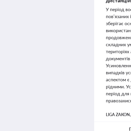
дистанцій
У період во
пов’язаних 
зберігає о
використанн
продовження
складних ум
територіях 
документів
Усиновленн
випадків у
аспектом є
рідними. Ус
період для 
правозахисн
LIGA ZAKON