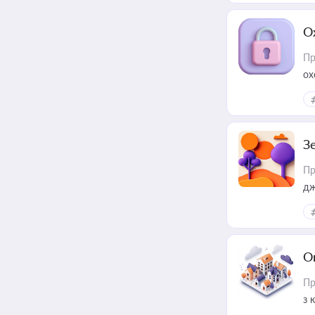
О
Пр
ох
З
Пр
дж
О
Пр
з 