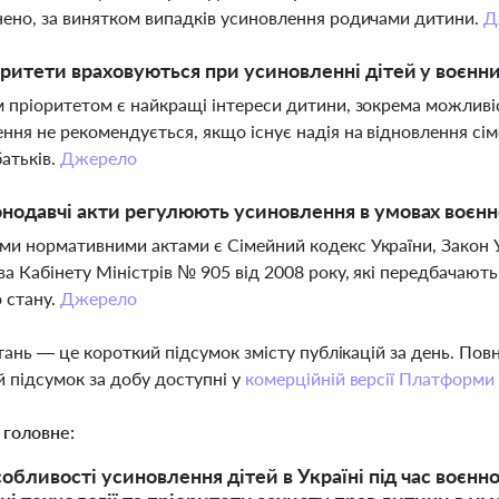
ено, за винятком випадків усиновлення родичами дитини.
Д
оритети враховуються при усиновленні дітей у воєнни
 пріоритетом є найкращі інтереси дитини, зокрема можливіс
ння не рекомендується, якщо існує надія на відновлення сім
атьків.
Джерело
онодавчі акти регулюють усиновлення в умовах воєнн
и нормативними актами є Сімейний кодекс України, Закон Ук
а Кабінету Міністрів № 905 від 2008 року, які передбачают
 стану.
Джерело
тань — це короткий підсумок змісту публікацій за день. По
 підсумок за добу доступні у
комерційній версії Платформи
 головне:
собливості усиновлення дітей в Україні під час воєн