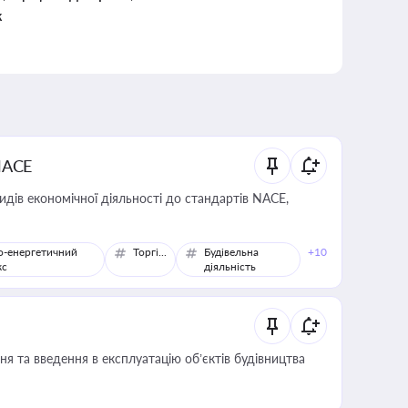
к
NACE
идів економічної діяльності до стандартів NACE,
о-енергетичний
Торгівля
Будівельна
+10
кс
діяльність
я та введення в експлуатацію об’єктів будівництва