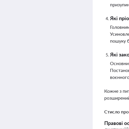
призупин
Які прі
Головним
Усиновле
пошуку б
Які зак
Основним
Постанов
воєнного
Кожне з пи
розширений
Стисло про
Правові о