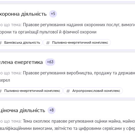
хоронна діяльність
+5
о що тема:
Правове регулювання надання охоронних послуг, вимоги д
орони та організації пультової й фізичної охорони
Банківська діяльність
Паливно-енергетичний комплекс
елена енергетика
+63
о що тема:
Правове регулювання виробництва, продажу та державної
ерел
Паливно-енергетичний комплекс
Агропромисловий комплекс
ціночна діяльність
+8
о що тема:
Тема охоплює правове регулювання оцінки майна, майнови
кваліфікаційними вимогами, звітністю та цифровими сервісами у сфер