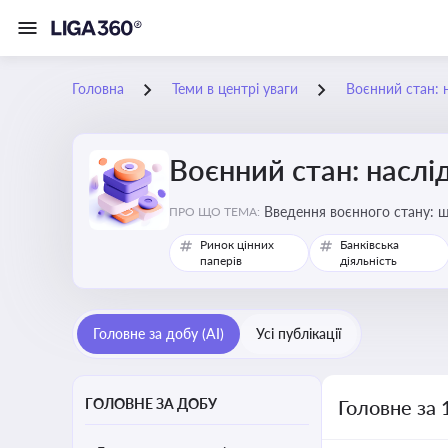
Головна
Теми в центрі уваги
Воєнний стан: 
Воєнний стан: наслі
Введення воєнного стану: щ
ПРО ЩО ТЕМА:
Ринок цінних
Банківська
паперів
діяльність
Головне за добу (AI)
Усі публікації
ГОЛОВНЕ ЗА ДОБУ
Головне за 