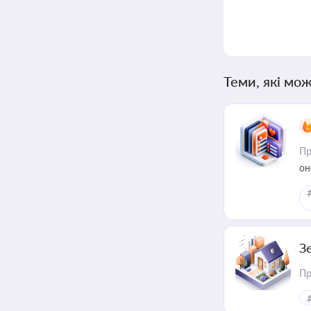
Теми, які мож
Пр
он
З
Пр