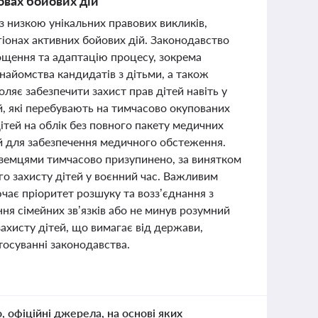
овах бойових дій
 з низкою унікальних правових викликів,
егіонах активних бойових дій. Законодавство
ощення та адаптацію процесу, зокрема
найомства кандидатів з дітьми, а також
ляє забезпечити захист прав дітей навіть у
й, які перебувають на тимчасово окупованих
ітей на облік без повного пакету медичних
ей для забезпечення медичного обстеження.
оземцями тимчасово призупинено, за винятком
о захисту дітей у воєнний час. Важливим
ає пріоритет розшуку та возз’єднання з
ня сімейних зв’язків або не минув розумний
захисту дітей, що вимагає від держави,
стосуванні законодавства.
о, офіційні джерела, на основі яких