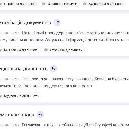
дійних змін у цій сфері корисне для власника бізнесу, керівника, юр
Страхова діяльність
Фінансові послуги
Будівельна діяльність
иватизації, оренди державного майна, корпоративних угод і перевірки
егалізація документів
+9
о що тема:
Нотаріальні процедури, що забезпечують юридичну чинні
тому числі за кордоном. Актуальна інформація дозволяє бізнесу т
зиків недійсності та забезпечувати їх належне прийняття органами 
Банківська діяльність
Страхова діяльність
удівельна діяльність
+5
о що тема:
Тема охоплює правове регулювання здійснення будівельн
кументів та проходження державного контролю
Будівельна діяльність
емельне право
+6
о що тема:
Регулювання прав та обов’язків суб’єктів у сфері корист