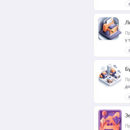
ме
пр
Л
Пр
у 
ри
Б
Пр
до
З
Пр