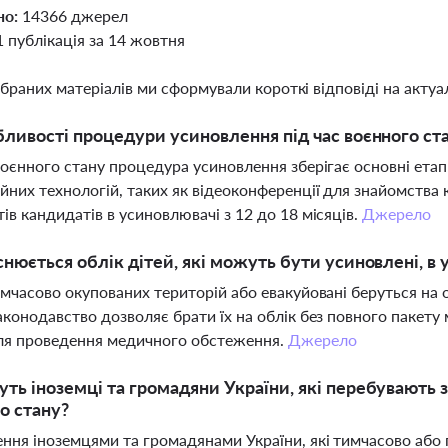
но:
14366 джерел
1 публікація за 14 жовтня
ібраних матеріалів ми сформували короткі відповіді на актуал
бливості процедури усиновлення під час воєнного ста
воєнного стану процедура усиновлення зберігає основні ета
йних технологій, таких як відеоконференції для знайомства 
ів кандидатів в усиновлювачі з 12 до 18 місяців.
Джерело
снюється облік дітей, які можуть бути усиновлені, в 
имчасово окупованих територій або евакуйовані беруться на 
аконодавство дозволяє брати їх на облік без повного пакет
ля проведення медичного обстеження.
Джерело
ть іноземці та громадяни України, які перебувають 
о стану?
ння іноземцями та громадянами України, які тимчасово або