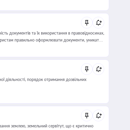
иста або бухгалтера під час оподаткування,
 статусу суб'єктів оціночної діяльності
сть документів та їх використання в правовідносинах,
а юристам правильно оформлювати документи, уникати
влади та контрагентами
ої діяльності, порядок отримання дозвільних
ування землею, земельний сервітут, що є критично