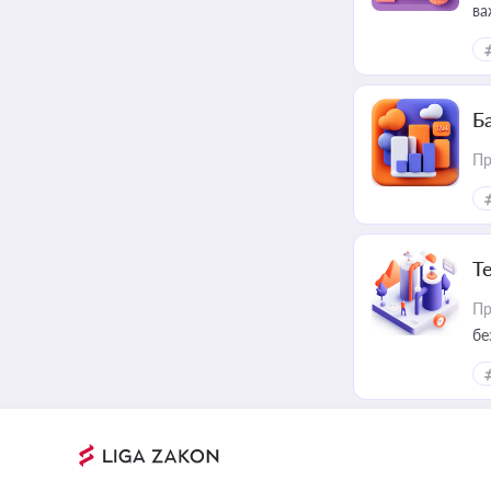
ва
ре
Ба
Пр
Т
Пр
бе