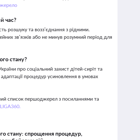
жерело
й час?
ть розшуку та возз’єднання з рідними.
ейних зв’язків або не минув розумний період для
ого стану?
раїни про соціальний захист дітей-сиріт та
ь адаптації процедур усиновлення в умовах
вний список першоджерел з посиланнями та
 LIGA360.
ного стану: спрощення процедур,