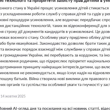
ні технології та пріоритети захисту прав дитини в ум
єнного стану в Україні процес усиновлення дітей стикається
із ускладненнями роботи служб у справах дітей та судів у р
сновні процедури усиновлення, але водночас передбачає спр
я дистанційних технологій, таких як відеоконференції для з
 строку дії документів кандидатів в усиновлювачі. Це дозво
овах воєнного стану. Особливу увагу приділено обліку діте
або були евакуйовані. Законодавство дозволяє брати таких д
 та визначає порядок взаємодії між службами у справах діт
я громадянами України, які перебувають за кордоном, та ін
синовлення родичами, що підкреслює пріоритет національног
 дотримання принципу найкращих інтересів дитини, що включ
иновлення не рекомендується, якщо існує надія на відновлен
пошуку батьків. Війна створила нові виклики для правового 
их органів та суспільства особливої уваги та гнучкості у за
,
14 жовтня 2025
Повний AI-огляд дня та посилання на всі новини, статті, віде