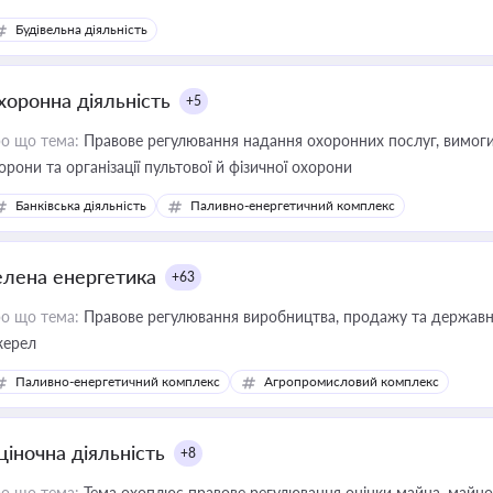
Будівельна діяльність
хоронна діяльність
+5
о що тема:
Правове регулювання надання охоронних послуг, вимоги д
орони та організації пультової й фізичної охорони
Банківська діяльність
Паливно-енергетичний комплекс
елена енергетика
+63
о що тема:
Правове регулювання виробництва, продажу та державної
ерел
Паливно-енергетичний комплекс
Агропромисловий комплекс
ціночна діяльність
+8
о що тема:
Тема охоплює правове регулювання оцінки майна, майнови