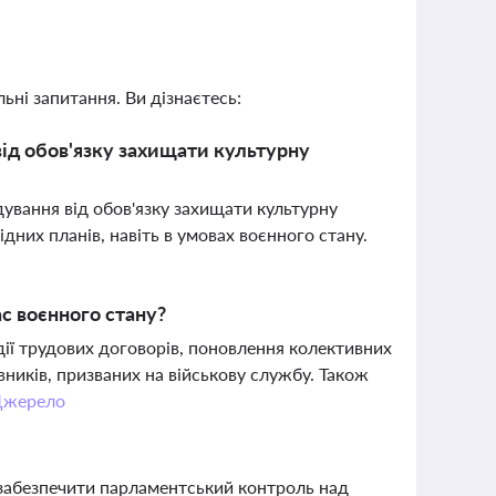
ьні запитання. Ви дізнаєтесь:
від обов'язку захищати культурну
дування від обов'язку захищати культурну
дних планів, навіть в умовах воєнного стану.
ас воєнного стану?
дії трудових договорів, поновлення колективних
івників, призваних на військову службу. Також
Джерело
 забезпечити парламентський контроль над