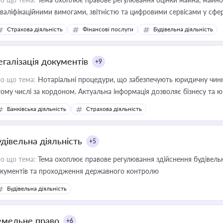
кваліфікаційними вимогами, звітністю та цифровими сервісами у сфер
дійних змін у цій сфері корисне для власника бізнесу, керівника, юр
Страхова діяльність
Фінансові послуги
Будівельна діяльність
иватизації, оренди державного майна, корпоративних угод і перевірки
егалізація документів
+9
о що тема:
Нотаріальні процедури, що забезпечують юридичну чинні
тому числі за кордоном. Актуальна інформація дозволяє бізнесу т
зиків недійсності та забезпечувати їх належне прийняття органами 
Банківська діяльність
Страхова діяльність
удівельна діяльність
+5
о що тема:
Тема охоплює правове регулювання здійснення будівельн
кументів та проходження державного контролю
Будівельна діяльність
емельне право
+6