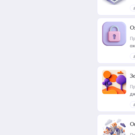
О
Пр
ох
З
Пр
дж
О
Пр