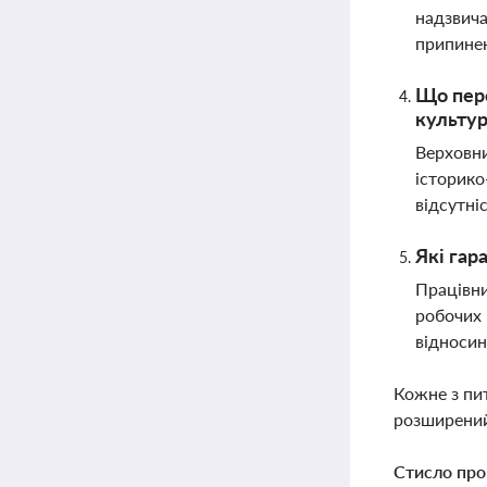
надзвича
припинен
Що пере
культу
Верховни
історико
відсутні
Які гар
Працівни
робочих 
відносин
Кожне з пи
розширений
Стисло про