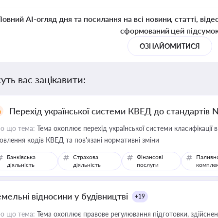
Повний AI-огляд дня та посилання на всі новини, статті, віде
сформований цей підсумо
ОЗНАЙОМИТИСЯ
уть вас зацікавити:
Перехід української системи КВЕД до стандартів 
о що тема:
Тема охоплює перехід української системи класифікації в
овлення кодів КВЕД та пов'язані нормативні зміни
Банківська
Страхова
Фінансові
Паливн
діяльність
діяльність
послуги
компле
емельні відносини у будівництві
+19
о що тема:
Тема охоплює правове регулювання підготовки, здійсненн