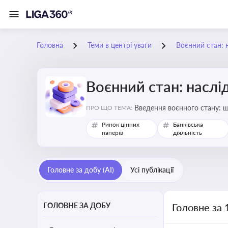
Головна
Теми в центрі уваги
Воєнний стан: 
Воєнний стан: наслі
Введення воєнного стану: щ
ПРО ЩО ТЕМА:
Ринок цінних
Банківська
паперів
діяльність
Головне за добу (AI)
Усі публікації
ГОЛОВНЕ ЗА ДОБУ
Головне за 