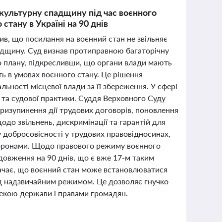
культурну спадщину під час воєнного
стану в Україні на 90 днів
ив, що посилання на воєнний стан не звільняє
адщину. Суд визнав протиправною багаторічну
го плану, підкресливши, що органи влади мають
ть в умовах воєнного стану. Це рішення
ьності місцевої влади за її збереження. У сфері
 та судової практики. Суддя Верховного Суду
ризупинення дії трудових договорів, поновлення
одо звільнень, дискримінації та гарантій для
 добросовісності у трудових правовідносинах,
сторонами. Щодо правового режиму воєнного
довження на 90 днів, що є вже 17-м таким
ачає, що воєнний стан може встановлюватися
д надзвичайним режимом. Це дозволяє гнучко
зпекою держави і правами громадян.