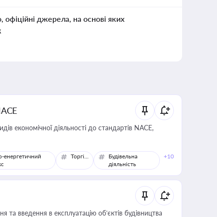
о, офіційні джерела, на основі яких
к
NACE
идів економічної діяльності до стандартів NACE,
о-енергетичний
Торгівля
Будівельна
+10
кс
діяльність
я та введення в експлуатацію об’єктів будівництва