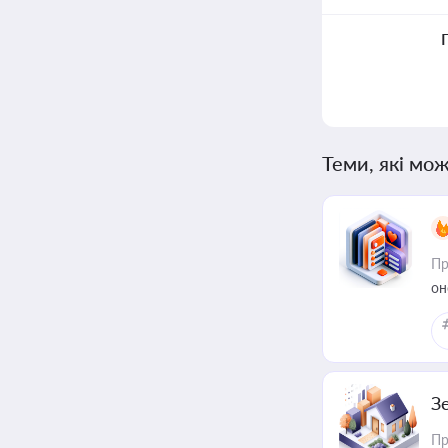
Теми, які мож
Пр
он
З
Пр