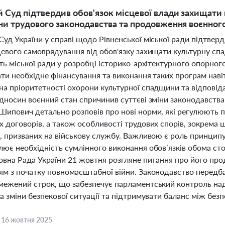
 Суд підтвердив обов'язок місцевої влади захищати 
іни трудового законодавства та продовження воєнного 
уд України у справі щодо Рівненської міської ради підтверд
цевого самоврядування від обов'язку захищати культурну сп
ть міської ради у розробці історико-архітектурного опорно
ти необхідне фінансування та виконання таких програм наві
а пріоритетності охорони культурної спадщини та відповідал
ідносин воєнний стан спричинив суттєві зміни законодавства
Шипович детально розповів про нові норми, які регулюють п
 договорів, а також особливості трудових спорів, зокрема щ
в, призваних на військову службу. Важливою є роль принципу
лює необхідність сумлінного виконання обов’язків обома 
ховна Рада України 21 жовтня розгляне питання про його про
ям з початку повномасштабної війни. Законодавство передб
межений строк, що забезпечує парламентський контроль на
а зміни безпекової ситуації та підтримувати баланс між бе
,
16 жовтня 2025