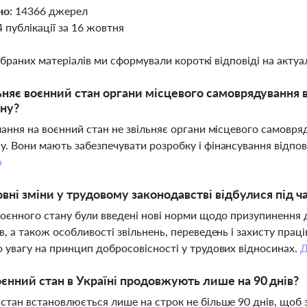
но:
14366 джерел
4 публікації за 16 жовтня
ібраних матеріалів ми сформували короткі відповіді на актуал
ьняє воєнний стан органи місцевого самоврядування 
ну?
лання на воєнний стан не звільняє органи місцевого самовря
. Вони мають забезпечувати розробку і фінансування відпові
о
овні зміни у трудовому законодавстві відбулися під ч
воєнного стану були введені нові норми щодо призупинення 
в, а також особливості звільнень, переведень і захисту прац
 увагу на принцип добросовісності у трудових відносинах.
єнний стан в Україні продовжують лише на 90 днів?
стан встановлюється лише на строк не більше 90 днів, щоб