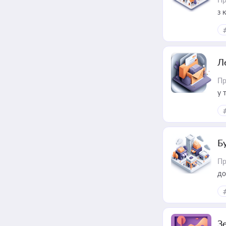
з 
ме
пр
Л
Пр
у 
ри
Б
Пр
до
З