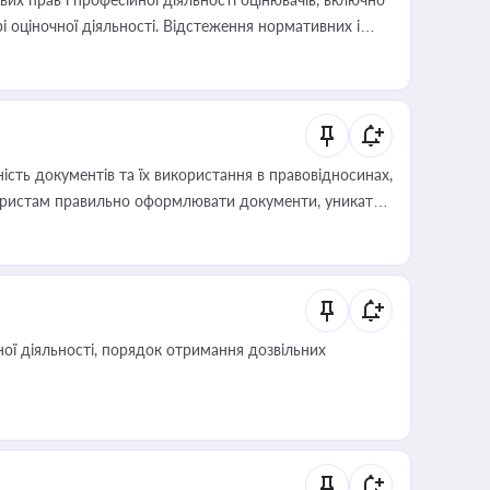
і оціночної діяльності. Відстеження нормативних і
иста або бухгалтера під час оподаткування,
 статусу суб'єктів оціночної діяльності
сть документів та їх використання в правовідносинах,
а юристам правильно оформлювати документи, уникати
влади та контрагентами
ої діяльності, порядок отримання дозвільних