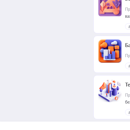
Пр
ва
ре
Ба
Пр
Т
Пр
бе