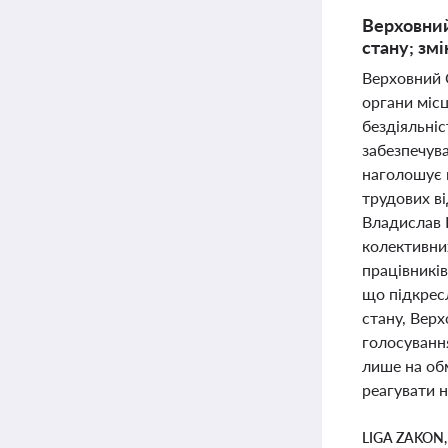
Верховний
стану; зм
Верховний С
органи міс
бездіяльніс
забезпечува
наголошує н
трудових в
Владислав 
колективних
працівникі
що підкрес
стану, Вер
голосуванн
лише на об
реагувати н
LIGA ZAKON