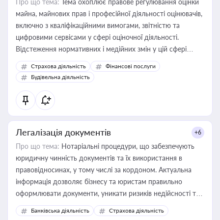
Про що тема:
Тема охоплює правове регулювання оцінки
майна, майнових прав і професійної діяльності оцінювачів,
включно з кваліфікаційними вимогами, звітністю та
цифровими сервісами у сфері оціночної діяльності.
Відстеження нормативних і медійних змін у цій сфері
корисне для власника бізнесу, керівника, юриста або
Страхова діяльність
Фінансові послуги
бухгалтера під час оподаткування, приватизації, оренди
Будівельна діяльність
державного майна, корпоративних угод і перевірки
статусу суб'єктів оціночної діяльності
Легалізація документів
+6
Про що тема:
Нотаріальні процедури, що забезпечують
юридичну чинність документів та їх використання в
правовідносинах, у тому числі за кордоном. Актуальна
інформація дозволяє бізнесу та юристам правильно
оформлювати документи, уникати ризиків недійсності та
забезпечувати їх належне прийняття органами влади та
Банківська діяльність
Страхова діяльність
контрагентами