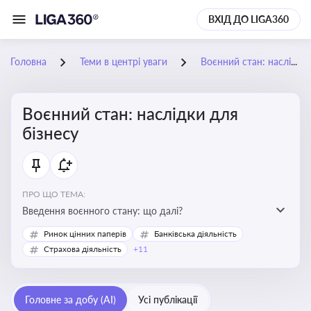
ВХІД ДО LIGA360
Головна
Теми в центрі уваги
Воєнний стан: наслідки для бізнесу
Воєнний стан: наслідки для
бізнесу
ПРО ЩО ТЕМА:
Введення воєнного стану: що далі?
Ринок цінних паперів
Банківська діяльність
Страхова діяльність
+11
Головне за добу (AI)
Усі публікації