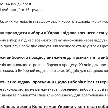
но:
14369 джерел
4 публікації за 15 грудня
ібраних матеріалів ми сформували короткі відповіді на актуал
а проводити вибори в Україні під час воєнного стану
ня виборів під час воєнного стану неможливе через відсутн
о процесу необхідне скасування воєнного стану указом Пре
оки виборчого процесу визначені для різних типів виб
ція встановлює строки виборчого процесу: 90 днів для през
тських, а Виборчий кодекс визначає 50 днів для місцевих в
ють законодавчі прогалини щодо виборів після завер
не законодавство не регламентує проведення виборів у разі
о вимагає прийняття спеціального закону для врегулювання
ібно для зміни Конституції України у контексті вибо