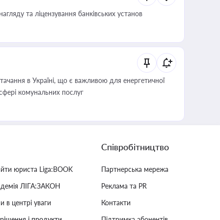
нагляду та ліцензування банківських установ
ачання в Україні, що є важливою для енергетичної
 сфері комунальних послуг
Співробітництво
айти юриста Liga:BOOK
Партнерська мережа
адемія ЛІГА:ЗАКОН
Реклама та PR
и в центрі уваги
Контакти
 рішення і продукти
Підтримка абонентів