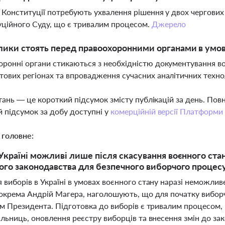
 Конституції потребують ухвалення рішення у двох чергових
ційного Суду, що є тривалим процесом.
Джерело
лики стоять перед правоохоронними органами в умов
ронні органи стикаються з необхідністю документування воє
ових регіонах та впровадження сучасних аналітичних техно
тань — це короткий підсумок змісту публікацій за день. По
 підсумок за добу доступні у
комерційній версії Платформи
 головне:
Україні можливі лише після скасування воєнного стан
ого законодавства для безпечного виборчого процес
виборів в Україні в умовах воєнного стану наразі неможливе
зокрема Андрій Магера, наголошують, що для початку вибор
ом Президента. Підготовка до виборів є тривалим процесом, 
ільниць, оновлення реєстру виборців та внесення змін до за