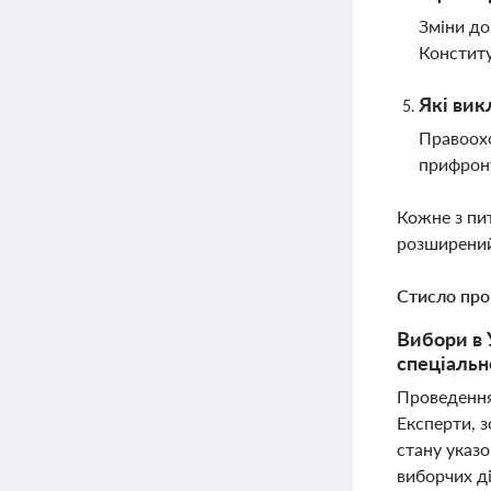
Зміни до
Конститу
Які вик
Правоохо
прифронт
Кожне з пи
розширений
Стисло про
Вибори в 
спеціальн
Проведення 
Експерти, 
стану указ
виборчих д