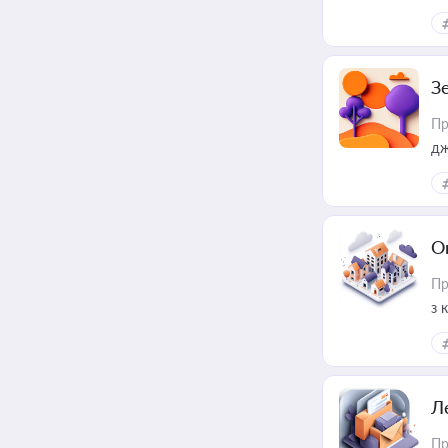
З
Пр
дж
О
Пр
з 
ме
пр
Л
Пр