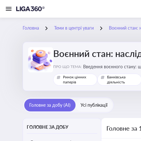
Головна
Теми в центрі уваги
Воєнний стан: 
Воєнний стан: наслі
Введення воєнного стану: щ
ПРО ЩО ТЕМА:
Ринок цінних
Банківська
паперів
діяльність
Головне за добу (AI)
Усі публікації
ГОЛОВНЕ ЗА ДОБУ
Головне за 