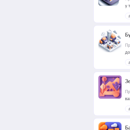
у 
ри
Б
Пр
до
З
Пр
ва
ре
Ба