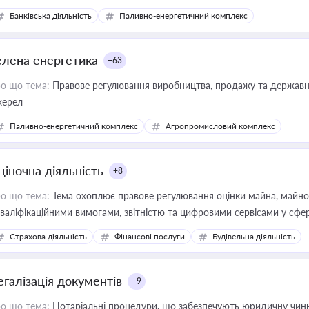
Банківська діяльність
Паливно-енергетичний комплекс
елена енергетика
+63
о що тема:
Правове регулювання виробництва, продажу та державної
ерел
Паливно-енергетичний комплекс
Агропромисловий комплекс
ціночна діяльність
+8
о що тема:
Тема охоплює правове регулювання оцінки майна, майнови
кваліфікаційними вимогами, звітністю та цифровими сервісами у сфер
дійних змін у цій сфері корисне для власника бізнесу, керівника, юр
Страхова діяльність
Фінансові послуги
Будівельна діяльність
иватизації, оренди державного майна, корпоративних угод і перевірки
егалізація документів
+9
о що тема:
Нотаріальні процедури, що забезпечують юридичну чинні