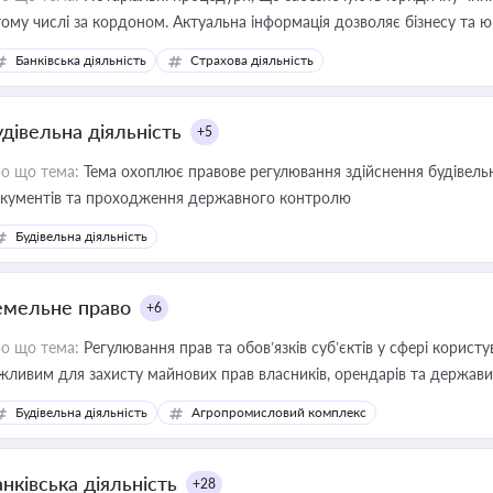
тому числі за кордоном. Актуальна інформація дозволяє бізнесу т
зиків недійсності та забезпечувати їх належне прийняття органами 
Банківська діяльність
Страхова діяльність
удівельна діяльність
+5
о що тема:
Тема охоплює правове регулювання здійснення будівельн
кументів та проходження державного контролю
Будівельна діяльність
емельне право
+6
о що тема:
Регулювання прав та обов’язків суб’єктів у сфері корист
жливим для захисту майнових прав власників, орендарів та держави
сурсами
Будівельна діяльність
Агропромисловий комплекс
нківська діяльність
+28