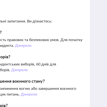
ьні запитання. Ви дізнаєтесь:
?
ість правових та безпекових умов. Для початку
зидента.
Джерело
орів?
идентських виборів, 60 днів для
иборів.
Джерело
шення воєнного стану?
 припинення вогню або завершення воєнного
 цих питань.
Джерело
рів?