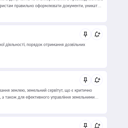
а юристам правильно оформлювати документи, уникати
влади та контрагентами
ої діяльності, порядок отримання дозвільних
ування землею, земельний сервітут, що є критично
, а також для ефективного управління земельними