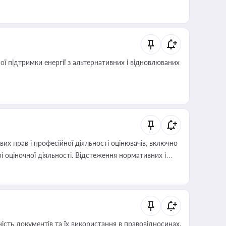
 підтримки енергії з альтернативних і відновлюваних
х прав і професійної діяльності оцінювачів, включно
і оціночної діяльності. Відстеження нормативних і
иста або бухгалтера під час оподаткування,
 статусу суб'єктів оціночної діяльності
сть документів та їх використання в правовідносинах,