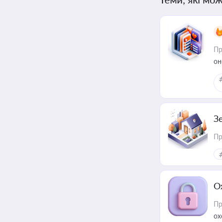
Пр
он
З
Пр
О
Пр
ох