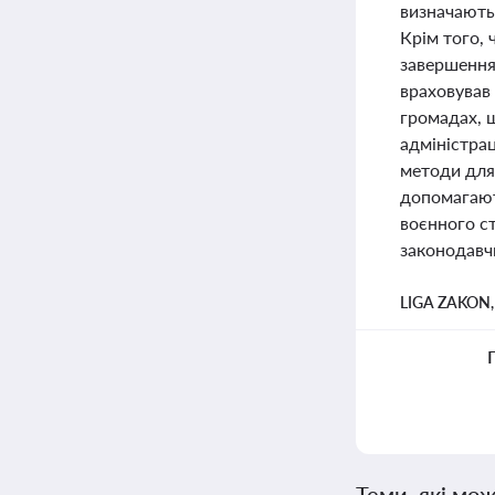
визначають 
Крім того, 
завершення 
враховував
громадах, щ
адміністрац
методи для
допомагают
воєнного ст
законодавч
LIGA ZAKON
Теми, які мож