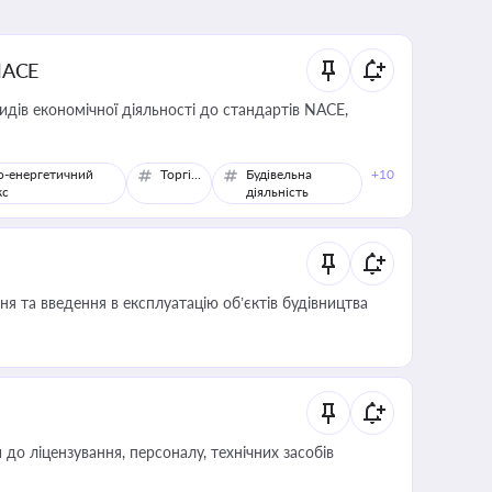
NACE
идів економічної діяльності до стандартів NACE,
о-енергетичний
Торгівля
Будівельна
+10
кс
діяльність
я та введення в експлуатацію об’єктів будівництва
о ліцензування, персоналу, технічних засобів