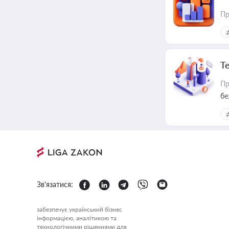
Пр
Т
Пр
бе
Зв'язатися:
забезпечує український бізнес
інформацією, аналітикою та
технологічними рішеннями для