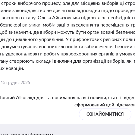
строки виборчого процесу, але для місцевих виборів ці стр
чинне законодавство не дає чітких відповідей щодо проведе
воєнного стану. Ольга Айвазовська підкреслює необхідність
 безпекові виклики, мобілізацію населення та переміщення 
об визначити, де вибори можуть бути організовані безпечно,
ій до цивільного управління. У прифронтових регіонах поліц
 документування воєнних злочинів та забезпечення безпеки 
ь удосконалювати роботу правоохоронних органів в умовах в
ану створюють складні виклики для організації виборів, як
их новацій.
,
15 грудня 2025
Повний AI-огляд дня та посилання на всі новини, статті, віде
сформований цей підсумо
ОЗНАЙОМИТИСЯ
уть вас зацікавити: