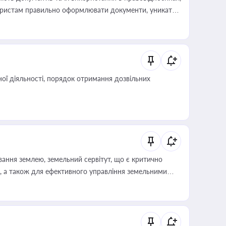
а юристам правильно оформлювати документи, уникати
влади та контрагентами
ої діяльності, порядок отримання дозвільних
ування землею, земельний сервітут, що є критично
, а також для ефективного управління земельними