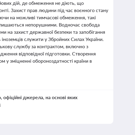
йових дій, де обмеження не діють, що
онті. Захист прав людини під час воєнного стану
ючи на можливі тимчасові обмеження, такі
, залишаються непорушними. Водночас свобода
ми на захист державної безпеки та запобігання
іноземців служити у Збройних Силах України.
ськову службу за контрактом, включно з
одження відповідної підготовки. Створення
м у зміцненні обороноздатності країни в
о, офіційні джерела, на основі яких
к