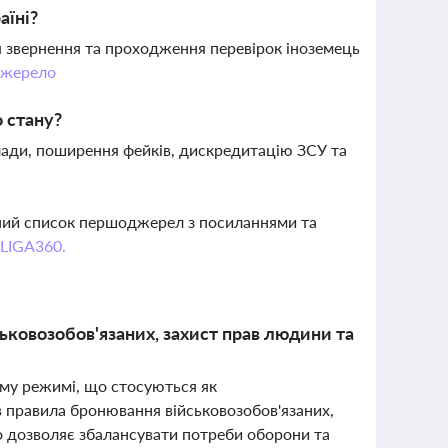
аїні?
 звернення та проходження перевірок іноземець
жерело
 стану?
лади, поширення фейків, дискредитацію ЗСУ та
вний список першоджерел з посиланнями та
 LIGA360.
ьковозобов'язаних, захист прав людини та
вому режимі, що стосуються як
ив правила бронювання військовозобов'язаних,
що дозволяє збалансувати потреби оборони та