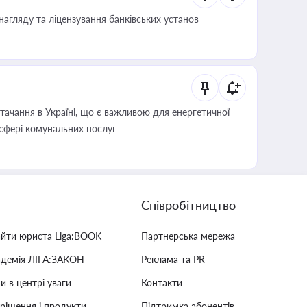
нагляду та ліцензування банківських установ
ачання в Україні, що є важливою для енергетичної
 сфері комунальних послуг
Співробітництво
айти юриста Liga:BOOK
Партнерська мережа
адемія ЛІГА:ЗАКОН
Реклама та PR
и в центрі уваги
Контакти
 рішення і продукти
Підтримка абонентів