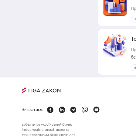
Пр
Т
Пр
бе
Зв'язатися:
забезпечує український бізнес
інформацією, аналітикою та
технологічними рішеннями для