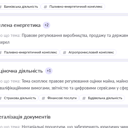
Банківська діяльність
Паливно-енергетичний комплекс
елена енергетика
+2
о що тема:
Правове регулювання виробництва, продажу та державної
ерел
Паливно-енергетичний комплекс
Агропромисловий комплекс
ціночна діяльність
+1
о що тема:
Тема охоплює правове регулювання оцінки майна, майнови
кваліфікаційними вимогами, звітністю та цифровими сервісами у сфер
дійних змін у цій сфері корисне для власника бізнесу, керівника, юр
Страхова діяльність
Фінансові послуги
Будівельна діяльність
иватизації, оренди державного майна, корпоративних угод і перевірки
егалізація документів
о що тема:
Нотаріальні процедури, що забезпечують юридичну чинні