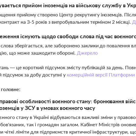
увається прийом іноземців на військову службу в Укр
щення прийому створено Центр рекрутингу іноземців. Після
контракт на 3-5 років з випробувальним терміном 2 місяці.
Д
еження існують щодо свободи слова під час воєнного
слова зберігається, але заборонено заклики до повалення в
цію, що може зашкодити обороні.
Джерело
тань — це короткий підсумок змісту публікацій за день. По
 підсумок за добу доступні у
комерційній версії Платформи
 головне:
правові особливості воєнного стану: бронювання війс
оземців у ЗСУ в умовах воєнного часу
єнного стану в Україні відбуваються важливі зміни у право
бов'язаних, так і громадян загалом. Кабінет Міністрів онов
и чіткі ліміти для підприємств критичної інфраструктури, 