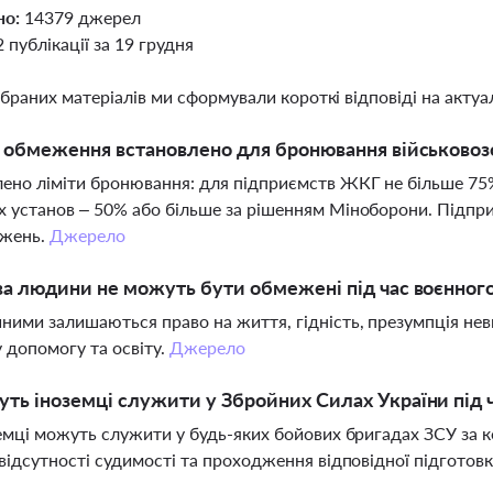
но:
14379 джерел
2 публікації за 19 грудня
ібраних матеріалів ми сформували короткі відповіді на актуал
і обмеження встановлено для бронювання військовозо
ено ліміти бронювання: для підприємств ЖКГ не більше 75%
 установ – 50% або більше за рішенням Міноборони. Підпр
ежень.
Джерело
ва людини не можуть бути обмежені під час воєнного
ими залишаються право на життя, гідність, презумпція неви
 допомогу та освіту.
Джерело
ть іноземці служити у Збройних Силах України під ч
земці можуть служити у будь-яких бойових бригадах ЗСУ за 
 відсутності судимості та проходження відповідної підготов