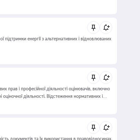
 підтримки енергії з альтернативних і відновлюваних
х прав і професійної діяльності оцінювачів, включно
і оціночної діяльності. Відстеження нормативних і
иста або бухгалтера під час оподаткування,
 статусу суб'єктів оціночної діяльності
сть документів та їх використання в правовідносинах,