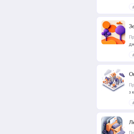
З
Пр
дж
О
Пр
з 
ме
пр
Л
Пр