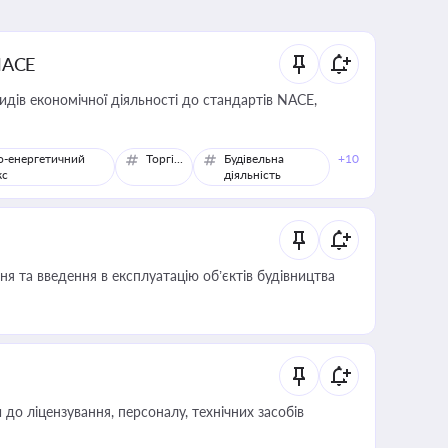
NACE
идів економічної діяльності до стандартів NACE,
о-енергетичний
Торгівля
Будівельна
+10
кс
діяльність
я та введення в експлуатацію об’єктів будівництва
о ліцензування, персоналу, технічних засобів