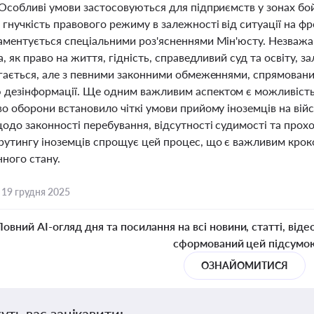
 Особливі умови застосовуються для підприємств у зонах бо
гнучкість правового режиму в залежності від ситуації на фр
аментується спеціальними роз'ясненнями Мін'юсту. Незважа
а, як право на життя, гідність, справедливий суд та освіту
ігається, але з певними законними обмеженнями, спрямовани
дезінформації. Ще одним важливим аспектом є можливість 
о оборони встановило чіткі умови прийому іноземців на вій
одо законності перебування, відсутності судимості та прох
рутингу іноземців спрощує цей процес, що є важливим кроко
ного стану.
,
19 грудня 2025
Повний AI-огляд дня та посилання на всі новини, статті, віде
сформований цей підсумо
ОЗНАЙОМИТИСЯ
уть вас зацікавити: