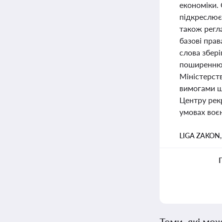
економіки.
підкреслює 
також регл
базові прав
слова збер
поширенню 
Міністерств
вимогами щ
Центру рек
умовах воєн
LIGA ZAKON
Теми, які мож