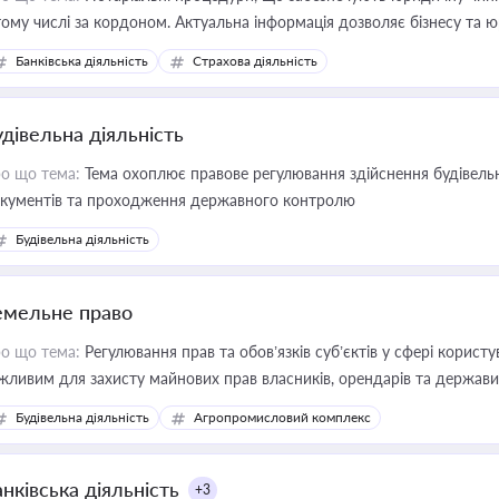
тому числі за кордоном. Актуальна інформація дозволяє бізнесу т
зиків недійсності та забезпечувати їх належне прийняття органами 
Банківська діяльність
Страхова діяльність
удівельна діяльність
о що тема:
Тема охоплює правове регулювання здійснення будівельн
кументів та проходження державного контролю
Будівельна діяльність
емельне право
о що тема:
Регулювання прав та обов’язків суб’єктів у сфері корист
жливим для захисту майнових прав власників, орендарів та держави
сурсами
Будівельна діяльність
Агропромисловий комплекс
нківська діяльність
+3