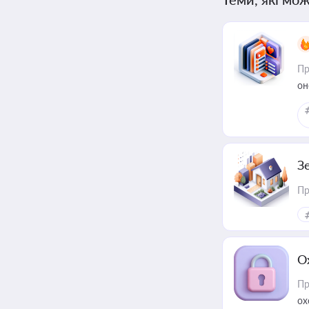
Пр
он
З
Пр
О
Пр
ох