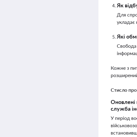
Як відб
Для спро
укладає 
Які обм
Свобода 
інформа
Кожне з пи
розширений
Стисло про
Оновлені 
служба ін
У період во
військовозо
встановивш