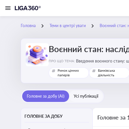
Головна
Теми в центрі уваги
Воєнний стан: 
Воєнний стан: наслі
Введення воєнного стану: щ
ПРО ЩО ТЕМА:
Ринок цінних
Банківська
паперів
діяльність
Головне за добу (AI)
Усі публікації
ГОЛОВНЕ ЗА ДОБУ
Головне за 