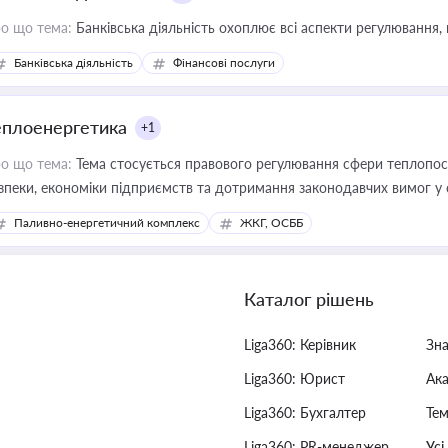
о що тема:
Банківська діяльність охоплює всі аспекти регулювання, 
Банківська діяльність
Фінансові послуги
еплоенергетика
+1
о що тема:
Тема стосується правового регулювання сфери теплопост
зпеки, економіки підприємств та дотримання законодавчих вимог у
Паливно-енергетичний комплекс
ЖКГ, ОСББ
Каталог рішень
Liga360: Керівник
Зн
Liga360: Юрист
Ак
Liga360: Бухгалтер
Тем
Liga360: PR-менеджер
Усі