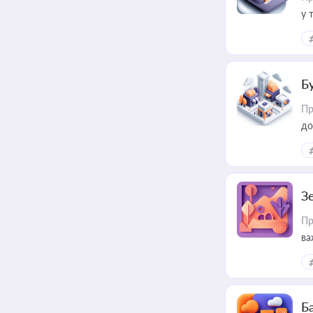
у 
ри
Б
Пр
до
З
Пр
ва
ре
Ба