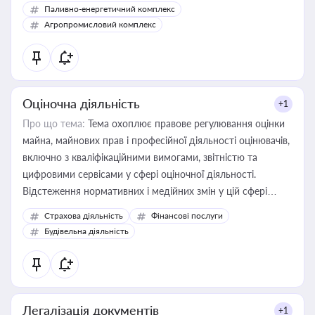
Паливно-енергетичний комплекс
Агропромисловий комплекс
Оціночна діяльність
+1
Про що тема:
Тема охоплює правове регулювання оцінки
майна, майнових прав і професійної діяльності оцінювачів,
включно з кваліфікаційними вимогами, звітністю та
цифровими сервісами у сфері оціночної діяльності.
Відстеження нормативних і медійних змін у цій сфері
корисне для власника бізнесу, керівника, юриста або
Страхова діяльність
Фінансові послуги
бухгалтера під час оподаткування, приватизації, оренди
Будівельна діяльність
державного майна, корпоративних угод і перевірки
статусу суб'єктів оціночної діяльності
Легалізація документів
+1