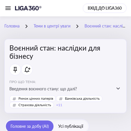
ВХІД ДО LIGA360
Головна
Теми в центрі уваги
Воєнний стан: наслідки для бізнесу
Воєнний стан: наслідки для
бізнесу
ПРО ЩО ТЕМА:
Введення воєнного стану: що далі?
Ринок цінних паперів
Банківська діяльність
Страхова діяльність
+11
Головне за добу (AI)
Усі публікації