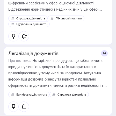
цифровими сервісами у сфері оціночної діяльності.
Відстеження нормативних і медійних змін у цій сфері
корисне для власника бізнесу, керівника, юриста або
Страхова діяльність
Фінансові послуги
бухгалтера під час оподаткування, приватизації, оренди
Будівельна діяльність
державного майна, корпоративних угод і перевірки
статусу суб'єктів оціночної діяльності
Легалізація документів
+4
Про що тема:
Нотаріальні процедури, що забезпечують
юридичну чинність документів та їх використання в
правовідносинах, у тому числі за кордоном. Актуальна
інформація дозволяє бізнесу та юристам правильно
оформлювати документи, уникати ризиків недійсності та
забезпечувати їх належне прийняття органами влади та
Банківська діяльність
Страхова діяльність
контрагентами