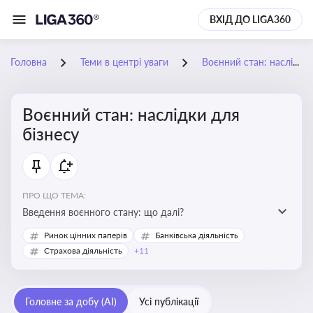
ВХІД ДО LIGA360
Головна
Теми в центрі уваги
Воєнний стан: наслідки для бізнесу
Воєнний стан: наслідки для
бізнесу
ПРО ЩО ТЕМА:
Введення воєнного стану: що далі?
Ринок цінних паперів
Банківська діяльність
Страхова діяльність
+11
Головне за добу (AI)
Усі публікації