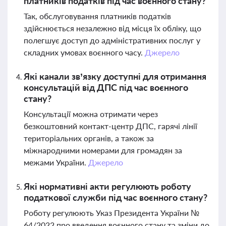
платників податків під час воєнного стану?
Так, обслуговування платників податків
здійснюється незалежно від місця їх обліку, що
полегшує доступ до адміністративних послуг у
складних умовах воєнного часу.
Джерело
Які канали зв’язку доступні для отримання
консультацій від ДПС під час воєнного
стану?
Консультації можна отримати через
безкоштовний контакт-центр ДПС, гарячі лінії
територіальних органів, а також за
міжнародними номерами для громадян за
межами України.
Джерело
Які нормативні акти регулюють роботу
податкової служби під час воєнного стану?
Роботу регулюють Указ Президента України №
64/2022 про введення воєнного стану та зміни до