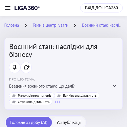
ВХІД ДО LIGA360
Головна
Теми в центрі уваги
Воєнний стан: наслідки для бізнесу
Воєнний стан: наслідки для
бізнесу
ПРО ЩО ТЕМА:
Введення воєнного стану: що далі?
Ринок цінних паперів
Банківська діяльність
Страхова діяльність
+11
Головне за добу (AI)
Усі публікації