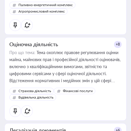
Паливно-енергетичний комплекс
Агропромисловий комплекс
Оціночна діяльність
+8
Про що тема:
Тема охоплює правове регулювання оцінки
майна, майнових прав і професійної діяльності оцінювачів,
включно з кваліфікаційними вимогами, звітністю та
цифровими сервісами у сфері оціночної діяльності.
Відстеження нормативних і медійних змін у цій сфері
корисне для власника бізнесу, керівника, юриста або
Страхова діяльність
Фінансові послуги
бухгалтера під час оподаткування, приватизації, оренди
Будівельна діяльність
державного майна, корпоративних угод і перевірки
статусу суб'єктів оціночної діяльності
Легалізація документів
+6