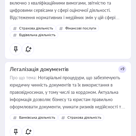
включно з кваліфікаційними вимогами, звітністю та
цифровими сервісами у сфері оціночної діяльності.
Відстеження нормативних і медійних змін у цій сфері
корисне для власника бізнесу, керівника, юриста або
Страхова діяльність
Фінансові послуги
бухгалтера під час оподаткування, приватизації, оренди
Будівельна діяльність
державного майна, корпоративних угод і перевірки
статусу суб'єктів оціночної діяльності
Легалізація документів
+9
Про що тема:
Нотаріальні процедури, що забезпечують
юридичну чинність документів та їх використання в
правовідносинах, у тому числі за кордоном. Актуальна
інформація дозволяє бізнесу та юристам правильно
оформлювати документи, уникати ризиків недійсності та
забезпечувати їх належне прийняття органами влади та
Банківська діяльність
Страхова діяльність
контрагентами