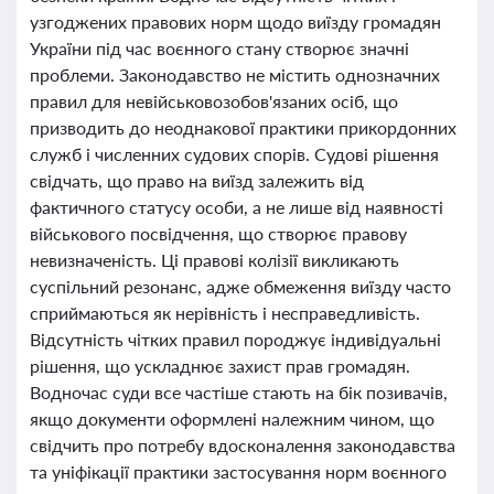
узгоджених правових норм щодо виїзду громадян
України під час воєнного стану створює значні
проблеми. Законодавство не містить однозначних
правил для невійськовозобов'язаних осіб, що
призводить до неоднакової практики прикордонних
служб і численних судових спорів. Судові рішення
свідчать, що право на виїзд залежить від
фактичного статусу особи, а не лише від наявності
військового посвідчення, що створює правову
невизначеність. Ці правові колізії викликають
суспільний резонанс, адже обмеження виїзду часто
сприймаються як нерівність і несправедливість.
Відсутність чітких правил породжує індивідуальні
рішення, що ускладнює захист прав громадян.
Водночас суди все частіше стають на бік позивачів,
якщо документи оформлені належним чином, що
свідчить про потребу вдосконалення законодавства
та уніфікації практики застосування норм воєнного