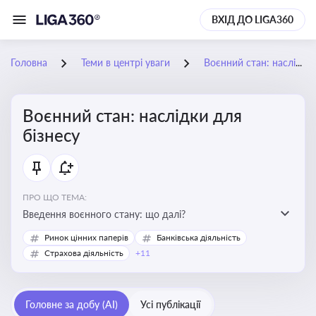
ВХІД ДО LIGA360
Головна
Теми в центрі уваги
Воєнний стан: наслідки для бізнесу
Воєнний стан: наслідки для
бізнесу
ПРО ЩО ТЕМА:
Введення воєнного стану: що далі?
Ринок цінних паперів
Банківська діяльність
Страхова діяльність
+11
Головне за добу (AI)
Усі публікації