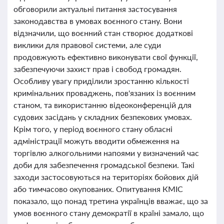
обговорили актуальні питання застосування
законодавства в умовах воєнного стану. Вони
відзначили, що воєнний стан створює додаткові
виклики для правової системи, але суди
продовжують ефективно виконувати свої функції,
забезпечуючи захист прав і свобод громадян.
Особливу увагу приділили зростанню кількості
кримінальних проваджень, пов'язаних із воєнним
станом, та використанню відеоконференцій для
судових засідань у складних безпекових умовах.
Крім того, у період воєнного стану обласні
адміністрації можуть вводити обмеження на
торгівлю алкогольними напоями у визначений час
доби для забезпечення громадської безпеки. Такі
заходи застосовуються на територіях бойових дій
або тимчасово окупованих. Опитування КМІС
показало, що понад третина українців вважає, що за
умов воєнного стану демократії в країні замало, що