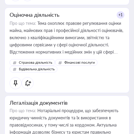
Оціночна діяльність
+1
Про що тема:
Тема охоплює правове регулювання оцінки
майна, майнових прав і професійної діяльності оцінювачів,
включно з кваліфікаційними вимогами, звітністю та
цифровими сервісами у сфері оціночної діяльності.
Відстеження нормативних і медійних змін у цій сфері
корисне для власника бізнесу, керівника, юриста або
Страхова діяльність
Фінансові послуги
бухгалтера під час оподаткування, приватизації, оренди
Будівельна діяльність
державного майна, корпоративних угод і перевірки
статусу суб'єктів оціночної діяльності
Легалізація документів
Про що тема:
Нотаріальні процедури, що забезпечують
юридичну чинність документів та їх використання в
правовідносинах, у тому числі за кордоном. Актуальна
інформація дозволяє бізнесу та юристам правильно