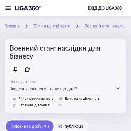
ВХІД ДО LIGA360
Головна
Теми в центрі уваги
Воєнний стан: наслідки для бізнесу
Воєнний стан: наслідки для
бізнесу
ПРО ЩО ТЕМА:
Введення воєнного стану: що далі?
Ринок цінних паперів
Банківська діяльність
Страхова діяльність
+11
Головне за добу (AI)
Усі публікації