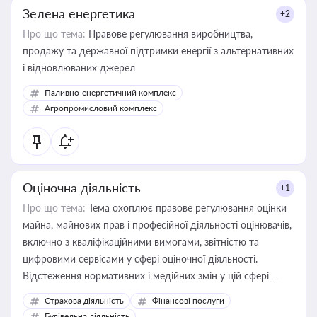
Зелена енергетика
+2
Про що тема:
Правове регулювання виробництва,
продажу та державної підтримки енергії з альтернативних
і відновлюваних джерел
Паливно-енергетичний комплекс
Агропромисловий комплекс
Оціночна діяльність
+1
Про що тема:
Тема охоплює правове регулювання оцінки
майна, майнових прав і професійної діяльності оцінювачів,
включно з кваліфікаційними вимогами, звітністю та
цифровими сервісами у сфері оціночної діяльності.
Відстеження нормативних і медійних змін у цій сфері
корисне для власника бізнесу, керівника, юриста або
Страхова діяльність
Фінансові послуги
бухгалтера під час оподаткування, приватизації, оренди
Будівельна діяльність