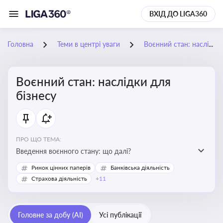
ВХІД ДО LIGA360
Головна
Теми в центрі уваги
Воєнний стан: наслідки для бізнесу
Воєнний стан: наслідки для
бізнесу
ПРО ЩО ТЕМА:
Введення воєнного стану: що далі?
Ринок цінних паперів
Банківська діяльність
Страхова діяльність
+11
Головне за добу (AI)
Усі публікації