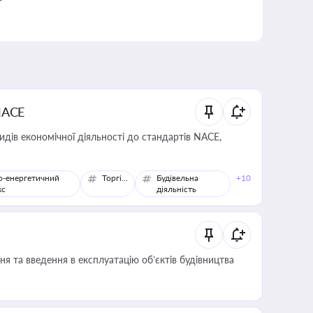
NACE
идів економічної діяльності до стандартів NACE,
о-енергетичний
Торгівля
Будівельна
+10
кс
діяльність
я та введення в експлуатацію об’єктів будівництва