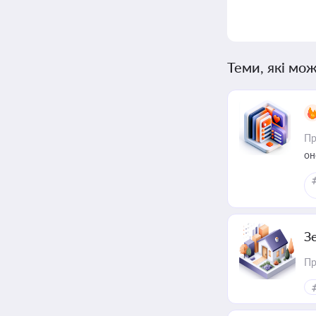
Теми, які мож
Пр
он
З
Пр