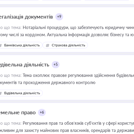
иватизації, оренди державного майна, корпоративних угод і перевірки
егалізація документів
+9
о що тема:
Нотаріальні процедури, що забезпечують юридичну чинні
тому числі за кордоном. Актуальна інформація дозволяє бізнесу т
зиків недійсності та забезпечувати їх належне прийняття органами 
Банківська діяльність
Страхова діяльність
удівельна діяльність
+5
о що тема:
Тема охоплює правове регулювання здійснення будівельн
кументів та проходження державного контролю
Будівельна діяльність
емельне право
+6
о що тема:
Регулювання прав та обов’язків суб’єктів у сфері корист
жливим для захисту майнових прав власників, орендарів та держави