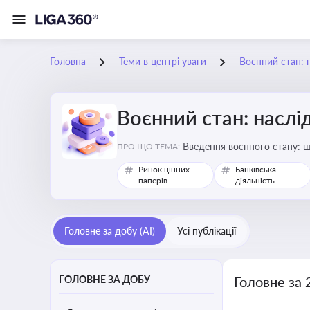
Головна
Теми в центрі уваги
Воєнний стан: 
Воєнний стан: наслі
Введення воєнного стану: щ
ПРО ЩО ТЕМА:
Ринок цінних
Банківська
паперів
діяльність
Головне за добу (AI)
Усі публікації
ГОЛОВНЕ ЗА ДОБУ
Головне за 