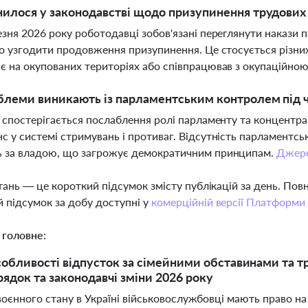
илося у законодавстві щодо призупинення трудових д
езня 2026 року роботодавці зобов'язані переглянути накази 
бо узгодити продовження призупинення. Це стосується різних 
є на окупованих територіях або співпрацював з окупаційно
блеми виникають із парламентським контролем під ч
і спостерігається послаблення ролі парламенту та концентр
с у системі стримувань і противаг. Відсутність парламентськ
ь за владою, що загрожує демократичним принципам.
Джер
тань — це короткий підсумок змісту публікацій за день. По
 підсумок за добу доступні у
комерційній версії Платформи
 головне:
собливості відпусток за сімейними обставинами та тр
рядок та законодавчі зміни 2026 року
 воєнного стану в Україні військовослужбовці мають право н