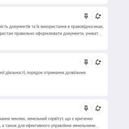
 статусу суб'єктів оціночної діяльності
сть документів та їх використання в правовідносинах,
а юристам правильно оформлювати документи, уникати
влади та контрагентами
ої діяльності, порядок отримання дозвільних
ування землею, земельний сервітут, що є критично
, а також для ефективного управління земельними