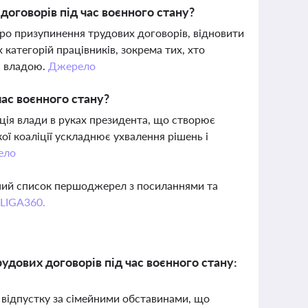
оговорів під час воєнного стану?
про призупинення трудових договорів, відновити
категорій працівників, зокрема тих, хто
ю владою.
Джерело
ас воєнного стану?
ація влади в руках президента, що створює
ої коаліції ускладнює ухвалення рішень і
ело
вний список першоджерел з посиланнями та
 LIGA360.
удових договорів під час воєнного стану:
а відпустку за сімейними обставинами, що