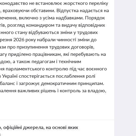
аконодавство не встановлює жорсткого переліку
о, враховуючи обставини. Відпустка надається на
печення, включно з усіма надбавками. Порядок
в, розгляд командиром та видачу відповідних
оєнного стану відбуваються зміни у трудових
ерезня 2026 року набрали чинності зміни до
кази про призупинення трудових договорів,
агу приділено працівникам, які перебувають на
дою, а також педагогам і технічним
ня парламентського контролю під час воєнного
в Україні спостерігається послаблення ролі
сбаланс і загрожує демократичним принципам.
хвалення важливих рішень і контроль за владою,
о, офіційні джерела, на основі яких
к