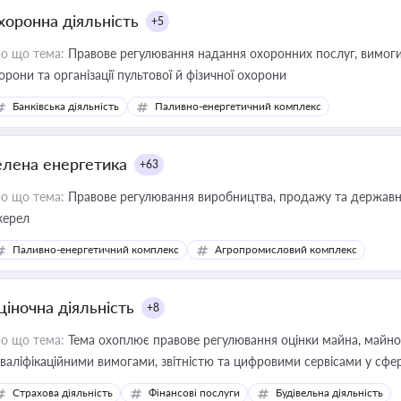
хоронна діяльність
+5
о що тема:
Правове регулювання надання охоронних послуг, вимоги д
орони та організації пультової й фізичної охорони
Банківська діяльність
Паливно-енергетичний комплекс
елена енергетика
+63
о що тема:
Правове регулювання виробництва, продажу та державної
ерел
Паливно-енергетичний комплекс
Агропромисловий комплекс
ціночна діяльність
+8
о що тема:
Тема охоплює правове регулювання оцінки майна, майнови
кваліфікаційними вимогами, звітністю та цифровими сервісами у сфер
дійних змін у цій сфері корисне для власника бізнесу, керівника, юр
Страхова діяльність
Фінансові послуги
Будівельна діяльність