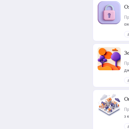
О
Пр
ох
З
Пр
дж
О
Пр
з 
ме