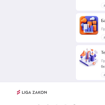
ре
Ба
Пр
Т
Пр
бе