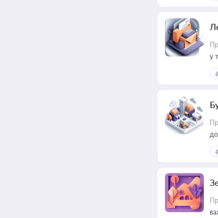
пр
Л
Пр
у 
ри
Б
Пр
до
З
Пр
ва