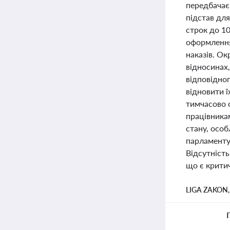
передбачає
підстав для
строк до 1
оформлення
наказів. Ок
відносинах,
відповідног
відновити 
тимчасово 
працівника
стану, особ
парламенту
Відсутність
що є крити
LIGA ZAKON