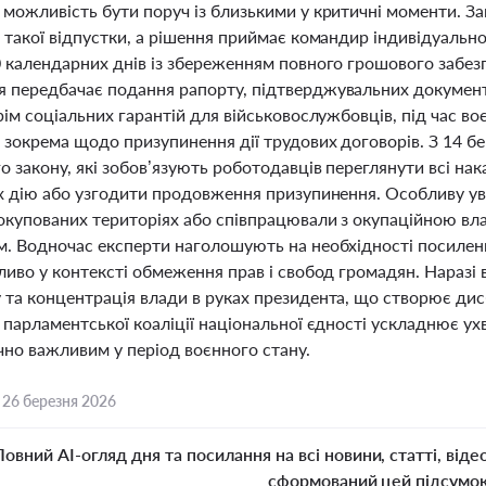
 можливість бути поруч із близькими у критичні моменти. З
 такої відпустки, а рішення приймає командир індивідуальн
0 календарних днів із збереженням повного грошового забез
 передбачає подання рапорту, підтверджувальних документі
рім соціальних гарантій для військовослужбовців, під час в
 зокрема щодо призупинення дії трудових договорів. З 14 б
о закону, які зобов’язують роботодавців переглянути всі на
їх дію або узгодити продовження призупинення. Особливу ув
окупованих територіях або співпрацювали з окупаційною вла
м. Водночас експерти наголошують на необхідності посилен
ливо у контексті обмеження прав і свобод громадян. Наразі 
 та концентрація влади в руках президента, що створює ди
 парламентської коаліції національної єдності ускладнює у
чно важливим у період воєнного стану.
,
26 березня 2026
Повний AI-огляд дня та посилання на всі новини, статті, віде
сформований цей підсумо