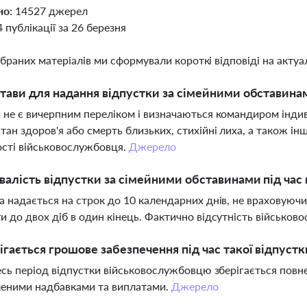
но:
14527 джерел
4 публікації за 26 березня
ібраних матеріалів ми сформували короткі відповіді на актуал
стави для надання відпустки за сімейними обставинам
 не є вичерпним переліком і визначаються командиром інди
тан здоров'я або смерть близьких, стихійні лиха, а також і
сті військовослужбовця.
Джерело
валість відпустки за сімейними обставинами під час 
а надається на строк до 10 календарних днів, не враховуючи
и до двох діб в один кінець. Фактично відсутність військо
ігається грошове забезпечення під час такої відпустк
весь період відпустки військовослужбовцю зберігається повн
леними надбавками та виплатами.
Джерело