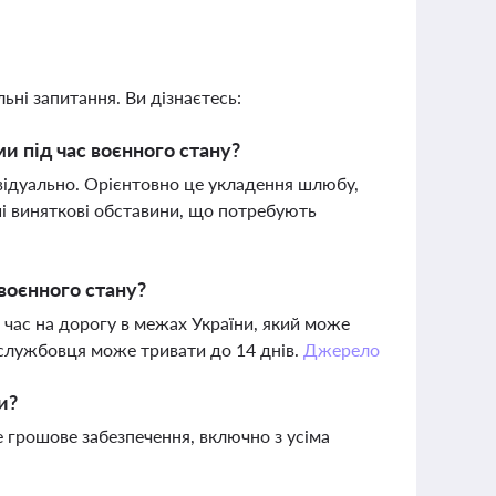
ьні запитання. Ви дізнаєтесь:
и під час воєнного стану?
відуально. Орієнтовно це укладення шлюбу,
нші виняткові обставини, що потребують
воєнного стану?
 час на дорогу в межах України, який може
вослужбовця може тривати до 14 днів.
Джерело
и?
е грошове забезпечення, включно з усіма