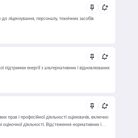
о ліцензування, персоналу, технічних засобів
 підтримки енергії з альтернативних і відновлюваних
х прав і професійної діяльності оцінювачів, включно
і оціночної діяльності. Відстеження нормативних і
иста або бухгалтера під час оподаткування,