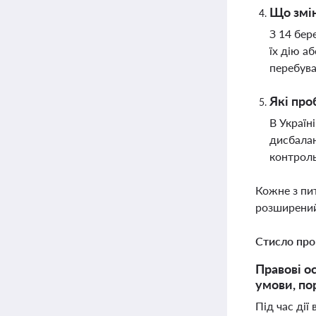
Що змін
З 14 бер
їх дію а
перебува
Які про
В Україн
дисбалан
контрол
Кожне з пи
розширений
Стисло про
Правові о
умови, по
Під час дії