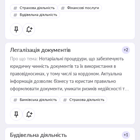
корисне для власника бізнесу, керівника, юриста або
Страхова діяльність
Фінансові послуги
бухгалтера під час оподаткування, приватизації, оренди
Будівельна діяльність
державного майна, корпоративних угод і перевірки
статусу суб'єктів оціночної діяльності
Легалізація документів
+2
Про що тема:
Нотаріальні процедури, що забезпечують
юридичну чинність документів та їх використання в
правовідносинах, у тому числі за кордоном. Актуальна
інформація дозволяє бізнесу та юристам правильно
оформлювати документи, уникати ризиків недійсності та
забезпечувати їх належне прийняття органами влади та
Банківська діяльність
Страхова діяльність
контрагентами
Будівельна діяльність
+1