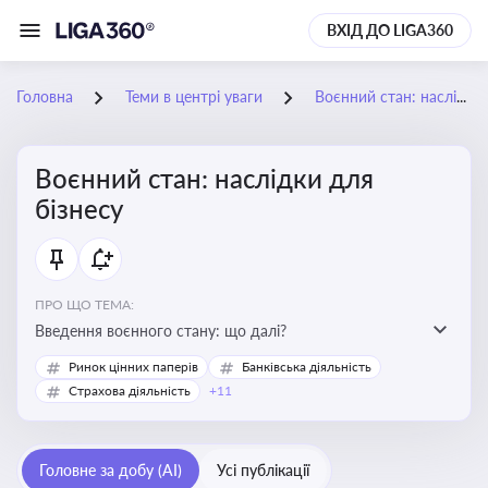
ВХІД ДО LIGA360
Головна
Теми в центрі уваги
Воєнний стан: наслідки для бізнесу
Воєнний стан: наслідки для
бізнесу
ПРО ЩО ТЕМА:
Введення воєнного стану: що далі?
Ринок цінних паперів
Банківська діяльність
Страхова діяльність
+11
Головне за добу (AI)
Усі публікації