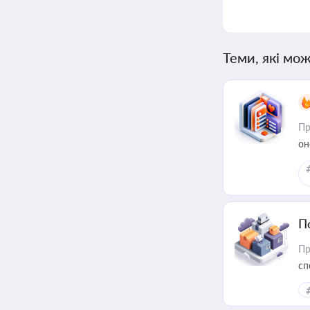
Теми, які мож
Пр
он
П
Пр
сп
ре