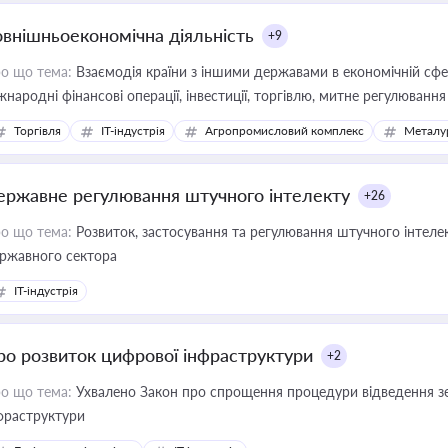
овнішньоекономічна діяльність
+9
о що тема:
Взаємодія країни з іншими державами в економічній сфері
жнародні фінансові операції, інвестиції, торгівлю, митне регулювання
Торгівля
IT-індустрія
Агропромисловий комплекс
Металу
ержавне регулювання штучного інтелекту
+26
о що тема:
Розвиток, застосування та регулювання штучного інтелек
ржавного сектора
IT-індустрія
ро розвиток цифрової інфраструктури
+2
о що тема:
Ухвалено Закон про спрощення процедури відведення зе
фраструктури