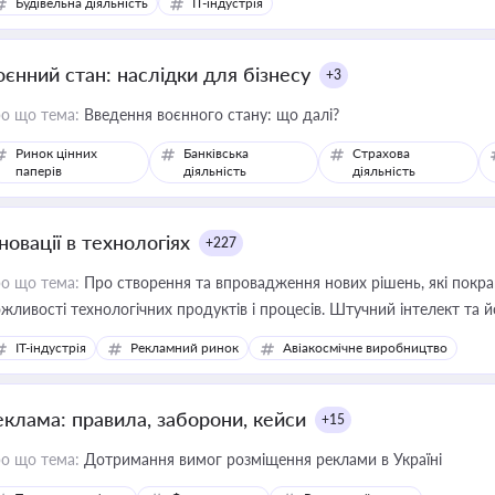
Будівельна діяльність
IT-індустрія
оєнний стан: наслідки для бізнесу
+3
о що тема:
Введення воєнного стану: що далі?
Ринок цінних
Банківська
Страхова
паперів
діяльність
діяльність
новації в технологіях
+227
о що тема:
Про створення та впровадження нових рішень, які покра
жливості технологічних продуктів і процесів. Штучний інтелект та 
IT-індустрія
Рекламний ринок
Авіакосмічне виробництво
еклама: правила, заборони, кейси
+15
о що тема:
Дотримання вимог розміщення реклами в Україні