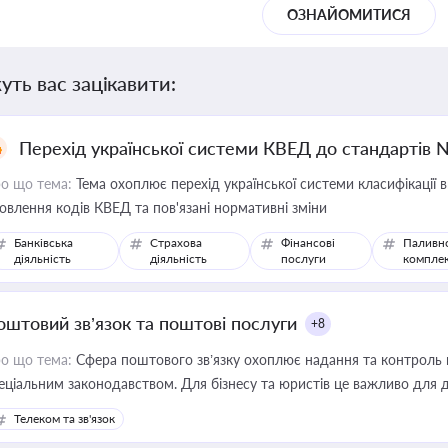
ОЗНАЙОМИТИСЯ
уть вас зацікавити:
Перехід української системи КВЕД до стандартів 
о що тема:
Тема охоплює перехід української системи класифікації в
овлення кодів КВЕД та пов'язані нормативні зміни
Банківська
Страхова
Фінансові
Паливн
діяльність
діяльність
послуги
компле
оштовий зв’язок та поштові послуги
+8
о що тема:
Сфера поштового зв’язку охоплює надання та контроль 
еціальним законодавством. Для бізнесу та юристів це важливо для д
єстрах і забезпечення прав споживачів.
Телеком та зв'язок