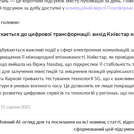
тань — це короткий підсумок змісту публікацій за день. По
 підсумок за добу доступні у
комерційній версії Платформи
 головне:
ухається до цифрової трансформації: вихід Київстар 
ідбуваються важливі події у сфері електронних комунікацій,
ідвищення її міжнародної впізнаваності. Київстар, як прові
що вийшла на біржу Nasdaq, що підкреслює її стабільність т
для залучення інвестицій та зміцнення позицій українського 
а Харкові тривають тестування технології 5G, що є важливи
ури в умовах воєнного часу. Це дозволить не лише покращити
розвитку цифрових сервісів та технологій у регіонах, що п
,
15 серпня 2025
Повний AI-огляд дня та посилання на всі новини, статті, віде
сформований цей підсумо