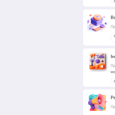
В
Пр
Ін
Пр
мо
Р
Пр