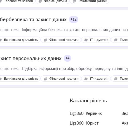
Телеком та зв'язок
Фармацевтика
Рекламний ринок
ібербезпека та захист даних
+12
о що тема:
Інформаційна безпека та захист персональних даних на 
Банківська діяльність
Фінансові послуги
IT-індустрія
Телек
ахист персональних даних
+4
о що тема:
Підбірка інформації про збір, обробку, передачу та інші
Банківська діяльність
Фінансові послуги
IT-індустрія
Телек
Каталог рішень
Liga360: Керівник
Зн
Liga360: Юрист
Ак