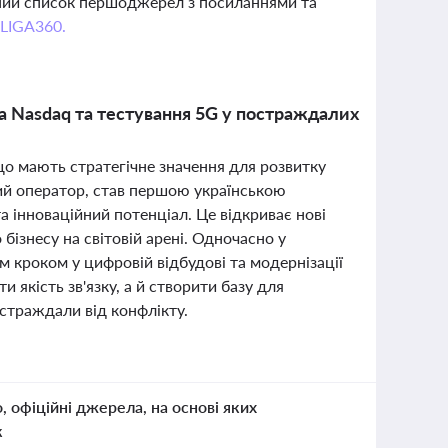
вний список першоджерел з посиланнями та
 LIGA360.
на Nasdaq та тестування 5G у постраждалих
 що мають стратегічне значення для розвитку
дний оператор, став першою українською
а інноваційний потенціал. Це відкриває нові
бізнесу на світовій арені. Одночасно у
м кроком у цифровій відбудові та модернізації
 якість зв'язку, а й створити базу для
остраждали від конфлікту.
о, офіційні джерела, на основі яких
к