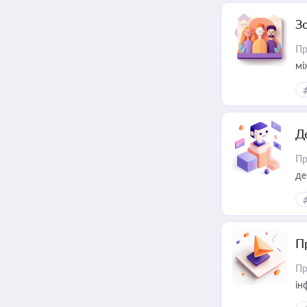
З
Пр
мі
Д
Пр
де
П
Пр
ін