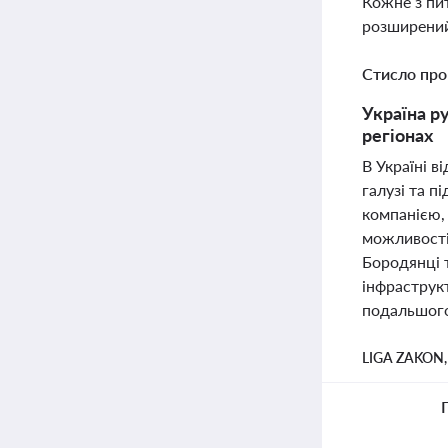
Кожне з пи
розширений
Стисло про
Україна р
регіонах
В Україні в
галузі та п
компанією, 
можливості 
Бородянці т
інфраструкт
подальшого 
LIGA ZAKON