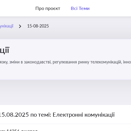
Про проєкт
Всі Теми
нікації
15-08-2025
ції
язку, зміни в законодавстві, регулювання ринку телекомунікацій, інно
15.08.2025 по темі: Електронні комунікації
но:
14256 джерел