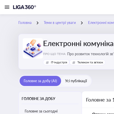
Головна
Теми в центрі уваги
Електронні кому
Електронні комуніка
Про розвиток технологій зв'
ПРО ЩО ТЕМА:
IT-індустрія
Телеком та зв'язок
Головне за добу (AI)
Усі публікації
ГОЛОВНЕ ЗА ДОБУ
Головне за 
Головне за сьогодні
Опрацьова