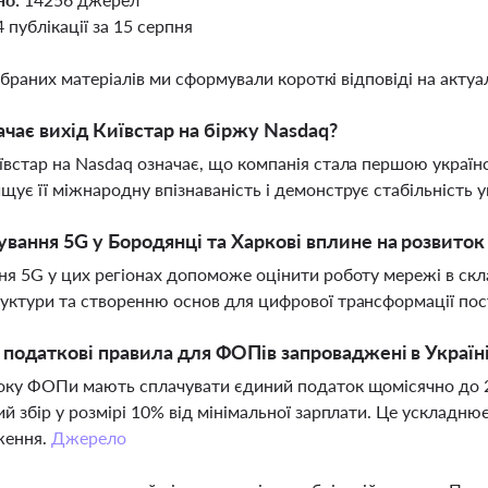
4 публікації за 15 серпня
ібраних матеріалів ми сформували короткі відповіді на актуал
чає вихід Київстар на біржу Nasdaq?
ївстар на Nasdaq означає, що компанія стала першою українс
щує її міжнародну впізнаваність і демонструє стабільність у
ування 5G у Бородянці та Харкові вплине на розвито
ня 5G у цих регіонах допоможе оцінити роботу мережі в ск
уктури та створенню основ для цифрової трансформації по
і податкові правила для ФОПів запроваджені в Україн
оку ФОПи мають сплачувати єдиний податок щомісячно до 2
ий збір у розмірі 10% від мінімальної зарплати. Це ускладню
ження.
Джерело