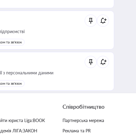
підприємстві
ом та зв'язок
 дії з персональними даними
ом та зв'язок
Співробітництво
айти юриста Liga:BOOK
Партнерська мережа
адемія ЛІГА:ЗАКОН
Реклама та PR