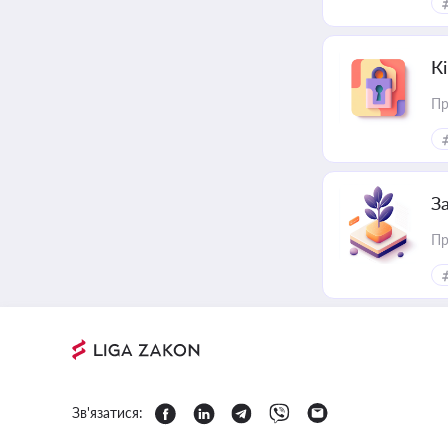
К
Пр
З
Пр
Зв'язатися: