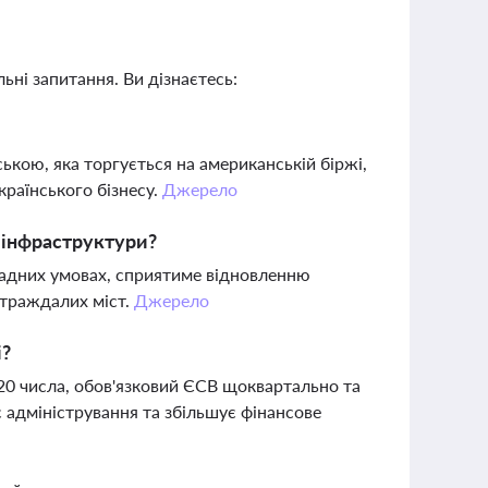
ьні запитання. Ви дізнаєтесь:
ькою, яка торгується на американській біржі,
країнського бізнесу.
Джерело
к інфраструктури?
ладних умовах, сприятиме відновленню
страждалих міст.
Джерело
і?
0 числа, обов'язковий ЄСВ щоквартально та
є адміністрування та збільшує фінансове