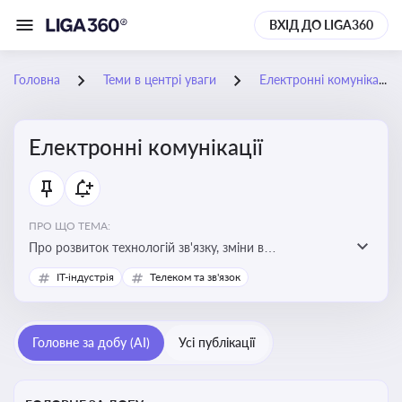
ВХІД ДО LIGA360
Головна
Теми в центрі уваги
Електронні комунікації
Електронні комунікації
ПРО ЩО ТЕМА:
Про розвиток технологій зв'язку, зміни в
законодавстві, регулювання ринку телекомунікацій,
IT-індустрія
Телеком та зв'язок
інновації в сфері мобільних та інтернет-послуг
Головне за добу (AI)
Усі публікації