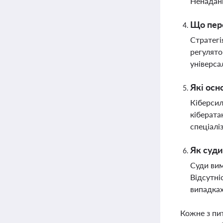
Ненаданн
Що пере
Стратегі
регулято
універса
Які осн
Кіберсил
кіберата
спеціалі
Як суди
Суди вим
Відсутні
випадках
Кожне з пи