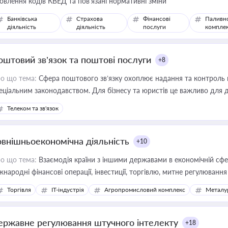
овлення кодів КВЕД та пов'язані нормативні зміни
Банківська
Страхова
Фінансові
Паливн
діяльність
діяльність
послуги
компле
оштовий зв’язок та поштові послуги
+8
о що тема:
Сфера поштового зв’язку охоплює надання та контроль 
еціальним законодавством. Для бізнесу та юристів це важливо для д
єстрах і забезпечення прав споживачів.
Телеком та зв'язок
овнішньоекономічна діяльність
+10
о що тема:
Взаємодія країни з іншими державами в економічній сфері
жнародні фінансові операції, інвестиції, торгівлю, митне регулювання
Торгівля
IT-індустрія
Агропромисловий комплекс
Металу
ержавне регулювання штучного інтелекту
+18