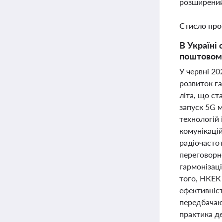
розширений
Стисло про
В Україні
поштовому
У червні 20
розвиток га
літа, що ст
запуск 5G 
технологій 
комунікаці
радіочасто
переговорн
гармонізац
того, НКЕК
ефективніст
передбачаю
практика д