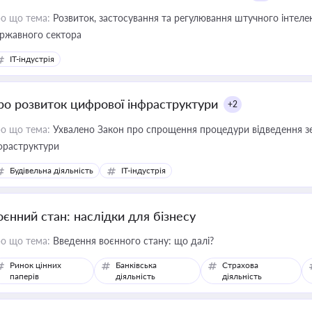
о що тема:
Розвиток, застосування та регулювання штучного інтелек
ржавного сектора
IT-індустрія
ро розвиток цифрової інфраструктури
+2
о що тема:
Ухвалено Закон про спрощення процедури відведення зе
фраструктури
Будівельна діяльність
IT-індустрія
оєнний стан: наслідки для бізнесу
о що тема:
Введення воєнного стану: що далі?
Ринок цінних
Банківська
Страхова
паперів
діяльність
діяльність