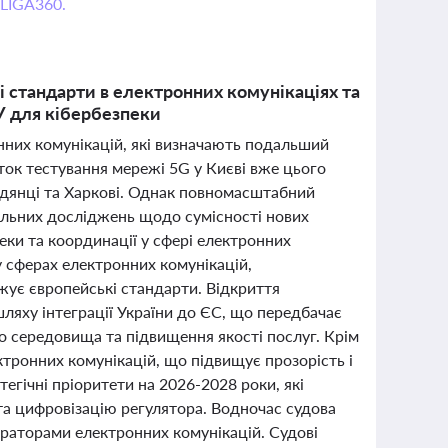
 LIGA360.
і стандарти в електронних комунікаціях та
У для кібербезпеки
ронних комунікацій, які визначають подальший
ток тестування мережі 5G у Києві вже цього
родянці та Харкові. Однак повномасштабний
альних досліджень щодо сумісності нових
еки та координації у сфері електронних
у сферах електронних комунікацій,
жує європейські стандарти. Відкриття
ляху інтеграції України до ЄС, що передбачає
о середовища та підвищення якості послуг. Крім
тронних комунікацій, що підвищує прозорість і
егічні пріоритети на 2026-2028 роки, які
та цифровізацію регулятора. Водночас судова
ераторами електронних комунікацій. Судові