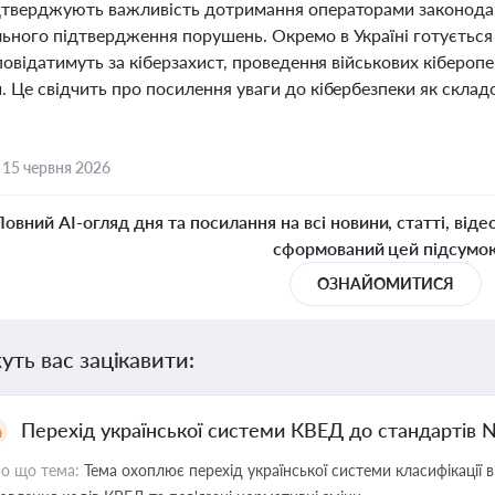
дтверджують важливість дотримання операторами законодавс
ьного підтвердження порушень. Окремо в Україні готується
дповідатимуть за кіберзахист, проведення військових кіберо
 Це свідчить про посилення уваги до кібербезпеки як складо
,
15 червня 2026
Повний AI-огляд дня та посилання на всі новини, статті, віде
сформований цей підсумо
ОЗНАЙОМИТИСЯ
уть вас зацікавити:
Перехід української системи КВЕД до стандартів 
о що тема:
Тема охоплює перехід української системи класифікації в