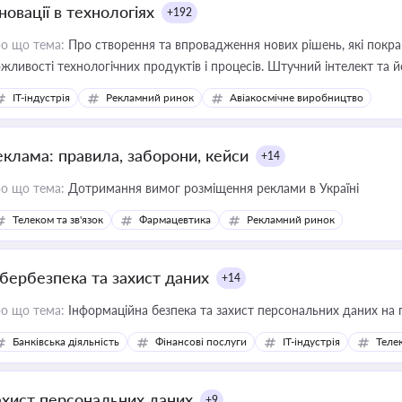
новації в технологіях
+192
о що тема:
Про створення та впровадження нових рішень, які покра
жливості технологічних продуктів і процесів. Штучний інтелект та 
IT-індустрія
Рекламний ринок
Авіакосмічне виробництво
еклама: правила, заборони, кейси
+14
о що тема:
Дотримання вимог розміщення реклами в Україні
Телеком та зв'язок
Фармацевтика
Рекламний ринок
ібербезпека та захист даних
+14
о що тема:
Інформаційна безпека та захист персональних даних на 
Банківська діяльність
Фінансові послуги
IT-індустрія
Телек
ахист персональних даних
+9