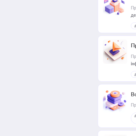
Пр
де
П
Пр
ін
В
Пр