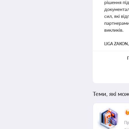
рішення пі
документал
сил, які ві
партнерами.
викликів.
LIGA ZAKON
Теми, які мож
Пр