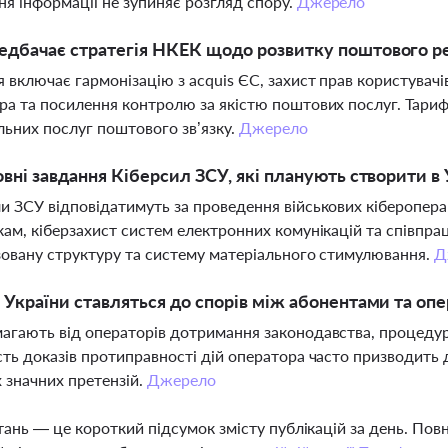
я інформації не зупиняє розгляд спору.
Джерело
дбачає стратегія НКЕК щодо розвитку поштового ре
я включає гармонізацію з acquis ЄС, захист прав користувачі
ра та посилення контролю за якістю поштових послуг. Тари
льних послуг поштового зв’язку.
Джерело
овні завдання Кіберсил ЗСУ, які планують створити в 
и ЗСУ відповідатимуть за проведення військових кіберопера
кам, кіберзахист систем електронних комунікацій та співп
зовану структуру та систему матеріального стимулювання.
Д
 України ставляться до спорів між абонентами та о
агають від операторів дотримання законодавства, процедур 
сть доказів протиправності дій оператора часто призводить д
 значних претензій.
Джерело
тань — це короткий підсумок змісту публікацій за день. По