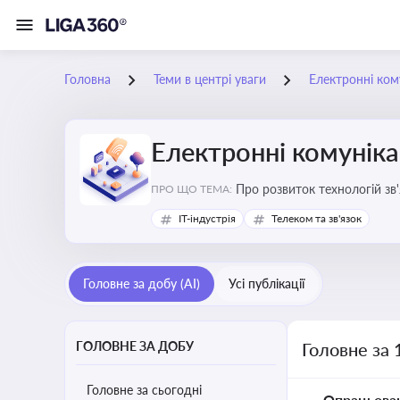
Головна
Теми в центрі уваги
Електронні кому
Електронні комуніка
Про розвиток технологій зв'
ПРО ЩО ТЕМА:
IT-індустрія
Телеком та зв'язок
Головне за добу (AI)
Усі публікації
ГОЛОВНЕ ЗА ДОБУ
Головне за 
Головне за сьогодні
Опрацьова