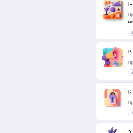
Ін
Пр
мо
Р
Пр
К
Пр
З