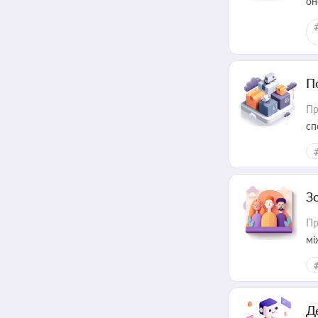
он
П
Пр
сп
ре
З
Пр
мі
Д