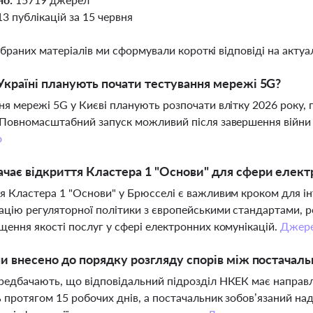
13 публікацій за 15 червня
ібраних матеріалів ми сформували короткі відповіді на актуал
Україні планують почати тестування мережі 5G?
ня мережі 5G у Києві планують розпочати влітку 2026 року, п
 Повномасштабний запуск можливий після завершення війни 
о
чає відкриття Кластера 1 "Основи" для сфери електр
я Кластера 1 "Основи" у Брюсселі є важливим кроком для ін
ацію регуляторної політики з європейськими стандартами,
щення якості послуг у сфері електронних комунікацій.
Джер
ни внесено до порядку розгляду спорів між постача
редбачають, що відповідальний підрозділ НКЕК має направ
 протягом 15 робочих днів, а постачальник зобов’язаний на