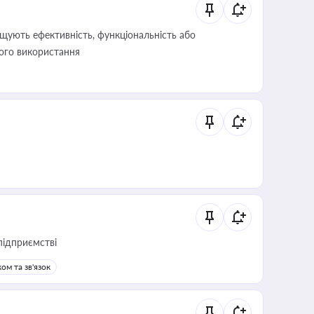
щують ефективність, функціональність або
його використання
підприємстві
ом та зв'язок