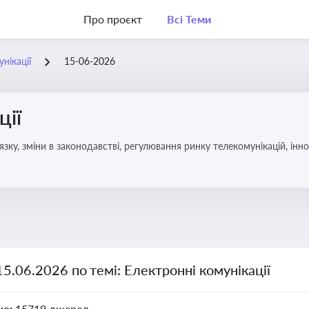
Про проєкт
Всі Теми
нікації
15-06-2026
ції
язку, зміни в законодавстві, регулювання ринку телекомунікацій, інно
15.06.2026 по темі: Електронні комунікації
но:
15719 джерел