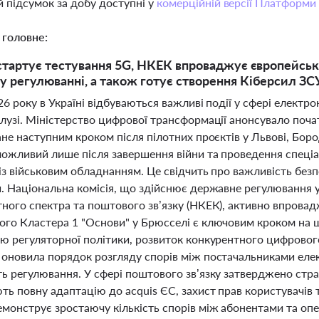
 підсумок за добу доступні у
комерційній версії Платформи
 головне:
 стартує тестування 5G, НКЕК впроваджує європейськ
 регулюванні, а також готує створення Кіберсил ЗС
26 року в Україні відбуваються важливі події у сфері елект
лузі. Міністерство цифрової трансформації анонсувало поча
ане наступним кроком після пілотних проєктів у Львові, Бо
можливий лише після завершення війни та проведення спеці
із військовим обладнанням. Це свідчить про важливість безп
й. Національна комісія, що здійснює державне регулювання 
тного спектра та поштового зв’язку (НКЕК), активно впровад
ого Кластера 1 "Основи" у Брюсселі є ключовим кроком на ш
ію регуляторної політики, розвиток конкурентного цифровог
 оновила порядок розгляду спорів між постачальниками елек
ь регулювання. У сфері поштового зв’язку затверджено страт
ть повну адаптацію до acquis ЄС, захист прав користувачів 
емонструє зростаючу кількість спорів між абонентами та оп