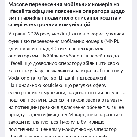
Масове перенесення мобільних номерів на
lifecell та офіційні пояснення оператора щодо
змін тарифів і подвійного списання коштів у
сфері електронних комунікацій
У травні 2026 року українці активно користувалися
функцією перенесення мобільних номерів (MNP),
здійснивши понад 40 тисяч переходів між
операторами. Найбільше абонентів перейшло до
lifecell, що дозволило оператору збільшити свою
клієнтську базу, незважаючи на втрати абонентів у
Vodafone та Київстар. Ці дані підтверджені
Національною комісією, що регулює сферу
електронних комунікацій, радіочастотний ресурс та
поштові послуги. Експерти також звертають увагу
на потенційні ризики відключення абонентів, які не
пройдуть ідентифікацію SIM-карт, хоча наразі такі
заходи не плануються і можуть бути лише
політичним рішенням у майбутньому. Оператор
lifecell офіційно пояснив підвищення тарифів