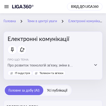
ВХІД ДО LIGA360
Головна
Теми в центрі уваги
Електронні комунікації
Електронні комунікації
ПРО ЩО ТЕМА:
Про розвиток технологій зв'язку, зміни в
законодавстві, регулювання ринку телекомунікацій,
IT-індустрія
Телеком та зв'язок
інновації в сфері мобільних та інтернет-послуг
Головне за добу (AI)
Усі публікації