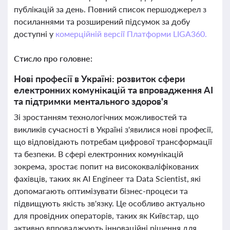
публікацій за день. Повний список першоджерел з
посиланнями та розширений підсумок за добу
доступні у
комерційній версії Платформи LIGA360.
Стисло про головне:
Нові професії в Україні: розвиток сфери
електронних комунікацій та впровадження AI
та підтримки ментального здоров'я
Зі зростанням технологічних можливостей та
викликів сучасності в Україні з'явилися нові професії,
що відповідають потребам цифрової трансформації
та безпеки. В сфері електронних комунікацій
зокрема, зростає попит на висококваліфікованих
фахівців, таких як AI Engineer та Data Scientist, які
допомагають оптимізувати бізнес-процеси та
підвищують якість зв'язку. Це особливо актуально
для провідних операторів, таких як Київстар, що
активно впроваджують інноваційні рішення для