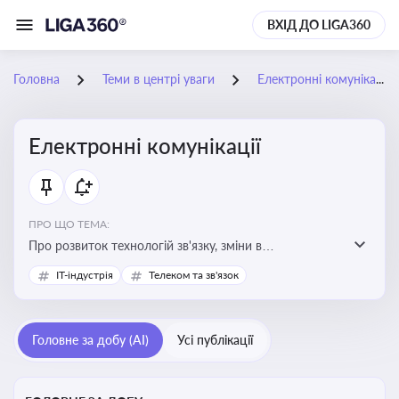
ВХІД ДО LIGA360
Головна
Теми в центрі уваги
Електронні комунікації
Електронні комунікації
ПРО ЩО ТЕМА:
Про розвиток технологій зв'язку, зміни в
законодавстві, регулювання ринку телекомунікацій,
IT-індустрія
Телеком та зв'язок
інновації в сфері мобільних та інтернет-послуг
Головне за добу (AI)
Усі публікації