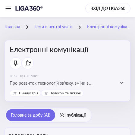
ВХІД ДО LIGA360
Головна
Теми в центрі уваги
Електронні комунікації
Електронні комунікації
ПРО ЩО ТЕМА:
Про розвиток технологій зв'язку, зміни в
законодавстві, регулювання ринку телекомунікацій,
IT-індустрія
Телеком та зв'язок
інновації в сфері мобільних та інтернет-послуг
Головне за добу (AI)
Усі публікації