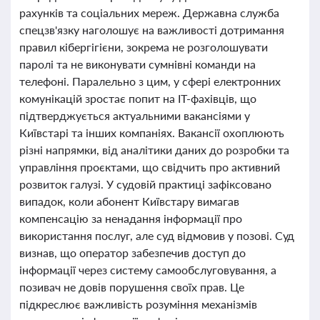
рахунків та соціальних мереж. Державна служба
спецзв'язку наголошує на важливості дотримання
правил кібергігієни, зокрема не розголошувати
паролі та не виконувати сумнівні команди на
телефоні. Паралельно з цим, у сфері електронних
комунікацій зростає попит на ІТ-фахівців, що
підтверджується актуальними вакансіями у
Київстарі та інших компаніях. Вакансії охоплюють
різні напрямки, від аналітики даних до розробки та
управління проєктами, що свідчить про активний
розвиток галузі. У судовій практиці зафіксовано
випадок, коли абонент Київстару вимагав
компенсацію за ненадання інформації про
використання послуг, але суд відмовив у позові. Суд
визнав, що оператор забезпечив доступ до
інформації через систему самообслуговування, а
позивач не довів порушення своїх прав. Це
підкреслює важливість розуміння механізмів