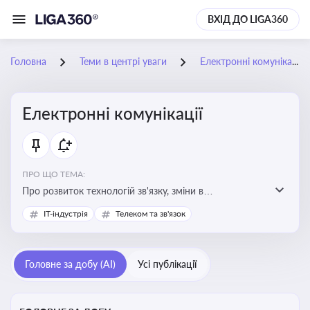
ВХІД ДО LIGA360
Головна
Теми в центрі уваги
Електронні комунікації
Електронні комунікації
ПРО ЩО ТЕМА:
Про розвиток технологій зв'язку, зміни в
законодавстві, регулювання ринку телекомунікацій,
IT-індустрія
Телеком та зв'язок
інновації в сфері мобільних та інтернет-послуг
Головне за добу (AI)
Усі публікації