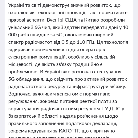
Україні та світі демонструє значний розвиток, що
охоплює як технологічні інновації, так і нормативно-
правові аспекти. Вчені зі США та Китаю розробили
унікальний 6G чип, який здатен передавати дані у 10
000 разів швидше за 5G, охоплюючи широкий
спектр радіочастот від 0,5 до 110 ГГц. Ця технологія
відкриває нові можливості для операторів
електронних комунікацій, особливо у сільській
місцевості, де якість зв'язку традиційно є
проблемною. В Україні вже розпочато тестування
5G обладнання, що свідчить про активний розвиток
радіочастотного ресурсу та інфраструктури зв’язку.
Водночас, важливим аспектом є нормативне
регулювання, зокрема питання рентної плати за
користування радіочастотним ресурсом. ГУ ДПС у
Закарпатській області надала роз'яснення щодо
правильного заповнення податкової декларації,
зокрема кодування за КАТОТТГ, що є критично
важливим для постачальників та операторів