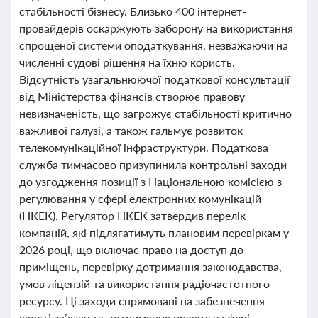
стабільності бізнесу. Близько 400 інтернет-
провайдерів оскаржують заборону на використання
спрощеної системи оподаткування, незважаючи на
численні судові рішення на їхню користь.
Відсутність узагальнюючої податкової консультації
від Міністерства фінансів створює правову
невизначеність, що загрожує стабільності критично
важливої галузі, а також гальмує розвиток
телекомунікаційної інфраструктури. Податкова
служба тимчасово призупинила контрольні заходи
до узгодження позиції з Національною комісією з
регулювання у сфері електронних комунікацій
(НКЕК). Регулятор НКЕК затвердив перелік
компаній, які підлягатимуть плановим перевіркам у
2026 році, що включає право на доступ до
приміщень, перевірку дотримання законодавства,
умов ліцензій та використання радіочастотного
ресурсу. Ці заходи спрямовані на забезпечення
якості зв’язку та дотримання правил у сфері