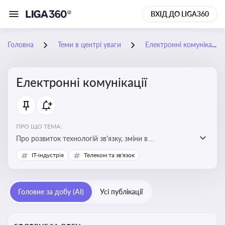
ВХІД ДО LIGA360
Головна
Теми в центрі уваги
Електронні комунікації
Електронні комунікації
ПРО ЩО ТЕМА:
Про розвиток технологій зв'язку, зміни в
законодавстві, регулювання ринку телекомунікацій,
IT-індустрія
Телеком та зв'язок
інновації в сфері мобільних та інтернет-послуг
Головне за добу (AI)
Усі публікації