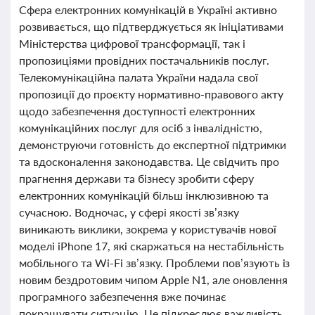
Сфера електронних комунікацій в Україні активно
розвивається, що підтверджується як ініціативами
Міністерства цифрової трансформації, так і
пропозиціями провідних постачальників послуг.
Телекомунікаційна палата України надала свої
пропозиції до проєкту нормативно-правового акту
щодо забезпечення доступності електронних
комунікаційних послуг для осіб з інвалідністю,
демонструючи готовність до експертної підтримки
та вдосконалення законодавства. Це свідчить про
прагнення держави та бізнесу зробити сферу
електронних комунікацій більш інклюзивною та
сучасною. Водночас, у сфері якості зв’язку
виникають виклики, зокрема у користувачів нової
моделі iPhone 17, які скаржаться на нестабільність
мобільного та Wi-Fi зв’язку. Проблеми пов’язують із
новим бездротовим чипом Apple N1, але оновлення
програмного забезпечення вже починає
покращувати ситуацію. Це підкреслює важливість