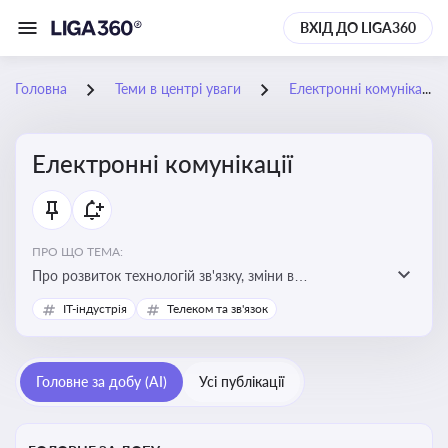
ВХІД ДО LIGA360
Головна
Теми в центрі уваги
Електронні комунікації
Електронні комунікації
ПРО ЩО ТЕМА:
Про розвиток технологій зв'язку, зміни в
законодавстві, регулювання ринку телекомунікацій,
IT-індустрія
Телеком та зв'язок
інновації в сфері мобільних та інтернет-послуг
Головне за добу (AI)
Усі публікації