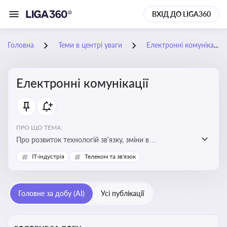
ВХІД ДО LIGA360
Головна
Теми в центрі уваги
Електронні комунікації
Електронні комунікації
ПРО ЩО ТЕМА:
Про розвиток технологій зв'язку, зміни в
законодавстві, регулювання ринку телекомунікацій,
IT-індустрія
Телеком та зв'язок
інновації в сфері мобільних та інтернет-послуг
Головне за добу (AI)
Усі публікації