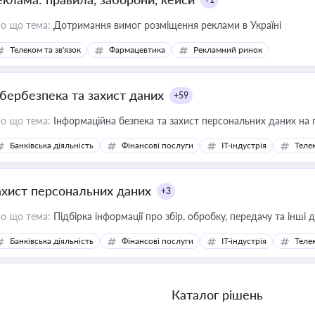
о що тема:
Дотримання вимог розміщення реклами в Україні
Телеком та зв'язок
Фармацевтика
Рекламний ринок
ібербезпека та захист даних
+59
о що тема:
Інформаційна безпека та захист персональних даних на 
Банківська діяльність
Фінансові послуги
IT-індустрія
Телек
ахист персональних даних
+3
о що тема:
Підбірка інформації про збір, обробку, передачу та інші
Банківська діяльність
Фінансові послуги
IT-індустрія
Телек
Каталог рішень