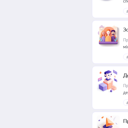
сп
ре
З
Пр
мі
Д
Пр
де
П