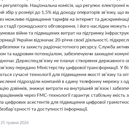
и регуляторів. Національна комісія, що регулює електронні 
й збір у розмірі до 1,5% від доходу операторів зв’язку, що в
ез можливе підвищення тарифів на інтернет та дискримінаці
а стадії громадського обговорення, і його наслідки можуть 
 умовах війни та підвищених витрат на підтримку інфраструк
ормації України відзначає 20-річчя своєї діяльності, підкр
бербезпеки та захисту радіочастотного ресурсу. Служба акти
том та кадровим потенціалом, забезпечуючи захищені комуні
одночас Держспецзв’язку не планує створення державного оп
зв’язку передано Міністерству цифрової трансформації. У біз
ься сучасні технології для підвищення якості зв’язку та оп
численні підрозділи компаній в єдину телефонну мережу з 
ію дзвінків, знижує витрати на внутрішній зв’язок і забезпе
рацівників через FMC-технології гарантує стабільну якість 
ла цифрових асистентів для підвищення цифрової грамотност
езбар’єрності та доступності інформації.
,
25 травня 2026