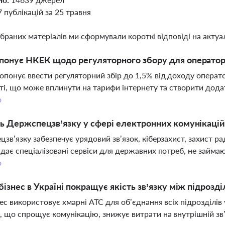
7 публікацій за 25 травня
ібраних матеріалів ми сформували короткі відповіді на актуал
онує НКЕК щодо регуляторного збору для оператор
понує ввести регуляторний збір до 1,5% від доходу операто
ті, що може вплинути на тарифи інтернету та створити дода
о
ь Держспецзв’язку у сфері електронних комунікацій
зв’язку забезпечує урядовий зв’язок, кіберзахист, захист ра
дає спеціалізовані сервіси для державних потреб, не займа
о
бізнес в Україні покращує якість зв’язку між підрозд
ес використовує хмарні АТС для об’єднання всіх підрозділі
 що спрощує комунікацію, знижує витрати на внутрішній зв’я