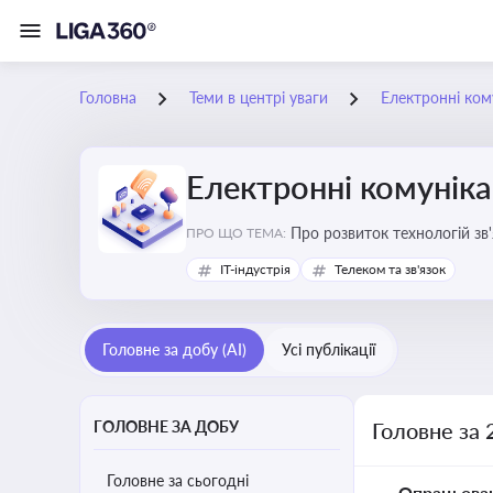
Головна
Теми в центрі уваги
Електронні кому
Електронні комуніка
Про розвиток технологій зв'
ПРО ЩО ТЕМА:
IT-індустрія
Телеком та зв'язок
Головне за добу (AI)
Усі публікації
ГОЛОВНЕ ЗА ДОБУ
Головне за 
Головне за сьогодні
Опрацьова