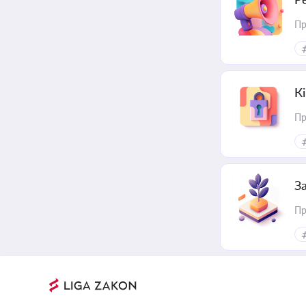
Пр
К
Пр
З
Пр