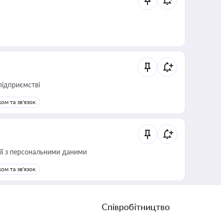
підприємстві
ом та зв'язок
 дії з персональними даними
ом та зв'язок
Співробітництво