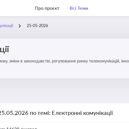
Про проєкт
Всі Теми
нікації
25-05-2026
ції
язку, зміни в законодавстві, регулювання ринку телекомунікацій, інно
25.05.2026 по темі: Електронні комунікації
но:
14639 джерел