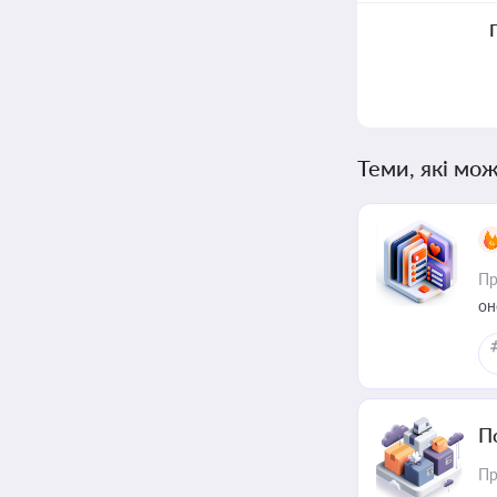
Теми, які мож
Пр
он
П
Пр