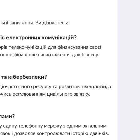
ьні запитання. Ви дізнаєтесь:
ів електронних комунікацій?
рів телекомунікацій для фінансування своєї
ткове фінансове навантаження для бізнесу.
 та кібербезпеки?
діочастотного ресурсу та розвиток технологій, а
ючись регулюванням цивільного зв’язку.
ілами?
в у єдину телефонну мережу з одним загальним
зок і дозволяє контролювати історію дзвінків.