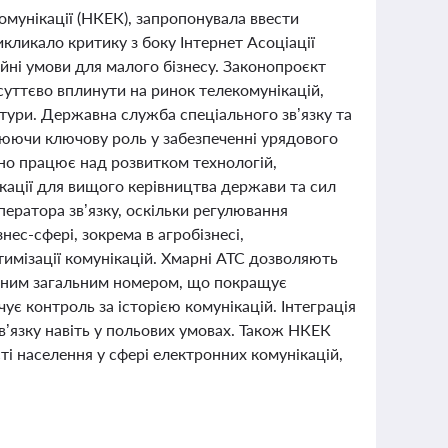
комунікації (НКЕК), запропонувала ввести
икликало критику з боку Інтернет Асоціації
йні умови для малого бізнесу. Законопроєкт
суттєво вплинути на ринок телекомунікацій,
тури. Державна служба спеціального зв’язку та
еслюючи ключову роль у забезпеченні урядового
вно працює над розвитком технологій,
кації для вищого керівництва держави та сил
ератора зв’язку, оскільки регулювання
нес-сфері, зокрема в агробізнесі,
тимізації комунікацій. Хмарні АТС дозволяють
одним загальним номером, що покращує
чує контроль за історією комунікацій. Інтеграція
зв’язку навіть у польових умовах. Також НКЕК
і населення у сфері електронних комунікацій,