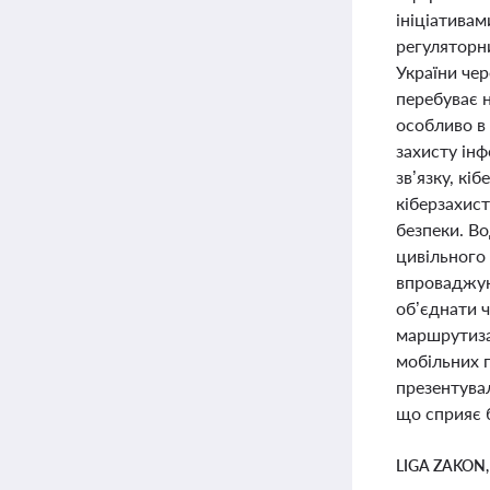
ініціативам
регуляторни
України чер
перебуває н
особливо в
захисту інф
зв’язку, кі
кіберзахис
безпеки. В
цивільного 
впроваджуют
об’єднати 
маршрутизац
мобільних п
презентува
що сприяє б
LIGA ZAKON