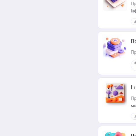
Пр
ін
В
Пр
Ін
Пр
мо
Р