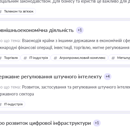
еціальним законодавством. Для бізнесу та юристів це важливо для д
єстрах і забезпечення прав споживачів.
Телеком та зв'язок
овнішньоекономічна діяльність
+1
о що тема:
Взаємодія країни з іншими державами в економічній сфері
жнародні фінансові операції, інвестиції, торгівлю, митне регулювання
Торгівля
IT-індустрія
Агропромисловий комплекс
Металу
ержавне регулювання штучного інтелекту
+4
о що тема:
Розвиток, застосування та регулювання штучного інтелек
ржавного сектора
IT-індустрія
ро розвиток цифрової інфраструктури
+1