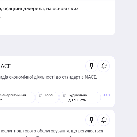
о, офіційні джерела, на основі яких
к
NACE
идів економічної діяльності до стандартів NACE,
о-енергетичний
Торгівля
Будівельна
+10
кс
діяльність
послуг поштового обслуговування, що регулюється