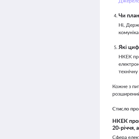
Джерел
Чи план
Ні, Держ
комуніка
Які циф
НКЕК пре
електрон
технічну
Кожне з пи
розширений
Стисло про
НКЕК проп
20-річчя,
Сфера елект