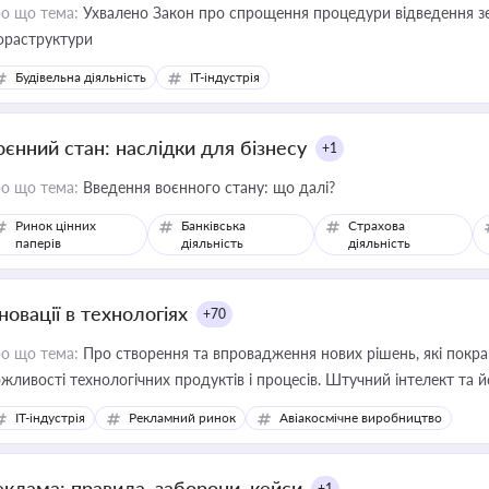
о що тема:
Ухвалено Закон про спрощення процедури відведення зе
фраструктури
Будівельна діяльність
IT-індустрія
оєнний стан: наслідки для бізнесу
+1
о що тема:
Введення воєнного стану: що далі?
Ринок цінних
Банківська
Страхова
паперів
діяльність
діяльність
новації в технологіях
+70
о що тема:
Про створення та впровадження нових рішень, які покра
жливості технологічних продуктів і процесів. Штучний інтелект та 
IT-індустрія
Рекламний ринок
Авіакосмічне виробництво
еклама: правила, заборони, кейси
+1