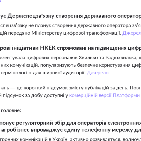
о
ує Держспецзв’язку створення державного оператора
спецзв’язку не планує створення державного оператора зв’я
цій передано Міністерству цифрової трансформації.
Джере
рові ініціативи НКЕК спрямовані на підвищення цифр
зентувала цифрових персонажів Хвилько та Радіохвилька, як
них комунікацій, популяризують безпечне користування ци
 термінологію для широкої аудиторії.
Джерело
тань — це короткий підсумок змісту публікацій за день. По
 підсумок за добу доступні у
комерційній версії Платформи
 головне:
онує регуляторний збір для операторів електронних
 а агробізнес впроваджує єдину телефонну мережу дл
ронних комунікацій в Україні активно розвивається, водноч