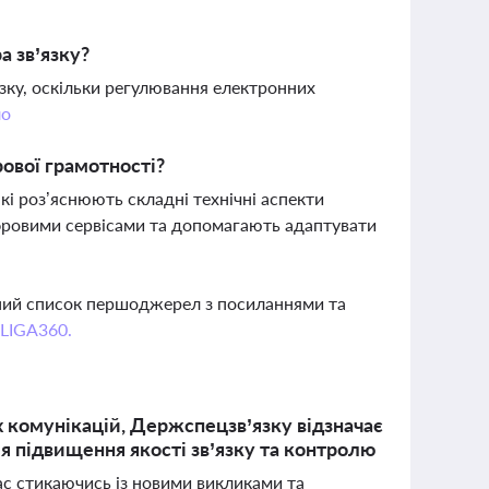
 зв’язку?
зку, оскільки регулювання електронних
ло
ової грамотності?
і роз’яснюють складні технічні аспекти
фровими сервісами та допомагають адаптувати
вний список першоджерел з посиланнями та
 LIGA360.
 комунікацій, Держспецзв’язку відзначає
я підвищення якості зв’язку та контролю
ас стикаючись із новими викликами та