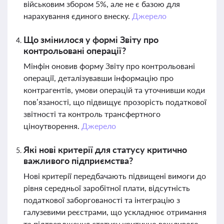
військовим збором 5%, але не є базою для
нарахування єдиного внеску.
Джерело
Що змінилося у формі Звіту про
контрольовані операції?
Мінфін оновив форму Звіту про контрольовані
операції, деталізувавши інформацію про
контрагентів, умови операцій та уточнивши коди
пов’язаності, що підвищує прозорість податкової
звітності та контроль трансфертного
ціноутворення.
Джерело
Які нові критерії для статусу критично
важливого підприємства?
Нові критерії передбачають підвищені вимоги до
рівня середньої заробітної плати, відсутність
податкової заборгованості та інтеграцію з
галузевими реєстрами, що ускладнює отримання
та підтвердження статусу критично важливого