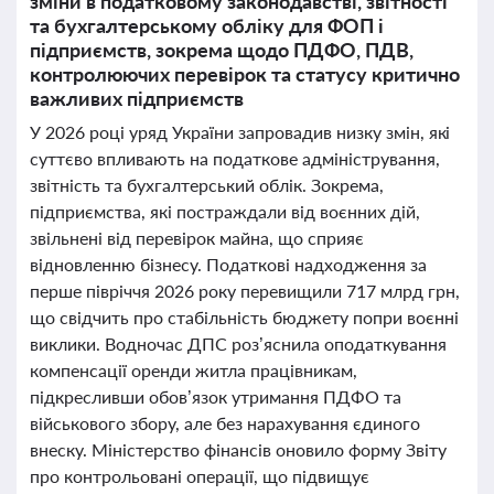
зміни в податковому законодавстві, звітності
та бухгалтерському обліку для ФОП і
підприємств, зокрема щодо ПДФО, ПДВ,
контролюючих перевірок та статусу критично
важливих підприємств
У 2026 році уряд України запровадив низку змін, які
суттєво впливають на податкове адміністрування,
звітність та бухгалтерський облік. Зокрема,
підприємства, які постраждали від воєнних дій,
звільнені від перевірок майна, що сприяє
відновленню бізнесу. Податкові надходження за
перше півріччя 2026 року перевищили 717 млрд грн,
що свідчить про стабільність бюджету попри воєнні
виклики. Водночас ДПС роз’яснила оподаткування
компенсації оренди житла працівникам,
підкресливши обов’язок утримання ПДФО та
військового збору, але без нарахування єдиного
внеску. Міністерство фінансів оновило форму Звіту
про контрольовані операції, що підвищує