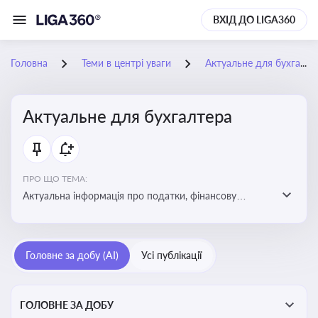
ВХІД ДО LIGA360
Головна
Теми в центрі уваги
Актуальне для бухгалтера
Актуальне для бухгалтера
ПРО ЩО ТЕМА:
Актуальна інформація про податки, фінансову
звітність, зміни в законодавстві, бухгалтерський облік
і державні вимоги, які впливають на роботу
підприємств
Головне за добу (AI)
Усі публікації
ГОЛОВНЕ ЗА ДОБУ