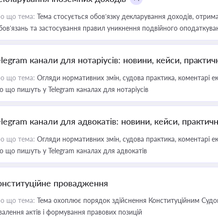
о що тема:
Тема стосується обов’язку декларування доходів, отрим
бов’язань та застосування правил уникнення подвійного оподаткува
elegram канали для нотаріусів: новини, кейси, практич
о що тема:
Огляди нормативних змін, судова практика, коментарі екс
о що пишуть у Telegram каналах для нотаріусів
elegram канали для адвокатів: новини, кейси, практич
о що тема:
Огляди нормативних змін, судова практика, коментарі екс
о що пишуть у Telegram каналах для адвокатів
онституційне провадження
о що тема:
Тема охоплює порядок здійснення Конституційним Судом
валення актів і формування правових позицій