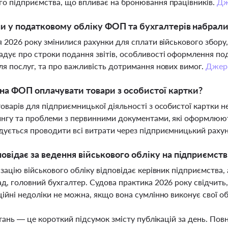
о підприємства, що впливає на бронювання працівників.
Дж
ни у податковому обліку ФОП та бухгалтерів набрали 
я 2026 року змінилися рахунки для сплати військового збору
дує про строки подання звітів, особливості оформлення п
ля послуг, та про важливість дотримання нових вимог.
Джер
а ФОП оплачувати товари з особистої картки?
оварів для підприємницької діяльності з особистої картки н
нгу та проблеми з первинними документами, які оформлюють
ується проводити всі витрати через підприємницький раху
повідає за ведення військового обліку на підприємст
ізацію військового обліку відповідає керівник підприємства,
д, головний бухгалтер. Судова практика 2026 року свідчить
ційні недоліки не можна, якщо вона сумлінно виконує свої о
тань — це короткий підсумок змісту публікацій за день. По