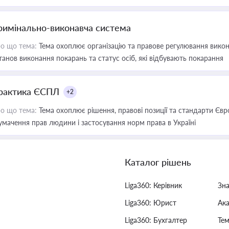
римінально-виконавча система
о що тема:
Тема охоплює організацію та правове регулювання викона
танов виконання покарань та статус осіб, які відбувають покарання
рактика ЄСПЛ
+2
о що тема:
Тема охоплює рішення, правові позиції та стандарти Євр
умачення прав людини і застосування норм права в Україні
Каталог рішень
Liga360: Керівник
Зн
Liga360: Юрист
Ак
Liga360: Бухгалтер
Тем