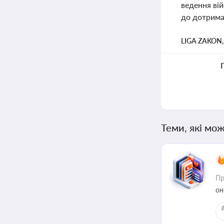
ведення вій
до дотрима
LIGA ZAKON
Теми, які мож
Пр
он