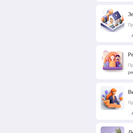
З
Пр
Р
Пр
ре
В
Пр
Д