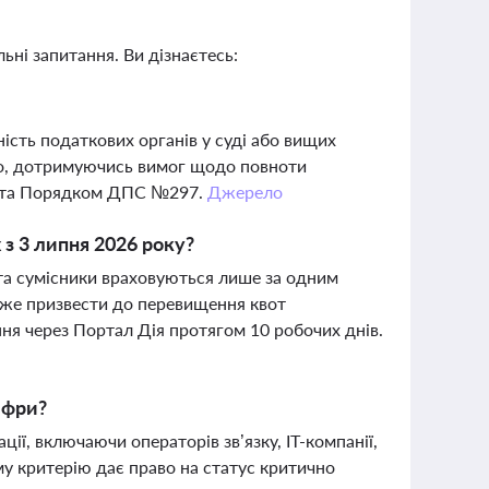
ьні запитання. Ви дізнаєтесь:
ість податкових органів у суді або вищих
но, дотримуючись вимог щодо повноти
96 та Порядком ДПС №297.
Джерело
з 3 липня 2026 року?
 та сумісники враховуються лише за одним
оже призвести до перевищення квот
ня через Портал Дія протягом 10 робочих днів.
ифри?
ії, включаючи операторів зв’язку, ІТ-компанії,
ому критерію дає право на статус критично