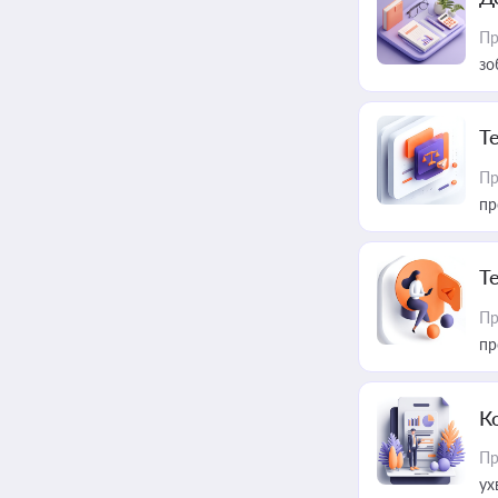
Пр
зо
T
Пр
пр
T
Пр
пр
К
Пр
ух