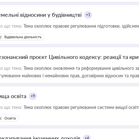
емельні відносини у будівництві
+1
о що тема:
Тема охоплює правове регулювання підготовки, здійсненн
Будівельна діяльність
езонансний проєкт Цивільного кодексу: реакції та кр
о що тема:
Тема охоплює оновлення та реформування цивільного за
гулювання майнових і немайнових прав, договірних відносин та прав
ища освіта
+9
о що тема:
Тема охоплює правове регулювання системи вищої освіти, о
Освіта
екларування іноземних доходів
+4