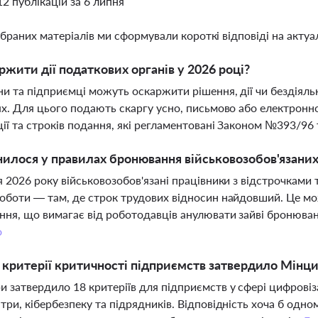
12 публікацій за 6 липня
ібраних матеріалів ми сформували короткі відповіді на актуал
ржити дії податкових органів у 2026 році?
и та підприємці можуть оскаржити рішення, дії чи бездіяльн
ях. Для цього подають скаргу усно, письмово або електрон
ії та строків подання, які регламентовані Законом №393/
илося у правилах бронювання військовозобов'язаних 
я 2026 року військовозобов'язані працівники з відстрочками
оботи — там, де строк трудових відносин найдовший. Це м
ня, що вимагає від роботодавців анулювати зайві бронюван
о
і критерії критичності підприємств затвердило Мінц
 затвердило 18 критеріїв для підприємств у сфері цифровізац
три, кібербезпеку та підрядників. Відповідність хоча б одн