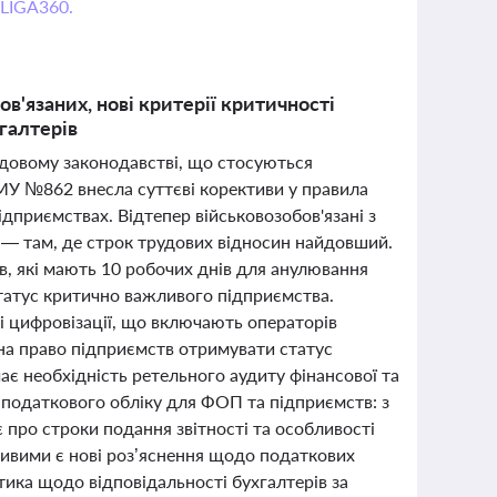
 LIGA360.
в'язаних, нові критерії критичності
галтерів
удовому законодавстві, що стосуються
МУ №862 внесла суттєві корективи у правила
дприємствах. Відтепер військовозобов'язані з
 — там, де строк трудових відносин найдовший.
, які мають 10 робочих днів для анулювання
татус критично важливого підприємства.
і цифровізації, що включають операторів
ь на право підприємств отримувати статус
ає необхідність ретельного аудиту фінансової та
 податкового обліку для ФОП та підприємств: з
 про строки подання звітності та особливості
ивими є нові роз’яснення щодо податкових
тика щодо відповідальності бухгалтерів за