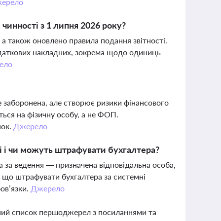
ерело
чинності з 1 липня 2026 року?
, а також оновлено правила подання звітності.
одаткових накладних, зокрема щодо одиниць
ело
е заборонена, але створює ризики фінансового
ся на фізичну особу, а не ФОП.
нок.
Джерело
ві і чи можуть штрафувати бухгалтера?
 а за ведення — призначена відповідальна особа,
, що штрафувати бухгалтера за системні
бов’язки.
Джерело
вний список першоджерел з посиланнями та