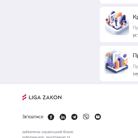
К
Пр
ус
П
Пр
тл
Зв'язатися:
забезпечує український бізнес
інформацією, аналітикою та