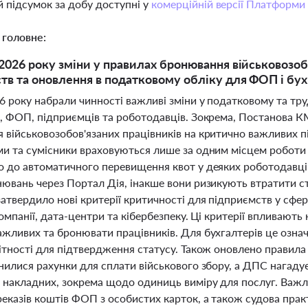
 підсумок за добу доступні у
комерційній версії Платформи
 головне:
 2026 року зміни у правилах бронювання військовозобо
тв та оновлення в податковому обліку для ФОП і бух
26 року набрали чинності важливі зміни у податковому та тр
в, ФОП, підприємців та роботодавців. Зокрема, Постанова К
військовозобов'язаних працівників на критично важливих пі
ми та сумісники враховуються лише за одним місцем роботи
о до автоматичного перевищення квот у деяких роботодавців
нювань через Портал Дія, інакше вони ризикують втратити с
атвердило нові критерії критичності для підприємств у сфер
-компанії, дата-центри та кібербезпеку. Ці критерії впливают
жливих та бронювати працівників. Для бухгалтерів це означ
вітності для підтвердження статусу. Також оновлено правила
нилися рахунки для сплати військового збору, а ДПС нагадує
 накладних, зокрема щодо одиниць виміру для послуг. Важл
еказів коштів ФОП з особистих карток, а також судова прак