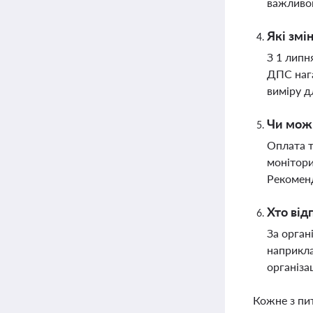
важливог
Які змі
З 1 липн
ДПС нага
виміру д
Чи можн
Оплата т
монітори
Рекоменд
Хто від
За орган
наприкла
організа
Кожне з пи