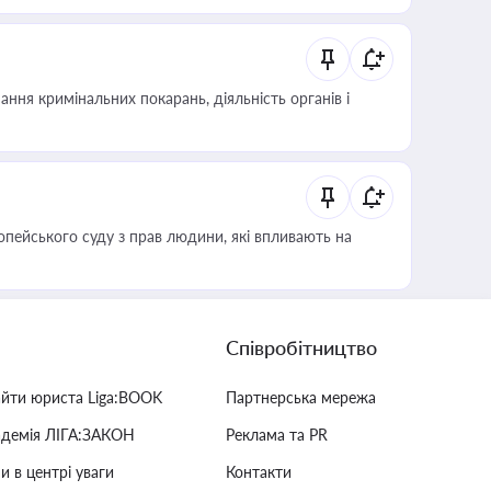
ння кримінальних покарань, діяльність органів і
опейського суду з прав людини, які впливають на
Співробітництво
айти юриста Liga:BOOK
Партнерська мережа
адемія ЛІГА:ЗАКОН
Реклама та PR
и в центрі уваги
Контакти