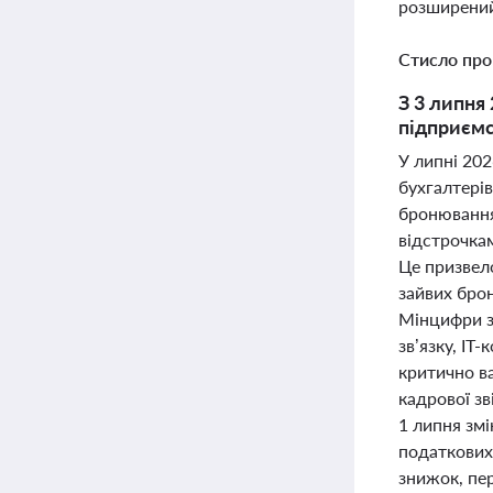
розширений
Стисло про
З 3 липня
підприємс
У липні 20
бухгалтері
бронювання 
відстрочка
Це призвел
зайвих бро
Мінцифри з
зв’язку, ІТ
критично ва
кадрової з
1 липня змі
податкових
знижок, пер