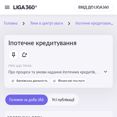
ВХІД ДО LIGA360
Головна
Теми в центрі уваги
Іпотечне кредитування
Іпотечне кредитування
ПРО ЩО ТЕМА:
Про процеси та умови надання іпотечних кредитів,
зміни у законодавстві та тенденції на ринку житла
Банківська діяльність
Фінансові послуги
Головне за добу (AI)
Усі публікації