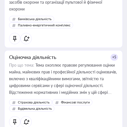
засобів охорони та організації пультової й фізичної
охорони
Банківська діяльність
Паливно-енергетичний комплекс
Оціночна діяльність
+5
Про що тема:
Тема охоплює правове регулювання оцінки
майна, майнових прав і професійної діяльності оцінювачів,
включно з кваліфікаційними вимогами, звітністю та
цифровими сервісами у сфері оціночної діяльності.
Відстеження нормативних і медійних змін у цій сфері
корисне для власника бізнесу, керівника, юриста або
Страхова діяльність
Фінансові послуги
бухгалтера під час оподаткування, приватизації, оренди
Будівельна діяльність
державного майна, корпоративних угод і перевірки
статусу суб'єктів оціночної діяльності