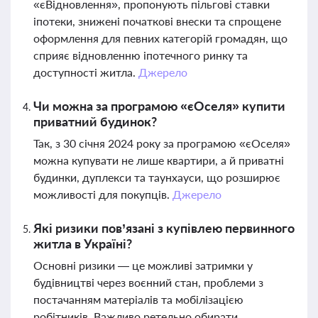
«єВідновлення», пропонують пільгові ставки
іпотеки, знижені початкові внески та спрощене
оформлення для певних категорій громадян, що
сприяє відновленню іпотечного ринку та
доступності житла.
Джерело
Чи можна за програмою «єОселя» купити
приватний будинок?
Так, з 30 січня 2024 року за програмою «єОселя»
можна купувати не лише квартири, а й приватні
будинки, дуплекси та таунхауси, що розширює
можливості для покупців.
Джерело
Які ризики пов’язані з купівлею первинного
житла в Україні?
Основні ризики — це можливі затримки у
будівництві через воєнний стан, проблеми з
постачанням матеріалів та мобілізацією
робітників. Важливо ретельно обирати