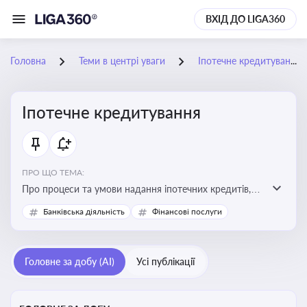
ВХІД ДО LIGA360
Головна
Теми в центрі уваги
Іпотечне кредитування
Іпотечне кредитування
ПРО ЩО ТЕМА:
Про процеси та умови надання іпотечних кредитів,
зміни у законодавстві та тенденції на ринку житла
Банківська діяльність
Фінансові послуги
Головне за добу (AI)
Усі публікації