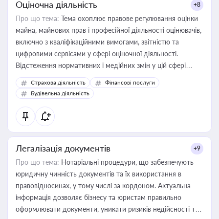
Оціночна діяльність
+8
Про що тема:
Тема охоплює правове регулювання оцінки
майна, майнових прав і професійної діяльності оцінювачів,
включно з кваліфікаційними вимогами, звітністю та
цифровими сервісами у сфері оціночної діяльності.
Відстеження нормативних і медійних змін у цій сфері
корисне для власника бізнесу, керівника, юриста або
Страхова діяльність
Фінансові послуги
бухгалтера під час оподаткування, приватизації, оренди
Будівельна діяльність
державного майна, корпоративних угод і перевірки
статусу суб'єктів оціночної діяльності
Легалізація документів
+9
Про що тема:
Нотаріальні процедури, що забезпечують
юридичну чинність документів та їх використання в
правовідносинах, у тому числі за кордоном. Актуальна
інформація дозволяє бізнесу та юристам правильно
оформлювати документи, уникати ризиків недійсності та