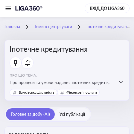
ВХІД ДО LIGA360
Головна
Теми в центрі уваги
Іпотечне кредитування
Іпотечне кредитування
ПРО ЩО ТЕМА:
Про процеси та умови надання іпотечних кредитів,
зміни у законодавстві та тенденції на ринку житла
Банківська діяльність
Фінансові послуги
Головне за добу (AI)
Усі публікації