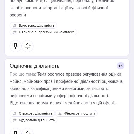
послуг, вимоги до ліцензування, персоналу, технічних
засобів охорони та організації пультової й фізичної
охорони
Банківська діяльність
Паливно-енергетичний комплекс
Оціночна діяльність
+8
Про що тема:
Тема охоплює правове регулювання оцінки
майна, майнових прав і професійної діяльності оцінювачів,
включно з кваліфікаційними вимогами, звітністю та
цифровими сервісами у сфері оціночної діяльності.
Відстеження нормативних і медійних змін у цій сфері
корисне для власника бізнесу, керівника, юриста або
Страхова діяльність
Фінансові послуги
бухгалтера під час оподаткування, приватизації, оренди
Будівельна діяльність
державного майна, корпоративних угод і перевірки
статусу суб'єктів оціночної діяльності