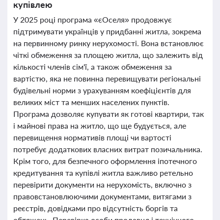
купівлею
У 2025 році програма «єОселя» продовжує
підтримувати українців у придбанні житла, зокрема
на первинному ринку нерухомості. Вона встановлює
чіткі обмеження за площею житла, що залежить від
кількості членів сім'ї, а також обмеження за
вартістю, яка не повинна перевищувати регіональні
будівельні норми з урахуванням коефіцієнтів для
великих міст та менших населених пунктів.
Програма дозволяє купувати як готові квартири, так
і майнові права на житло, що ще будується, але
перевищення нормативів площі чи вартості
потребує додаткових власних витрат позичальника.
Крім того, для безпечного оформлення іпотечного
кредитування та купівлі житла важливо ретельно
перевірити документи на нерухомість, включно з
правовстановлюючими документами, витягами з
реєстрів, довідками про відсутність боргів та
обтяжень. Перевірка особи продавця і технічного