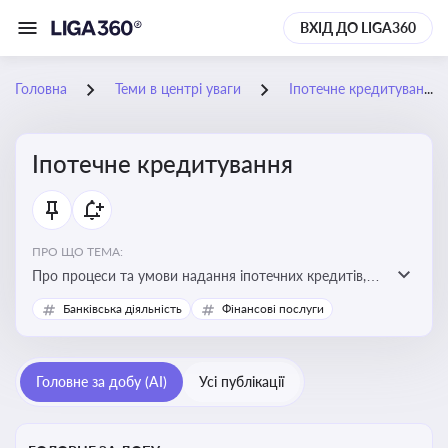
ВХІД ДО LIGA360
Головна
Теми в центрі уваги
Іпотечне кредитування
Іпотечне кредитування
ПРО ЩО ТЕМА:
Про процеси та умови надання іпотечних кредитів,
зміни у законодавстві та тенденції на ринку житла
Банківська діяльність
Фінансові послуги
Головне за добу (AI)
Усі публікації