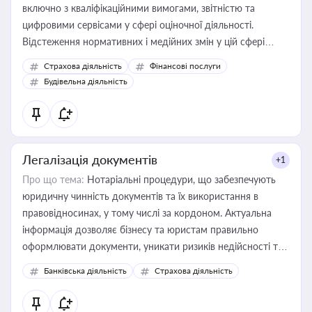
включно з кваліфікаційними вимогами, звітністю та
цифровими сервісами у сфері оціночної діяльності.
Відстеження нормативних і медійних змін у цій сфері
корисне для власника бізнесу, керівника, юриста або
Страхова діяльність
Фінансові послуги
бухгалтера під час оподаткування, приватизації, оренди
Будівельна діяльність
державного майна, корпоративних угод і перевірки
статусу суб'єктів оціночної діяльності
Легалізація документів
+1
Про що тема:
Нотаріальні процедури, що забезпечують
юридичну чинність документів та їх використання в
правовідносинах, у тому числі за кордоном. Актуальна
інформація дозволяє бізнесу та юристам правильно
оформлювати документи, уникати ризиків недійсності та
забезпечувати їх належне прийняття органами влади та
Банківська діяльність
Страхова діяльність
контрагентами