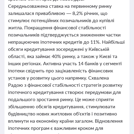
Середньозважена ставка на первинному ринку
залишалася привабливою — 8,2% річних, що
стимулює потенційних позичальників до купівлі
житла. Покращення фінансової стабільності
позичальників підтверджується зниженням частки
непрацюючих іпотечних кредитів до 11%. Найбільші
обсяги кредитування зосереджені у Київській
області, яка займає 40% ринку, а також у Києві та
інших регіонах. Активна участь 14 банків у сегменті
іпотеки свідчить про зацікавленість фінансових
установ у розвитку цього напрямку. Схвалена
Радою з фінансової стабільності стратегія розвитку
іпотечного кредитування створює передумови для
подальшого зростання ринку. Це може сприяти
збільшенню обсягів кредитування, стимулювати
будівництво нових житлових об'єктів і позитивно
вплинути на економіку країни загалом. Відновлення
іпотечних програм є важливим кроком для