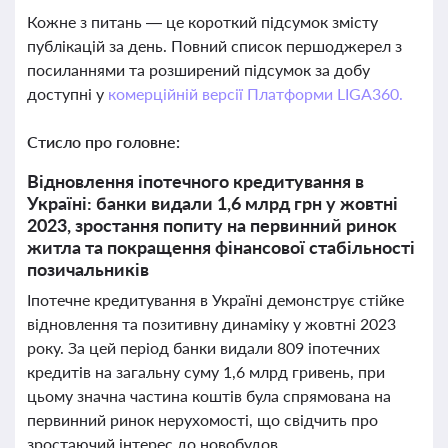
Кожне з питань — це короткий підсумок змісту
публікацій за день. Повний список першоджерел з
посиланнями та розширений підсумок за добу
доступні у
комерційній версії Платформи LIGA360.
Стисло про головне:
Відновлення іпотечного кредитування в
Україні: банки видали 1,6 млрд грн у жовтні
2023, зростання попиту на первинний ринок
житла та покращення фінансової стабільності
позичальників
Іпотечне кредитування в Україні демонструє стійке
відновлення та позитивну динаміку у жовтні 2023
року. За цей період банки видали 809 іпотечних
кредитів на загальну суму 1,6 млрд гривень, при
цьому значна частина коштів була спрямована на
первинний ринок нерухомості, що свідчить про
зростаючий інтерес до новобудов.