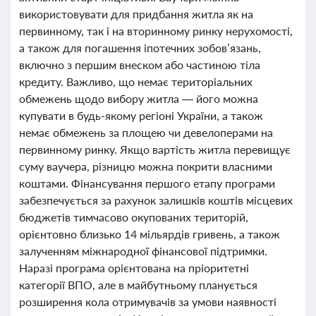
використовувати для придбання житла як на
первинному, так і на вторинному ринку нерухомості,
а також для погашення іпотечних зобов’язань,
включно з першим внеском або частиною тіла
кредиту. Важливо, що немає територіальних
обмежень щодо вибору житла — його можна
купувати в будь-якому регіоні України, а також
немає обмежень за площею чи девелоперами на
первинному ринку. Якщо вартість житла перевищує
суму ваучера, різницю можна покрити власними
коштами. Фінансування першого етапу програми
забезпечується за рахунок залишків коштів місцевих
бюджетів тимчасово окупованих територій,
орієнтовно близько 14 мільярдів гривень, а також
залученням міжнародної фінансової підтримки.
Наразі програма орієнтована на пріоритетні
категорії ВПО, але в майбутньому планується
розширення кола отримувачів за умови наявності