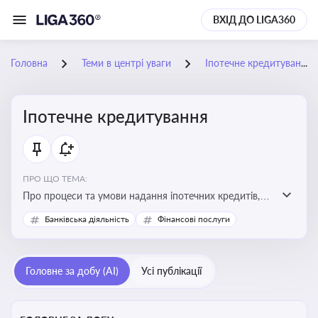
ВХІД ДО LIGA360
Головна
Теми в центрі уваги
Іпотечне кредитування
Іпотечне кредитування
ПРО ЩО ТЕМА:
Про процеси та умови надання іпотечних кредитів,
зміни у законодавстві та тенденції на ринку житла
Банківська діяльність
Фінансові послуги
Головне за добу (AI)
Усі публікації