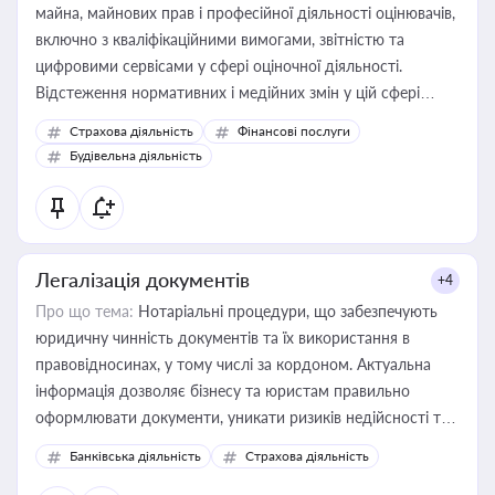
майна, майнових прав і професійної діяльності оцінювачів,
включно з кваліфікаційними вимогами, звітністю та
цифровими сервісами у сфері оціночної діяльності.
Відстеження нормативних і медійних змін у цій сфері
корисне для власника бізнесу, керівника, юриста або
Страхова діяльність
Фінансові послуги
бухгалтера під час оподаткування, приватизації, оренди
Будівельна діяльність
державного майна, корпоративних угод і перевірки
статусу суб'єктів оціночної діяльності
Легалізація документів
+4
Про що тема:
Нотаріальні процедури, що забезпечують
юридичну чинність документів та їх використання в
правовідносинах, у тому числі за кордоном. Актуальна
інформація дозволяє бізнесу та юристам правильно
оформлювати документи, уникати ризиків недійсності та
забезпечувати їх належне прийняття органами влади та
Банківська діяльність
Страхова діяльність
контрагентами