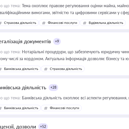
о що тема:
Тема охоплює правове регулювання оцінки майна, майнови
кваліфікаційними вимогами, звітністю та цифровими сервісами у сфер
дійних змін у цій сфері корисне для власника бізнесу, керівника, юр
Страхова діяльність
Фінансові послуги
Будівельна діяльність
иватизації, оренди державного майна, корпоративних угод і перевірки
егалізація документів
+9
о що тема:
Нотаріальні процедури, що забезпечують юридичну чинні
тому числі за кордоном. Актуальна інформація дозволяє бізнесу т
зиків недійсності та забезпечувати їх належне прийняття органами 
Банківська діяльність
Страхова діяльність
нківська діяльність
+28
о що тема:
Банківська діяльність охоплює всі аспекти регулювання, 
Банківська діяльність
Фінансові послуги
цензії, дозволи
+52