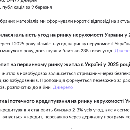
1 публікація за 9 березня
ібраних матеріалів ми сформували короткі відповіді на актуал
илася кількість угод на ринку нерухомості України у 
вересні 2025 року кількість угод на ринку нерухомості Украї
 минулого року, досягнувши близько 238 тисяч угод.
Джере
пит на первинному ринку житла в Україні у 2025 роц
 житло в новобудовах залишається стриманим через безпеков
ією забудовників. Пропозиція формується переважно за ра
ів, розпочатих до війни.
Джерело
тка іпотечного кредитування на ринку нерухомості У
 кредитування становить близько 2-3% усіх угод, але у сегм
 купується у кредит, переважно через державну програму 