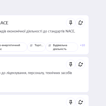
NACE
идів економічної діяльності до стандартів NACE,
о-енергетичний
Торгівля
Будівельна
+10
кс
діяльність
о ліцензування, персоналу, технічних засобів