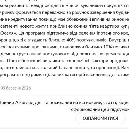
кові ризики та невідповідність між очікуваннями покупців і
 ринку формується переважно за рахунок завершення будівн
ечне кредитування поки що має обмежений вплив на ринок не
 сегменті нового житла приблизно кожна п’ята квартира куп
єОселя». Ця програма підтримує відновлення іпотечного кр
оронців, які складають близько 40% позичальників. Внутріш
ся іпотечними програмами, становлячи близько 10% позичаль
 демонструє ознаки поступового відновлення, зокрема завдя
ня. Проте безпекові виклики та економічні фактори продов
а, що впливає на загальний баланс попиту та пропозиції. 
програм та підтримка цільових категорій населення для стим
,
09 березня 2026
Повний AI-огляд дня та посилання на всі новини, статті, віде
сформований цей підсумо
ОЗНАЙОМИТИСЯ