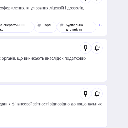
оформлення, анулювання ліцензій і дозволів,
о-енергетичний
Торгівля
Будівельна
+2
кс
діяльність
 органів, що виникають внаслідок податкових
дання фінансової звітності відповідно до національних