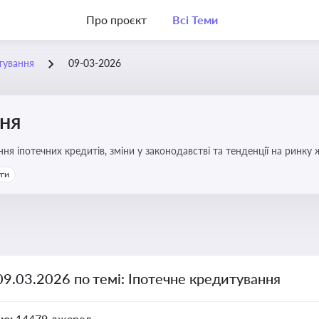
Про проєкт
Всі Теми
тування
09-03-2026
ння
я іпотечних кредитів, зміни у законодавстві та тенденції на ринку
уги
09.03.2026 по темі: Іпотечне кредитування
но:
14479 джерел