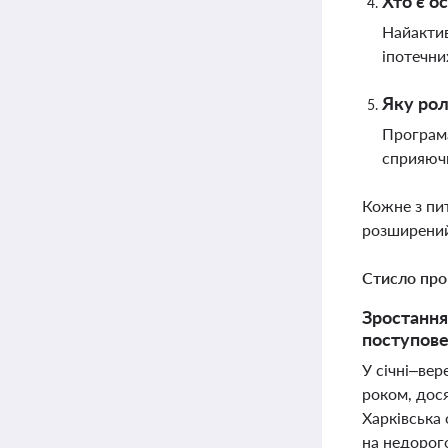
Хто є о
Найактив
іпотечни
Яку рол
Програма
сприяючи
Кожне з пи
розширений
Стисло про
Зростання
поступове
У січні–вер
роком, дос
Харківська
на недорог