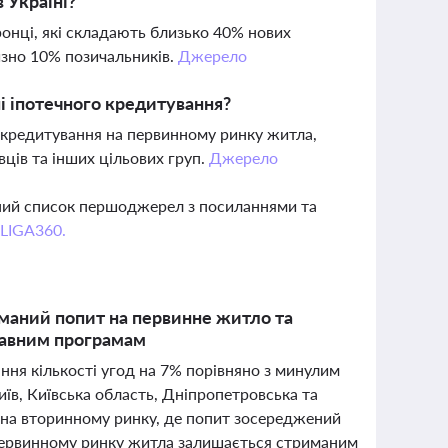
 Україні?
онці, які складають близько 40% нових
изно 10% позичальників.
Джерело
і іпотечного кредитування?
кредитування на первинному ринку житла,
ців та інших цільових груп.
Джерело
вний список першоджерел з посиланнями та
 LIGA360.
иманий попит на первинне житло та
жавним програмам
ння кількості угод на 7% порівняно з минулим
в, Київська область, Дніпропетровська та
р на вторинному ринку, де попит зосереджений
 первинному ринку житла залишається стриманим