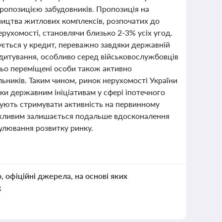
 пропозицією забудовників. Пропозиція на
ицтва житлових комплексів, розпочатих до
рухомості, становлячи близько 2-3% усіх угод.
ується у кредит, переважно завдяки державній
едитування, особливо серед військовослужбовців
ньо переміщені особи також активно
ників. Таким чином, ринок нерухомості України
ки державним ініціативам у сфері іпотечного
жують стримувати активність на первинному
Важливим залишається подальше вдосконалення
улювання розвитку ринку.
о, офіційні джерела, на основі яких
к