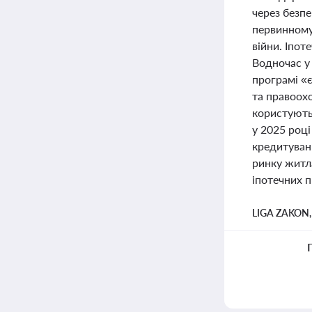
через безпе
первинному
війни. Іпот
Водночас у
програмі «
та правоох
користують
у 2025 році
кредитуван
ринку житл
іпотечних 
LIGA ZAKON