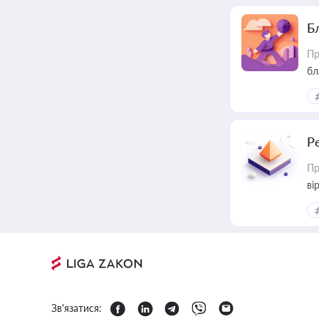
Б
Пр
бл
Р
Пр
ві
Зв'язатися: