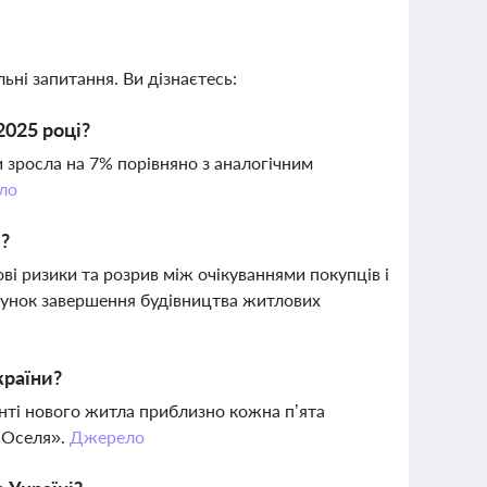
ьні запитання. Ви дізнаєтесь:
2025 році?
ни зросла на 7% порівняно з аналогічним
ло
і?
і ризики та розрив між очікуваннями покупців і
хунок завершення будівництва житлових
країни?
енті нового житла приблизно кожна п’ята
«єОселя».
Джерело