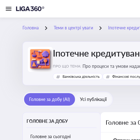
Головна
Теми в центрі уваги
Іпотечне креди
Іпотечне кредитува
Про процеси та умови наданн
ПРО ЩО ТЕМА:
Банківська діяльність
Фінансові посл
Головне за добу (AI)
Усі публікації
ГОЛОВНЕ ЗА ДОБУ
Головне за 
Головне за сьогодні
Опрацьова