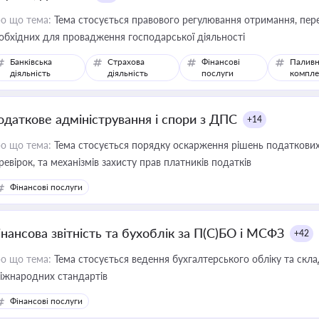
о що тема:
Тема стосується правового регулювання отримання, пере
обхідних для провадження господарської діяльності
Банківська
Страхова
Фінансові
Паливн
діяльність
діяльність
послуги
компле
одаткове адміністрування і спори з ДПС
+14
о що тема:
Тема стосується порядку оскарження рішень податкових
ревірок, та механізмів захисту прав платників податків
Фінансові послуги
інансова звітність та бухоблік за П(С)БО і МСФЗ
+42
о що тема:
Тема стосується ведення бухгалтерського обліку та скла
міжнародних стандартів
Фінансові послуги