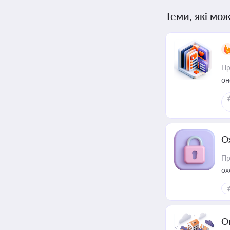
Теми, які мож
Пр
он
О
Пр
ох
О