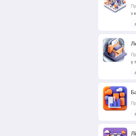
Пр
з 
ме
пр
Л
Пр
у 
ри
Ба
Пр
Лі