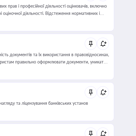
х прав і професійної діяльності оцінювачів, включно
і оціночної діяльності. Відстеження нормативних і
иста або бухгалтера під час оподаткування,
 статусу суб'єктів оціночної діяльності
сть документів та їх використання в правовідносинах,
а юристам правильно оформлювати документи, уникати
влади та контрагентами
нагляду та ліцензування банківських установ