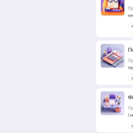
Пр
не
П
Пр
пе
Ф
Пр
і 