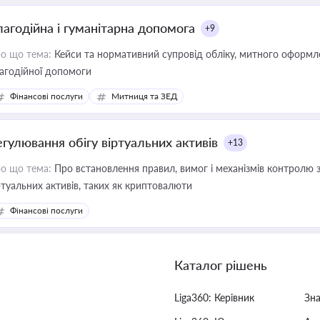
лагодійна і гуманітарна допомога
+9
о що тема:
Кейси та нормативний супровід обліку, митного оформлен
агодійної допомоги
Фінансові послуги
Митниця та ЗЕД
егулювання обігу віртуальних активів
+13
о що тема:
Про встановлення правил, вимог і механізмів контролю 
ртуальних активів, таких як криптовалюти
Фінансові послуги
Каталог рішень
Liga360: Керівник
Зн