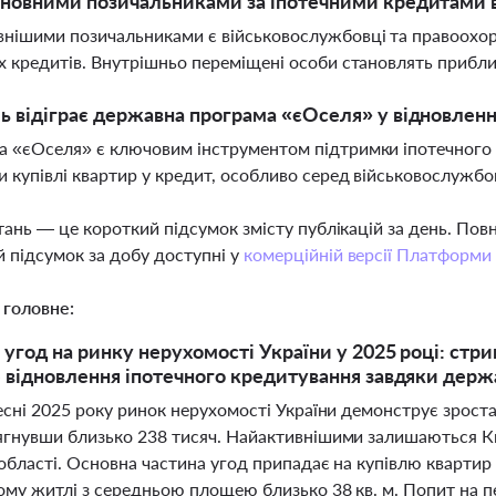
сновними позичальниками за іпотечними кредитами в
нішими позичальниками є військовослужбовці та правоохор
х кредитів. Внутрішньо переміщені особи становлять прибл
ь відіграє державна програма «єОселя» у відновленн
 «єОселя» є ключовим інструментом підтримки іпотечного 
 купівлі квартир у кредит, особливо серед військовослужбов
тань — це короткий підсумок змісту публікацій за день. По
 підсумок за добу доступні у
комерційній версії Платформи
 головне:
 угод на ринку нерухомості України у 2025 році: стр
 відновлення іпотечного кредитування завдяки дер
есні 2025 року ринок нерухомості України демонструє зроста
ягнувши близько 238 тисяч. Найактивнішими залишаються Киї
 області. Основна частина угод припадає на купівлю кварти
ому житлі з середньою площею близько 38 кв. м. Попит на