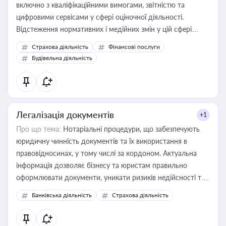
включно з кваліфікаційними вимогами, звітністю та
цифровими сервісами у сфері оціночної діяльності.
Відстеження нормативних і медійних змін у цій сфері
корисне для власника бізнесу, керівника, юриста або
Страхова діяльність
Фінансові послуги
бухгалтера під час оподаткування, приватизації, оренди
Будівельна діяльність
державного майна, корпоративних угод і перевірки
статусу суб'єктів оціночної діяльності
Легалізація документів
+1
Про що тема:
Нотаріальні процедури, що забезпечують
юридичну чинність документів та їх використання в
правовідносинах, у тому числі за кордоном. Актуальна
інформація дозволяє бізнесу та юристам правильно
оформлювати документи, уникати ризиків недійсності та
забезпечувати їх належне прийняття органами влади та
Банківська діяльність
Страхова діяльність
контрагентами