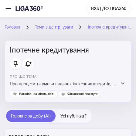
ВХІД ДО LIGA360
Головна
Теми в центрі уваги
Іпотечне кредитування
Іпотечне кредитування
ПРО ЩО ТЕМА:
Про процеси та умови надання іпотечних кредитів,
зміни у законодавстві та тенденції на ринку житла
Банківська діяльність
Фінансові послуги
Головне за добу (AI)
Усі публікації