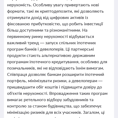
нерухомість. Особливу увагу привертають нові
формати, такі як криптодепозити, які дозволяють
отримувати дохід від цифрових активів із
фіксованою прибутковістю, що робить інвестиції
більш доступними та різноманітними. На
первинному ринку нерухомості відбувається
важливий тренд — запуск спільних іпотечних
програм банків і девелоперів. Ці партнерські
продукти стають альтернативою державним
програмам іпотечного кредитування, особливо для
позичальників, які не відповідають їхнім вимогам.
Співпраця дозволяє банкам розширити іпотечний
портфель, мінімізувати ризики, а девелоперам —
пришвидшити обіг коштів і підвищити довіру до
об'єктів нерухомості. Впровадження таких програм
вимагає ретельного відбору забудовників та
контролю за станом будівництва, що забезпечує
мінімізацію ризиків для всіх учасників. Загалом, ці