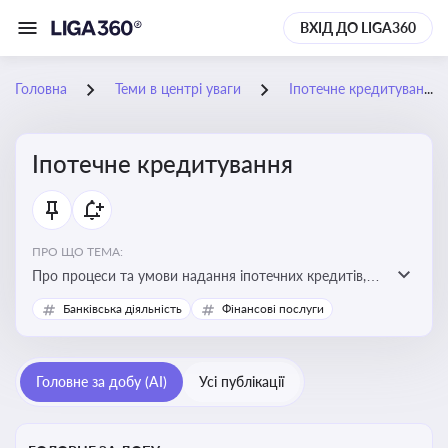
ВХІД ДО LIGA360
Головна
Теми в центрі уваги
Іпотечне кредитування
Іпотечне кредитування
ПРО ЩО ТЕМА:
Про процеси та умови надання іпотечних кредитів,
зміни у законодавстві та тенденції на ринку житла
Банківська діяльність
Фінансові послуги
Головне за добу (AI)
Усі публікації