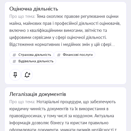
Оціночна діяльність
Про що тема:
Тема охоплює правове регулювання оцінки
майна, майнових прав і професійної діяльності оцінювачів,
включно з кваліфікаційними вимогами, звітністю та
цифровими сервісами у сфері оціночної діяльності.
Відстеження нормативних і медійних змін у цій сфері
корисне для власника бізнесу, керівника, юриста або
Страхова діяльність
Фінансові послуги
бухгалтера під час оподаткування, приватизації, оренди
Будівельна діяльність
державного майна, корпоративних угод і перевірки
статусу суб'єктів оціночної діяльності
Легалізація документів
Про що тема:
Нотаріальні процедури, що забезпечують
юридичну чинність документів та їх використання в
правовідносинах, у тому числі за кордоном. Актуальна
інформація дозволяє бізнесу та юристам правильно
оформлювати документи, уникати ризиків недійсності та