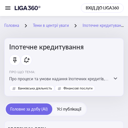
ВХІД ДО LIGA360
Головна
Теми в центрі уваги
Іпотечне кредитування
Іпотечне кредитування
ПРО ЩО ТЕМА:
Про процеси та умови надання іпотечних кредитів,
зміни у законодавстві та тенденції на ринку житла
Банківська діяльність
Фінансові послуги
Головне за добу (AI)
Усі публікації