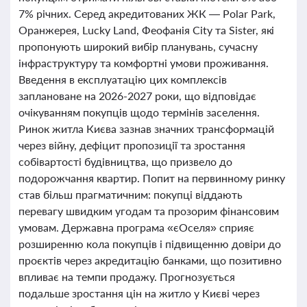
7% річних. Серед акредитованих ЖК — Polar Park,
Оранжерея, Lucky Land, Феофанія City та Sister, які
пропонують широкий вибір планувань, сучасну
інфраструктуру та комфортні умови проживання.
Введення в експлуатацію цих комплексів
заплановане на 2026-2027 роки, що відповідає
очікуванням покупців щодо термінів заселення.
Ринок житла Києва зазнав значних трансформацій
через війну, дефіцит пропозиції та зростання
собівартості будівництва, що призвело до
подорожчання квартир. Попит на первинному ринку
став більш прагматичним: покупці віддають
перевагу швидким угодам та прозорим фінансовим
умовам. Державна програма «єОселя» сприяє
розширенню кола покупців і підвищенню довіри до
проєктів через акредитацію банками, що позитивно
впливає на темпи продажу. Прогнозується
подальше зростання цін на житло у Києві через