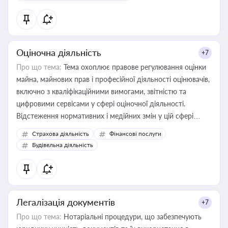
Оціночна діяльність
+7
Про що тема:
Тема охоплює правове регулювання оцінки
майна, майнових прав і професійної діяльності оцінювачів,
включно з кваліфікаційними вимогами, звітністю та
цифровими сервісами у сфері оціночної діяльності.
Відстеження нормативних і медійних змін у цій сфері
корисне для власника бізнесу, керівника, юриста або
Страхова діяльність
Фінансові послуги
бухгалтера під час оподаткування, приватизації, оренди
Будівельна діяльність
державного майна, корпоративних угод і перевірки
статусу суб'єктів оціночної діяльності
Легалізація документів
+7
Про що тема:
Нотаріальні процедури, що забезпечують