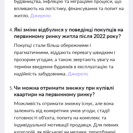
будівництва, інфляцію та міграційні процеси, що
впливають на логістику, фінансування та попит на
житло.
Джерело
Які зміни відбулися у поведінці покупців на
первинному ринку житла після 2022 року?
Покупці стали більш обережними і
прагматичними, віддають перевагу швидким і
прозорим угодам, а також звертають увагу на
терміни введення будинків в експлуатацію та
надійність забудовника.
Джерело
Чи можна отримати знижку при купівлі
квартири на первинному ринку?
Можливість отримати знижку існує, але вона
залежить від конкретних умов угоди, стадії
готовності об'єкта, попиту на комплекс та
індивідуальної мотивації продавця. Для певних
категорій, як військові чи медики, передбачені