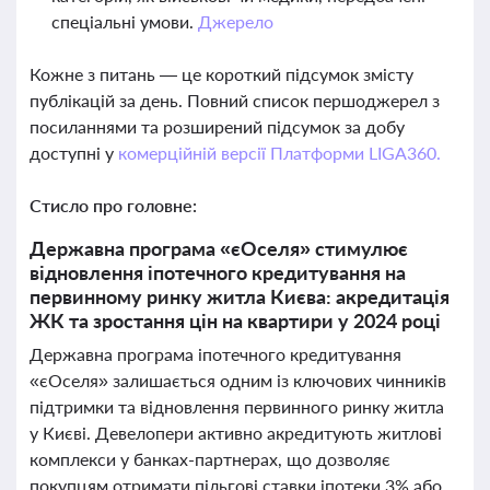
спеціальні умови.
Джерело
Кожне з питань — це короткий підсумок змісту
публікацій за день. Повний список першоджерел з
посиланнями та розширений підсумок за добу
доступні у
комерційній версії Платформи LIGA360.
Стисло про головне:
Державна програма «єОселя» стимулює
відновлення іпотечного кредитування на
первинному ринку житла Києва: акредитація
ЖК та зростання цін на квартири у 2024 році
Державна програма іпотечного кредитування
«єОселя» залишається одним із ключових чинників
підтримки та відновлення первинного ринку житла
у Києві. Девелопери активно акредитують житлові
комплекси у банках-партнерах, що дозволяє
покупцям отримати пільгові ставки іпотеки 3% або