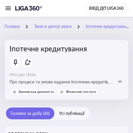
ВХІД ДО LIGA360
Головна
Теми в центрі уваги
Іпотечне кредитування
Іпотечне кредитування
ПРО ЩО ТЕМА:
Про процеси та умови надання іпотечних кредитів,
зміни у законодавстві та тенденції на ринку житла
Банківська діяльність
Фінансові послуги
Головне за добу (AI)
Усі публікації