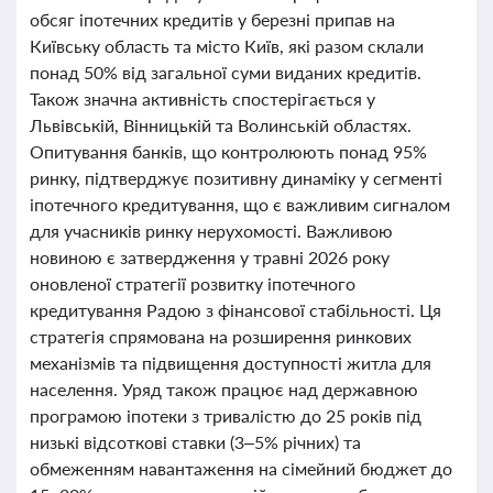
обсяг іпотечних кредитів у березні припав на
Київську область та місто Київ, які разом склали
понад 50% від загальної суми виданих кредитів.
Також значна активність спостерігається у
Львівській, Вінницькій та Волинській областях.
Опитування банків, що контролюють понад 95%
ринку, підтверджує позитивну динаміку у сегменті
іпотечного кредитування, що є важливим сигналом
для учасників ринку нерухомості. Важливою
новиною є затвердження у травні 2026 року
оновленої стратегії розвитку іпотечного
кредитування Радою з фінансової стабільності. Ця
стратегія спрямована на розширення ринкових
механізмів та підвищення доступності житла для
населення. Уряд також працює над державною
програмою іпотеки з тривалістю до 25 років під
низькі відсоткові ставки (3–5% річних) та
обмеженням навантаження на сімейний бюджет до