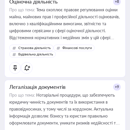
Оціночна діяльність
+8
Про що тема:
Тема охоплює правове регулювання оцінки
майна, майнових прав і професійної діяльності оцінювачів,
включно з кваліфікаційними вимогами, звітністю та
цифровими сервісами у сфері оціночної діяльності.
Відстеження нормативних і медійних змін у цій сфері
корисне для власника бізнесу, керівника, юриста або
Страхова діяльність
Фінансові послуги
бухгалтера під час оподаткування, приватизації, оренди
Будівельна діяльність
державного майна, корпоративних угод і перевірки
статусу суб'єктів оціночної діяльності
Легалізація документів
+9
Про що тема:
Нотаріальні процедури, що забезпечують
юридичну чинність документів та їх використання в
правовідносинах, у тому числі за кордоном. Актуальна
інформація дозволяє бізнесу та юристам правильно
оформлювати документи, уникати ризиків недійсності та
забезпечувати їх належне прийняття органами влади та