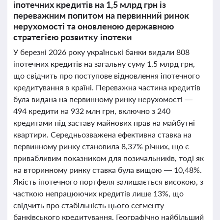
іпотечних кредитів на 1,5 млрд грн із
переважним попитом на первинний ринок
нерухомості та оновленою державною
стратегією розвитку іпотеки
У березні 2026 року українські банки видали 808
іпотечних кредитів на загальну суму 1,5 млрд грн,
що свідчить про поступове відновлення іпотечного
кредитування в країні. Переважна частина кредитів
була видана на первинному ринку нерухомості —
494 кредити на 932 млн грн, включно з 240
кредитами під заставу майнових прав на майбутні
квартири. Середньозважена ефективна ставка на
первинному ринку становила 8,37% річних, що є
привабливим показником для позичальників, тоді як
на вторинному ринку ставка була вищою — 10,48%.
Якість іпотечного портфеля залишається високою, з
часткою непрацюючих кредитів лише 13%, що
свідчить про стабільність цього сегменту
банківського кредитування. Географічно найбільший