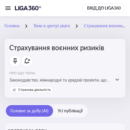
ВХІД ДО LIGA360
Головна
Теми в центрі уваги
Страхування воєнних ризиків
Страхування воєнних ризиків
ПРО ЩО ТЕМА:
Законодавство, міжнародні та урядові проекти, що
визначають та знижують воєнні ризики для власників
Страхова діяльність
майна, боржників та кредиторів
Головне за добу (AI)
Усі публікації