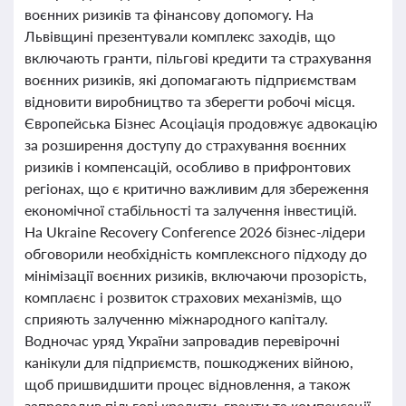
воєнних ризиків та фінансову допомогу. На
Львівщині презентували комплекс заходів, що
включають гранти, пільгові кредити та страхування
воєнних ризиків, які допомагають підприємствам
відновити виробництво та зберегти робочі місця.
Європейська Бізнес Асоціація продовжує адвокацію
за розширення доступу до страхування воєнних
ризиків і компенсацій, особливо в прифронтових
регіонах, що є критично важливим для збереження
економічної стабільності та залучення інвестицій.
На Ukraine Recovery Conference 2026 бізнес-лідери
обговорили необхідність комплексного підходу до
мінімізації воєнних ризиків, включаючи прозорість,
комплаєнс і розвиток страхових механізмів, що
сприяють залученню міжнародного капіталу.
Водночас уряд України запровадив перевірочні
канікули для підприємств, пошкоджених війною,
щоб пришвидшити процес відновлення, а також
запровадив пільгові кредити, гранти та компенсації