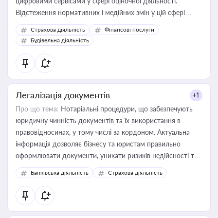
цифровими сервісами у сфері оціночної діяльності.
Відстеження нормативних і медійних змін у цій сфері
корисне для власника бізнесу, керівника, юриста або
Страхова діяльність
Фінансові послуги
бухгалтера під час оподаткування, приватизації, оренди
Будівельна діяльність
державного майна, корпоративних угод і перевірки
статусу суб'єктів оціночної діяльності
Легалізація документів
+1
Про що тема:
Нотаріальні процедури, що забезпечують
юридичну чинність документів та їх використання в
правовідносинах, у тому числі за кордоном. Актуальна
інформація дозволяє бізнесу та юристам правильно
оформлювати документи, уникати ризиків недійсності та
забезпечувати їх належне прийняття органами влади та
Банківська діяльність
Страхова діяльність
контрагентами