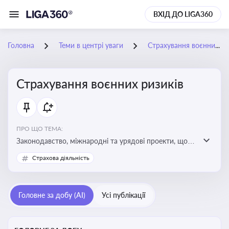
ВХІД ДО LIGA360
Головна
Теми в центрі уваги
Страхування воєнних ризиків
Страхування воєнних ризиків
ПРО ЩО ТЕМА:
Законодавство, міжнародні та урядові проекти, що
визначають та знижують воєнні ризики для власників
Страхова діяльність
майна, боржників та кредиторів
Головне за добу (AI)
Усі публікації