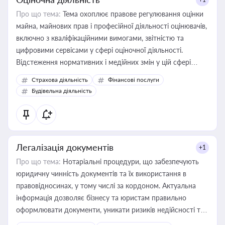
Про що тема:
Тема охоплює правове регулювання оцінки
майна, майнових прав і професійної діяльності оцінювачів,
включно з кваліфікаційними вимогами, звітністю та
цифровими сервісами у сфері оціночної діяльності.
Відстеження нормативних і медійних змін у цій сфері
корисне для власника бізнесу, керівника, юриста або
Страхова діяльність
Фінансові послуги
бухгалтера під час оподаткування, приватизації, оренди
Будівельна діяльність
державного майна, корпоративних угод і перевірки
статусу суб'єктів оціночної діяльності
Легалізація документів
+1
Про що тема:
Нотаріальні процедури, що забезпечують
юридичну чинність документів та їх використання в
правовідносинах, у тому числі за кордоном. Актуальна
інформація дозволяє бізнесу та юристам правильно
оформлювати документи, уникати ризиків недійсності та
забезпечувати їх належне прийняття органами влади та