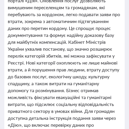
порталі «Дія». Оновлення послуг дозволяють
вимушеним переселенцям та громадянам, які
перебувають за кордоном, легко подавати заяви про
втрати, зокрема з автоматичним підтягуванням
даних про перетин кордону. Це спрощує процес
документування та формує надійну доказову базу
для майбутніх компенсацій. Кабінет Міністрів
України ухвалив постанову, що значно розширює
перелік категорій збитків, які можна зафіксувати у
Реєстрі. Нові категорії охоплюють не лише майнові
втрати, а й порушення прав людини, втрату доступу
до базових послуг, екологічну шкоду, культурну
спадщину, а також витрати на гуманітарну
допомогу та розмінування. Бізнес отримав
можливість фіксувати евакуаційні та гуманітарні
витрати, що підсилює соціальну відповідальність
приватного сектору в умовах війни. Для громадян
доступна детальна інструкція подання заяви через
«Дію», що включає перевірку даних про