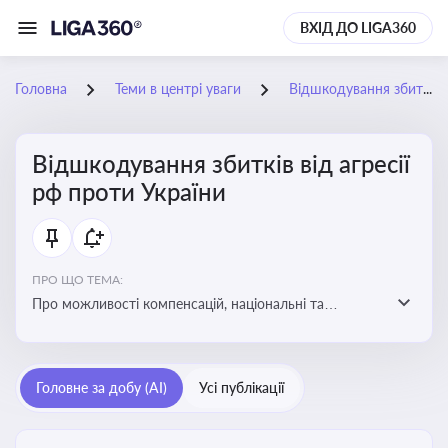
ВХІД ДО LIGA360
Головна
Теми в центрі уваги
Відшкодування збитків від агресії рф проти України
Відшкодування збитків від агресії
рф проти України
ПРО ЩО ТЕМА:
Про можливості компенсацій, національні та
міжнародні механізми відшкодування збитків,
завданих агресією росією проти України
Головне за добу (AI)
Усі публікації