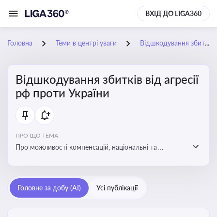
ВХІД ДО LIGA360
Головна
Теми в центрі уваги
Відшкодування збитків від агресії рф проти України
Відшкодування збитків від агресії
рф проти України
ПРО ЩО ТЕМА:
Про можливості компенсацій, національні та
міжнародні механізми відшкодування збитків,
завданих агресією росією проти України
Головне за добу (AI)
Усі публікації