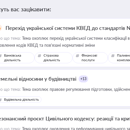
уть вас зацікавити:
Перехід української системи КВЕД до стандартів 
о що тема:
Тема охоплює перехід української системи класифікації в
овлення кодів КВЕД та пов'язані нормативні зміни
Банківська
Страхова
Фінансові
Паливн
діяльність
діяльність
послуги
компле
емельні відносини у будівництві
+13
о що тема:
Тема охоплює правове регулювання підготовки, здійсненн
Будівельна діяльність
езонансний проєкт Цивільного кодексу: реакції та кр
о що тема:
Тема охоплює оновлення та реформування цивільного за