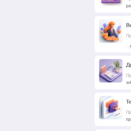
ре
В
Пр
Д
Пр
зо
T
Пр
пр