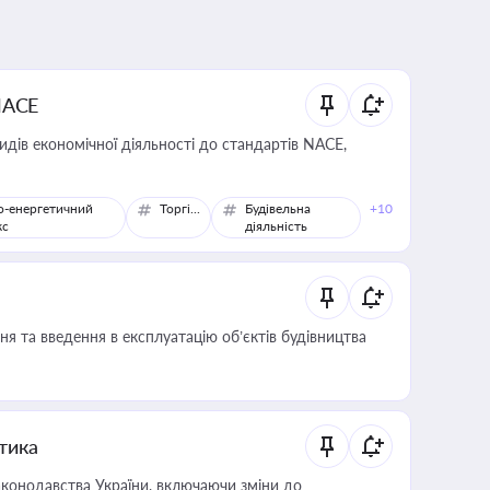
NACE
идів економічної діяльності до стандартів NACE,
о-енергетичний
Торгівля
Будівельна
+10
кс
діяльність
я та введення в експлуатацію об’єктів будівництва
итика
конодавства України, включаючи зміни до