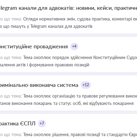
elegram канали для адвокатів: новини, кейси, практич
о що тема:
Огляди нормативних змін, судова практика, коментарі екс
о що пишуть у Telegram каналах для адвокатів
онституційне провадження
+4
о що тема:
Тема охоплює порядок здійснення Конституційним Судом
валення актів і формування правових позицій
римінально-виконавча система
+12
о що тема:
Тема охоплює організацію та правове регулювання викона
танов виконання покарань та статус осіб, які відбувають покарання
рактика ЄСПЛ
+7
о що тема:
Тема охоплює рішення, правові позиції та стандарти Євр