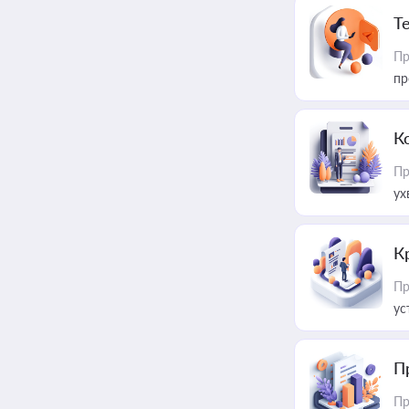
T
Пр
пр
К
Пр
ух
К
Пр
ус
П
Пр