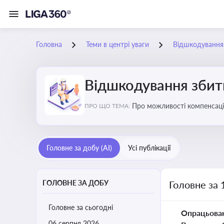
Головна
Теми в центрі уваги
Відшкодування з
Відшкодування збиткі
Про можливості компенсацій
ПРО ЩО ТЕМА:
Головне за добу (AI)
Усі публікації
ГОЛОВНЕ ЗА ДОБУ
Головне за 
Головне за сьогодні
Опрацьова
06 серпня 2026