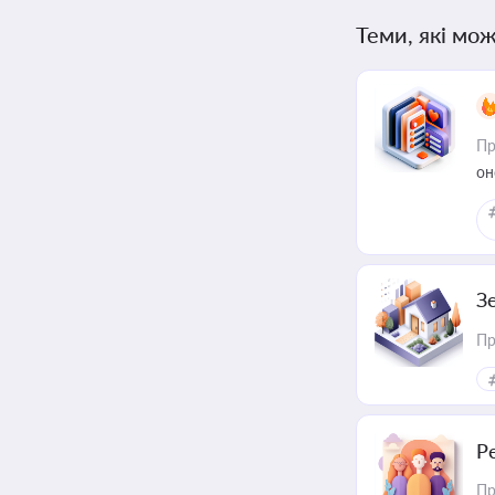
Теми, які мож
Пр
он
З
Пр
Р
Пр