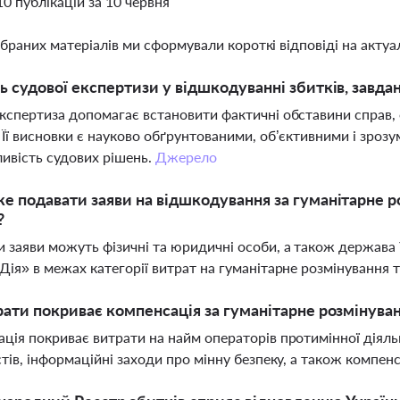
10 публікацій за 10 червня
ібраних матеріалів ми сформували короткі відповіді на актуал
ь судової експертизи у відшкодуванні збитків, завда
кспертиза допомагає встановити фактичні обставини справ, 
 Її висновки є науково обґрунтованими, об’єктивними і зрозу
ивість судових рішень.
Джерело
е подавати заяви на відшкодування за гуманітарне 
?
 заяви можуть фізичні та юридичні особи, а також держава
Дія» в межах категорії витрат на гуманітарне розмінування 
рати покриває компенсація за гуманітарне розмінува
ція покриває витрати на найм операторів протимінної діяль
стів, інформаційні заходи про мінну безпеку, а також компе