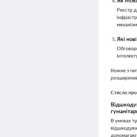
Як Міжн
Реєстр д
інфрастр
механізм
Які нов
Обговорю
інтелект
Кожне з пи
розширений
Стисло про
Відшкодув
гуманітар
В умовах тр
відшкодуван
допомагают