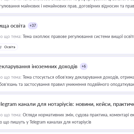
гулювання майнових і немайнових прав, договірних відносин та прав
ища освіта
+37
о що тема:
Тема охоплює правове регулювання системи вищої освіти, о
Освіта
екларування іноземних доходів
+6
о що тема:
Тема стосується обов’язку декларування доходів, отрим
бов’язань та застосування правил уникнення подвійного оподаткува
elegram канали для нотаріусів: новини, кейси, практич
о що тема:
Огляди нормативних змін, судова практика, коментарі екс
о що пишуть у Telegram каналах для нотаріусів