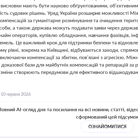
 висновки мають бути науково обґрунтованими, об’єктивними
ість судових рішень. Уряд України розширив можливості Мі
омпенсацій за гуманітарне розмінування та очищення терито
соби, а також держава можуть подавати заяви через держа
найм операторів, купівлю обладнання, навчання фахівців, ін
емель. Це важливий крок для підтримки безпеки та відновле
му рівні, зокрема на Київщині, відбуваються заходи, спрямо
 включаючи компенсації за збитки, пов’язані з агресією. Між
доказової бази для майбутніх компенсацій та репарацій за 
і зміни створюють передумови для ефективного відшкодуванн
,
10 червня 2026
Повний AI-огляд дня та посилання на всі новини, статті, віде
сформований цей підсумо
ОЗНАЙОМИТИСЯ