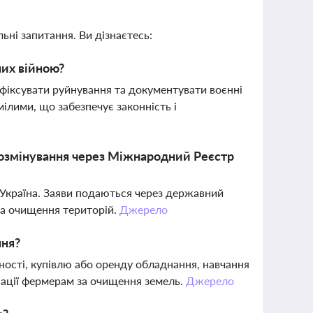
ьні запитання. Ви дізнаєтесь:
них війною?
фіксувати руйнування та документувати воєнні
мілими, що забезпечує законність і
розмінування через Міжнародний Реєстр
 Україна. Заяви подаються через державний
та очищення територій.
Джерело
ння?
ності, купівлю або оренду обладнання, навчання
нсації фермерам за очищення земель.
Джерело