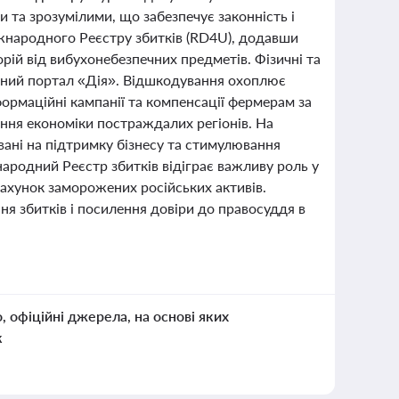
 та зрозумілими, що забезпечує законність і
жнародного Реєстру збитків (RD4U), додавши
рій від вибухонебезпечних предметів. Фізичні та
вний портал «Дія». Відшкодування охоплює
формаційні кампанії та компенсації фермерам за
ння економіки постраждалих регіонів. На
вані на підтримку бізнесу та стимулювання
народний Реєстр збитків відіграє важливу роль у
рахунок заморожених російських активів.
я збитків і посилення довіри до правосуддя в
о, офіційні джерела, на основі яких
к