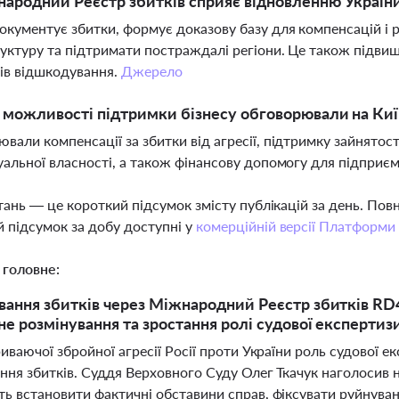
ародний Реєстр збитків сприяє відновленню Україн
окументує збитки, формує доказову базу для компенсацій і 
уктуру та підтримати постраждалі регіони. Це також підви
ів відшкодування.
Джерело
і можливості підтримки бізнесу обговорювали на Ки
вали компенсації за збитки від агресії, підтримку зайнятос
уальної власності, а також фінансову допомогу для підприєм
тань — це короткий підсумок змісту публікацій за день. По
 підсумок за добу доступні у
комерційній версії Платформи
 головне:
ання збитків через Міжнародний Реєстр збитків RD
не розмінування та зростання ролі судової експертизи
иваючої збройної агресії Росії проти України роль судової 
ня збитків. Суддя Верховного Суду Олег Ткачук наголосив н
ь встановити фактичні обставини справ, фіксувати руйнуван