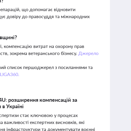
и?
репарацій, що допомагає відновити
щує довіру до правосуддя та міжнародних
ївщині?
ті, компенсацію витрат на охорону прав
ств, зокрема ветеранського бізнесу.
Джерело
вний список першоджерел з посиланнями та
 LIGA360.
4U: розширення компенсацій за
 в Україні
експертизи стає ключовою у процесах
а важливості експертних висновків, які
ня інфраструктури та документувати воєнні