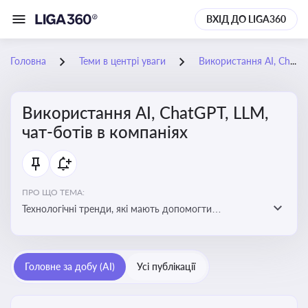
ВХІД ДО LIGA360
Головна
Теми в центрі уваги
Використання AI, ChatGPT, LLM, чат-ботів в компаніях
Використання AI, ChatGPT, LLM,
чат-ботів в компаніях
ПРО ЩО ТЕМА:
Технологічні тренди, які мають допомогти
адаптуватися до змін і використовувати нові
можливості для розвитку бізнесут, значно підвищити
ефективність і знизити витрати компаній
Головне за добу (AI)
Усі публікації