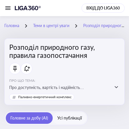
ВХІД ДО LIGA360
Головна
Теми в центрі уваги
Розподіл природного газу, правила газопостачання
Розподіл природного газу,
правила газопостачання
ПРО ЩО ТЕМА:
Про доступність, вартість і надійність
енергопостачання для бізнесу та вплив на економічну
Паливно-енергетичний комплекс
стабільність
Головне за добу (AI)
Усі публікації