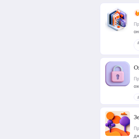
Пр
он
О
Пр
ох
З
Пр
дж