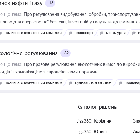
нок нафти і газу
+13
о що тема:
Про регулювання видобування, обробки, транспортування
жливо для енергетичної безпеки, інвестицій у галузь та дотримання 
Паливно-енергетичний комплекс
Транспорт
Металургія
кологічне регулювання
+39
о що тема:
Про правове регулювання екологічних вимог до виробни
кидів і гармонізацією з європейськими нормами
Паливно-енергетичний комплекс
Будівельна діяльність
Транспо
Каталог рішень
Liga360: Керівник
Зн
Liga360: Юрист
Ак