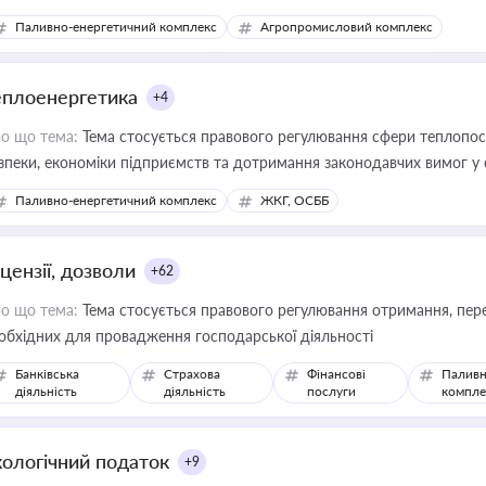
Паливно-енергетичний комплекс
Агропромисловий комплекс
еплоенергетика
+4
о що тема:
Тема стосується правового регулювання сфери теплопост
зпеки, економіки підприємств та дотримання законодавчих вимог у
Паливно-енергетичний комплекс
ЖКГ, ОСББ
цензії, дозволи
+62
о що тема:
Тема стосується правового регулювання отримання, пере
обхідних для провадження господарської діяльності
Банківська
Страхова
Фінансові
Паливн
діяльність
діяльність
послуги
компле
кологічний податок
+9