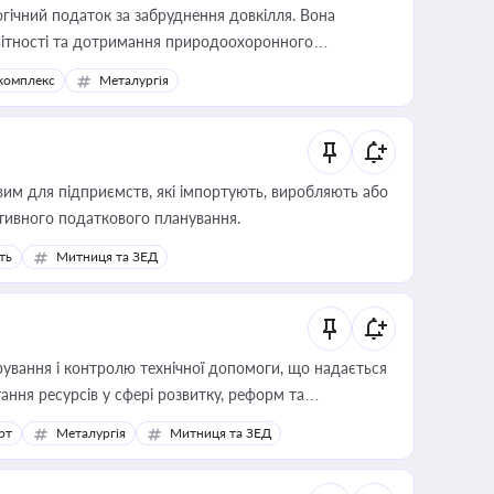
гічний податок за забруднення довкілля. Вона
звітності та дотримання природоохоронного
комплекс
Металургія
вим для підприємств, які імпортують, виробляють або
тивного податкового планування.
ть
Митниця та ЗЕД
ування і контролю технічної допомоги, що надається
ання ресурсів у сфері розвитку, реформ та
рт
Металургія
Митниця та ЗЕД