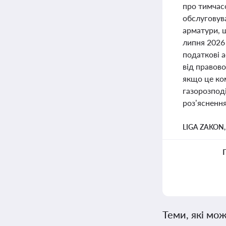
про тимчасо
обслуговува
арматури, 
липня 2026
податкові а
від правово
якщо це ко
газорозподі
роз’ясненн
LIGA ZAKON
Теми, які мож