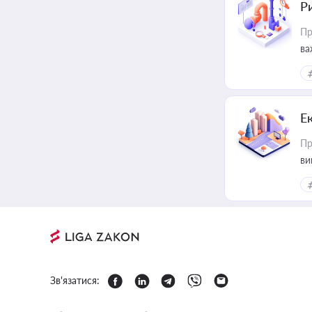
Ри
Пр
ва
Е
Пр
ви
Зв'язатися: