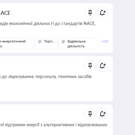
NACE
идів економічної діяльності до стандартів NACE,
о-енергетичний
Торгівля
Будівельна
+10
кс
діяльність
о ліцензування, персоналу, технічних засобів
 підтримки енергії з альтернативних і відновлюваних