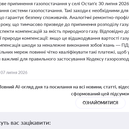
ве припинення газопостачання у селі Остап'є 30 липня 2026
ння системи газопостачання. Такі заходи є необхідними для 
що гарантує безпеку споживачів. Аналогічні ремонтно-профі
 року, що тимчасово призведе до припинення розподілу газ
спекти компенсацій за якість природного газу. Відповідно 
ї природи компенсації: якщо це відшкодування вартості газу
мпенсація шкоди за неналежне виконання зобов’язань — ПД
льних мереж повинні чітко кваліфікувати такі платежі, щоб 
я важливі для правильного застосування Кодексу газорозпод
,
07 липня 2026
Повний AI-огляд дня та посилання на всі новини, статті, віде
сформований цей підсумо
ОЗНАЙОМИТИСЯ
уть вас зацікавити: