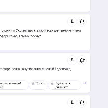
ачання в Україні, що є важливою для енергетичної
 сфері комунальних послуг
оформлення, анулювання ліцензій і дозволів,
о-енергетичний
Торгівля
Будівельна
+2
кс
діяльність