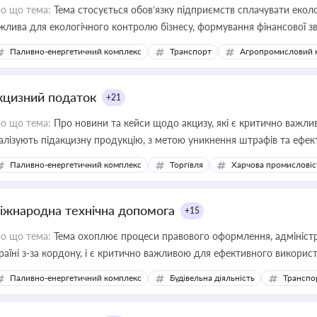
о що тема:
Тема стосується обов’язку підприємств сплачувати еколо
жлива для екологічного контролю бізнесу, формування фінансової 
конодавства
Паливно-енергетичний комплекс
Транспорт
Агропромисловий 
кцизний податок
+21
о що тема:
Про новини та кейси щодо акцизу, які є критично важли
алізують підакцизну продукцію, з метою уникнення штрафів та ефек
Паливно-енергетичний комплекс
Торгівля
Харчова промисловіс
іжнародна технічна допомога
+15
о що тема:
Тема охоплює процеси правового оформлення, адміністр
раїні з-за кордону, і є критично важливою для ефективного використ
фраструктурних проєктів
Паливно-енергетичний комплекс
Будівельна діяльність
Транспо