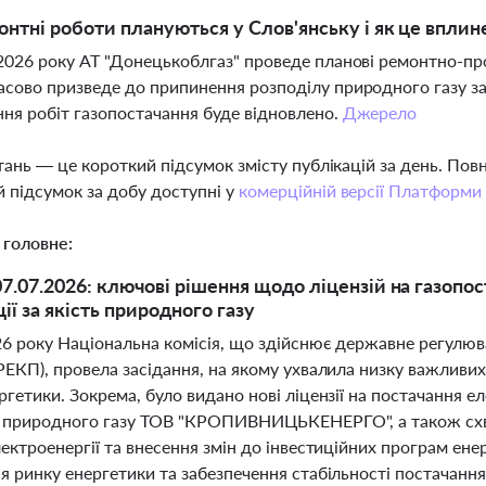
онтні роботи плануються у Слов'янську і як це вплин
2026 року АТ "Донецькоблгаз" проведе планові ремонтно-про
сово призведе до припинення розподілу природного газу за
ня робіт газопостачання буде відновлено.
Джерело
тань — це короткий підсумок змісту публікацій за день. По
 підсумок за добу доступні у
комерційній версії Платформи
 головне:
.07.2026: ключові рішення щодо ліцензій на газопос
ії за якість природного газу
26 року Національна комісія, що здійснює державне регулюв
РЕКП), провела засідання, на якому ухвалила низку важливих
гетики. Зокрема, було видано нові ліцензії на постачання еле
 природного газу ТОВ "КРОПИВНИЦЬКЕНЕРГО", а також схв
ектроенергії та внесення змін до інвестиційних програм ен
я ринку енергетики та забезпечення стабільності постачання