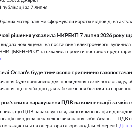
4 публікації за 7 липня
ібраних матеріалів ми сформували короткі відповіді на актуал
чові рішення ухвалила НКРЕКП 7 липня 2026 року щ
идала нові ліцензії на постачання електроенергії, зупинила
ИЦЬКЕНЕРГО" та схвалила проекти постанов щодо тарифів 
о
селі Остап'є буде тимчасово припинено газопостачан
ачання буде припинено для проведення технічного огляду, 
ачання, що необхідно для забезпечення безпеки та справнос
роз’яснила нарахування ПДВ на компенсації за якіст
нила, що ПДВ нараховується, якщо компенсація відшкодовує
нсація шкоди за неналежне виконання зобов’язань — ПДВ н
 покладається на оператора газорозподільної мережі.
Джер