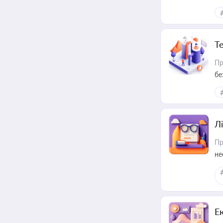
Т
Пр
бе
Лі
Пр
не
Е