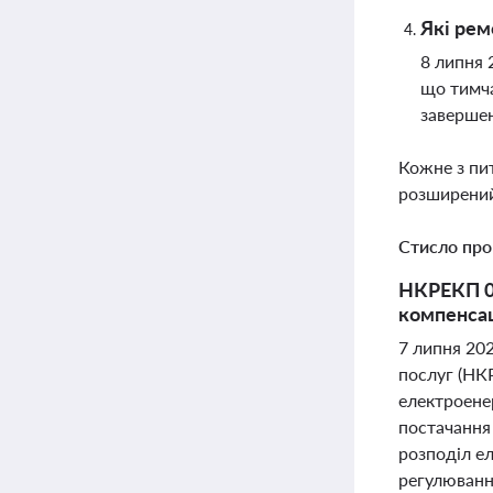
Які рем
8 липня 
що тимча
завершен
Кожне з пи
розширений
Стисло про
НКРЕКП 07
компенсац
7 липня 20
послуг (НК
електроенер
постачання
розподіл ел
регулюванн