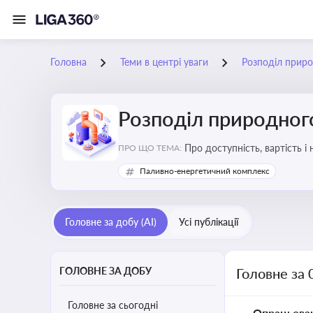
Головна
Теми в центрі уваги
Розподіл приро
Розподіл природного
Про доступність, вартість і
ПРО ЩО ТЕМА:
Паливно-енергетичний комплекс
Головне за добу (AI)
Усі публікації
ГОЛОВНЕ ЗА ДОБУ
Головне за 
Головне за сьогодні
Опрацьова