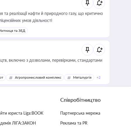
 та реалізації нафти й природного газу, що критично
ліцензійних умов діяльності
Митниця та ЗЕД
цтв, включно з дозволами, перевірками, стандартами
рт
Агропромисловий комплекс
Металургія
+2
Співробітництво
айти юриста Liga:BOOK
Партнерська мережа
адемія ЛІГА:ЗАКОН
Реклама та PR