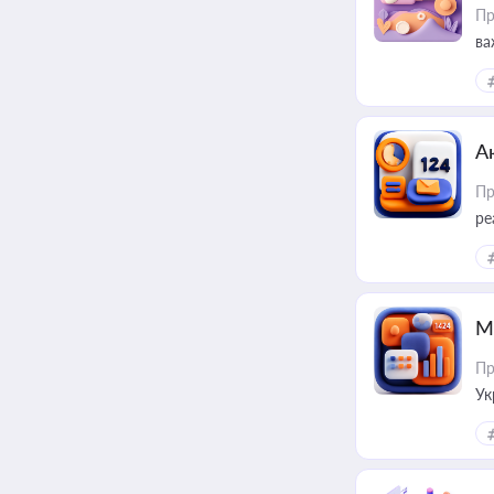
Пр
ва
за
А
Пр
ре
М
Пр
Ук
ін