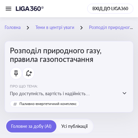
ВХІД ДО LIGA360
Головна
Теми в центрі уваги
Розподіл природного газу, правила газопостачання
Розподіл природного газу,
правила газопостачання
ПРО ЩО ТЕМА:
Про доступність, вартість і надійність
енергопостачання для бізнесу та вплив на економічну
Паливно-енергетичний комплекс
стабільність
Головне за добу (AI)
Усі публікації