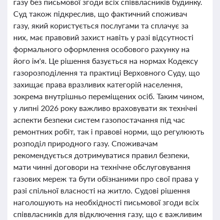
газу без письмової згоди всіх співвласників будинку.
Суд також підкреслив, що фактичний споживач
газу, який користується послугами та сплачує за
них, має правовий захист навіть у разі відсутності
формального оформлення особового рахунку на
його ім'я. Це рішення базується на нормах Кодексу
газорозподілення та практиці Верховного Суду, що
захищає права вразливих категорій населення,
зокрема внутрішньо переміщених осіб. Таким чином,
у липні 2026 року важливо враховувати як технічні
аспекти безпеки систем газопостачання під час
ремонтних робіт, так і правові норми, що регулюють
розподіл природного газу. Споживачам
рекомендується дотримуватися правил безпеки,
мати чинні договори на технічне обслуговування
газових мереж та бути обізнаними про свої права у
разі спільної власності на житло. Судові рішення
наголошують на необхідності письмової згоди всіх
співвласників для відключення газу, що є важливим