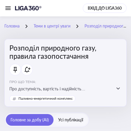
ВХІД ДО LIGA360
Головна
Теми в центрі уваги
Розподіл природного газу, правила газопостачання
Розподіл природного газу,
правила газопостачання
ПРО ЩО ТЕМА:
Про доступність, вартість і надійність
енергопостачання для бізнесу та вплив на економічну
Паливно-енергетичний комплекс
стабільність
Головне за добу (AI)
Усі публікації