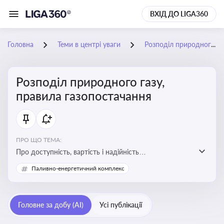
ВХІД ДО LIGA360
Головна
Теми в центрі уваги
Розподіл природного газу, правила газопостачання
Розподіл природного газу,
правила газопостачання
ПРО ЩО ТЕМА:
Про доступність, вартість і надійність
енергопостачання для бізнесу та вплив на економічну
Паливно-енергетичний комплекс
стабільність
Головне за добу (AI)
Усі публікації