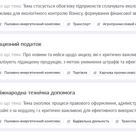
о що тема:
Тема стосується обов’язку підприємств сплачувати еколо
жлива для екологічного контролю бізнесу, формування фінансової 
конодавства
Паливно-енергетичний комплекс
Транспорт
Агропромисловий 
кцизний податок
о що тема:
Про новини та кейси щодо акцизу, які є критично важли
алізують підакцизну продукцію, з метою уникнення штрафів та ефек
Паливно-енергетичний комплекс
Торгівля
Харчова промисловіс
іжнародна технічна допомога
о що тема:
Тема охоплює процеси правового оформлення, адміністр
раїні з-за кордону, і є критично важливою для ефективного використ
фраструктурних проєктів
Паливно-енергетичний комплекс
Будівельна діяльність
Транспо