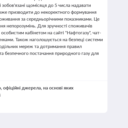
і зобов'язані щомісяця до 5 числа надавати
 може призводити до некоректного формування
поживання за середньорічними показниками. Це
ня непорозумінь. Для зручності споживачів
 особистим кабінетом на сайті "Нафтогазу", чат-
унками. Також наголошується на безпеці системи
подільних мереж та дотримання правил
 та безпечного постачання природного газу для
о, офіційні джерела, на основі яких
к