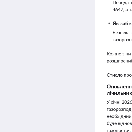
Передати
4647, а 
Як забе
Безпека 
газорозп
Кожне з пи
розширений
Стисло про
Оновлення
лічильник
У січні 20
газорозпод
необхідний 
буде віднов
газопостача