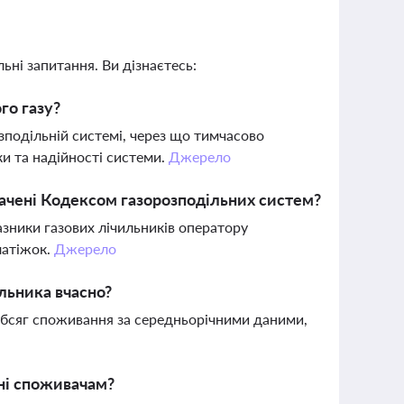
ьні запитання. Ви дізнаєтесь:
го газу?
зподільній системі, через що тимчасово
ки та надійності системи.
Джерело
бачені Кодексом газорозподільних систем?
азники газових лічильників оператору
латіжок.
Джерело
льника вчасно?
обсяг споживання за середньорічними даними,
пні споживачам?