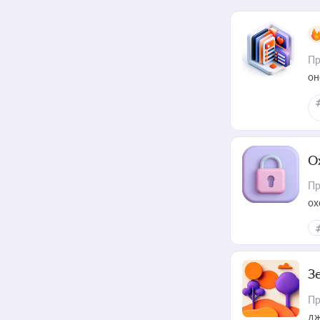
Пр
он
О
Пр
ох
З
Пр
дж