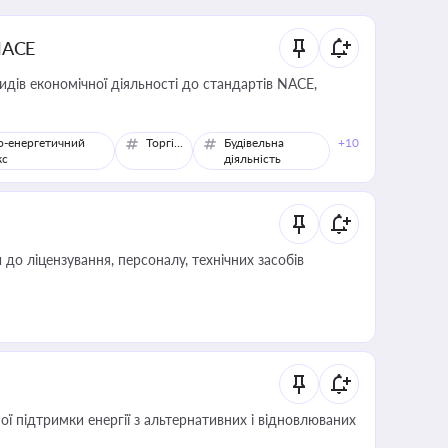
NACE
идів економічної діяльності до стандартів NACE,
о-енергетичний
Торгівля
Будівельна
+10
кс
діяльність
о ліцензування, персоналу, технічних засобів
 підтримки енергії з альтернативних і відновлюваних