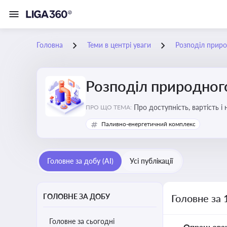
Головна
Теми в центрі уваги
Розподіл приро
Розподіл природного
Про доступність, вартість і
ПРО ЩО ТЕМА:
Паливно-енергетичний комплекс
Головне за добу (AI)
Усі публікації
ГОЛОВНЕ ЗА ДОБУ
Головне за 
Головне за сьогодні
Опрацьова