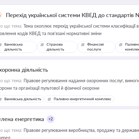
Перехід української системи КВЕД до стандартів 
о що тема:
Тема охоплює перехід української системи класифікації в
овлення кодів КВЕД та пов'язані нормативні зміни
Банківська
Страхова
Фінансові
Паливн
діяльність
діяльність
послуги
компле
хоронна діяльність
о що тема:
Правове регулювання надання охоронних послуг, вимоги д
орони та організації пультової й фізичної охорони
Банківська діяльність
Паливно-енергетичний комплекс
елена енергетика
+2
о що тема:
Правове регулювання виробництва, продажу та державної
ерел