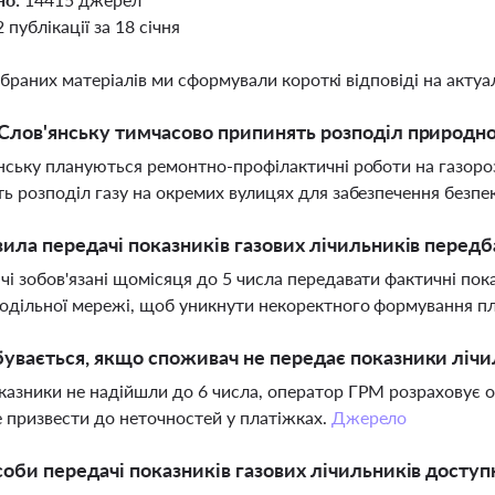
2 публікації за 18 січня
ібраних матеріалів ми сформували короткі відповіді на актуал
Слов'янську тимчасово припинять розподіл природно
нську плануються ремонтно-профілактичні роботи на газоро
ь розподіл газу на окремих вулицях для забезпечення безпе
вила передачі показників газових лічильників перед
і зобов'язані щомісяця до 5 числа передавати фактичні пок
одільної мережі, щоб уникнути некоректного формування п
увається, якщо споживач не передає показники лічи
азники не надійшли до 6 числа, оператор ГРМ розраховує 
призвести до неточностей у платіжках.
Джерело
соби передачі показників газових лічильників досту