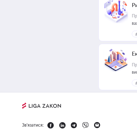
Ри
Пр
ва
Е
Пр
ви
Зв'язатися: