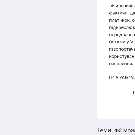
лічильників
фактичні д
платіжок, 
підкреслює
передбачено
ботами у V
газопостач
користуванн
населення.
LIGA ZAKON
Теми, які мож