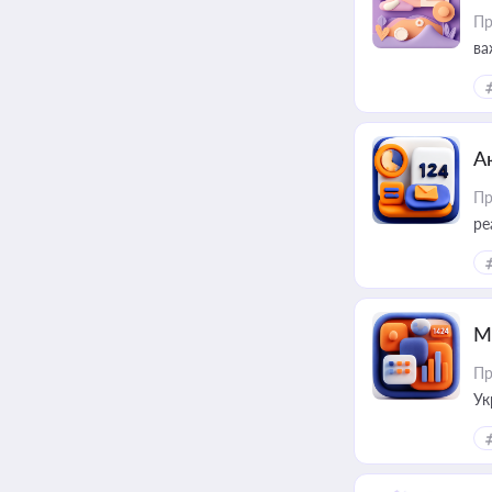
Пр
ва
за
А
Пр
ре
М
Пр
Ук
ін