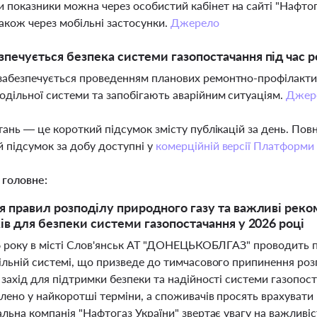
 показники можна через особистий кабінет на сайті "Нафтога
також через мобільні застосунки.
Джерело
зпечується безпека системи газопостачання під час 
забезпечується проведенням планових ремонтно-профілактич
одільної системи та запобігають аварійним ситуаціям.
Джер
тань — це короткий підсумок змісту публікацій за день. По
 підсумок за добу доступні у
комерційній версії Платформи
 головне:
 правил розподілу природного газу та важливі реко
ів для безпеки системи газопостачання у 2026 році
26 року в місті Слов'янськ АТ "ДОНЕЦЬКОБЛГАЗ" проводить 
ільній системі, що призведе до тимчасового припинення роз
захід для підтримки безпеки та надійності системи газопос
лено у найкоротші терміни, а споживачів просять врахувати
льна компанія "Нафтогаз України" звертає увагу на важливіс