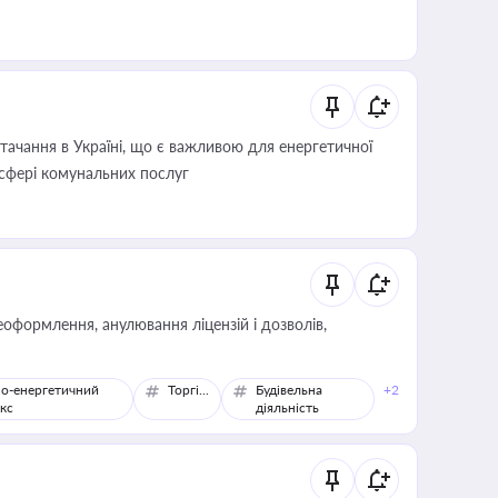
ачання в Україні, що є важливою для енергетичної
 сфері комунальних послуг
оформлення, анулювання ліцензій і дозволів,
о-енергетичний
Торгівля
Будівельна
+2
кс
діяльність