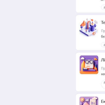
Т
Пр
бе
Лі
Пр
не
Е