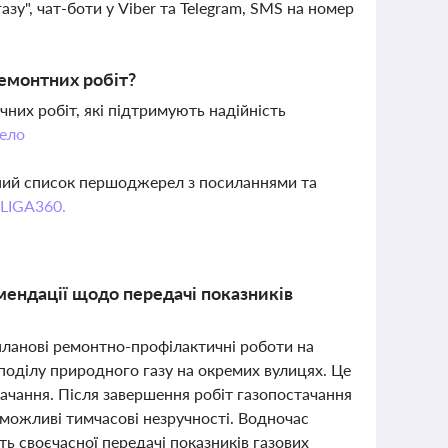
зу", чат-боти у Viber та Telegram, SMS на номер
ремонтних робіт?
них робіт, які підтримують надійність
ело
вний список першоджерел з посиланнями та
 LIGA360.
мендації щодо передачі показників
планові ремонтно-профілактичні роботи на
поділу природного газу на окремих вулицях. Це
тачання. Після завершення робіт газопостачання
 можливі тимчасові незручності. Водночас
ть своєчасної передачі показників газових