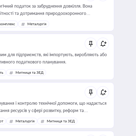
гічний податок за забруднення довкілля. Вона
звітності та дотримання природоохоронного
комплекс
Металургія
вим для підприємств, які імпортують, виробляють або
тивного податкового планування.
ть
Митниця та ЗЕД
ування і контролю технічної допомоги, що надається
ання ресурсів у сфері розвитку, реформ та
рт
Металургія
Митниця та ЗЕД