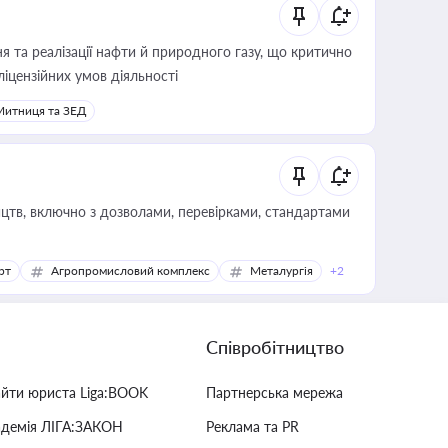
 та реалізації нафти й природного газу, що критично
ліцензійних умов діяльності
Митниця та ЗЕД
цтв, включно з дозволами, перевірками, стандартами
рт
Агропромисловий комплекс
Металургія
+2
Співробітництво
айти юриста Liga:BOOK
Партнерська мережа
адемія ЛІГА:ЗАКОН
Реклама та PR