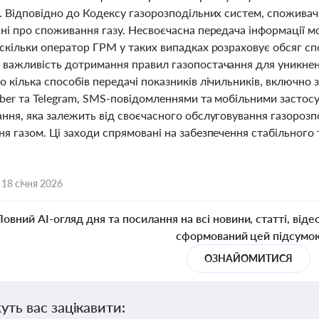
. Відповідно до Кодексу газорозподільних систем, споживач
ані про споживання газу. Несвоєчасна передача інформації
оскільки оператор ГРМ у таких випадках розраховує обсяг с
 важливість дотримання правил газопостачання для уникнен
 кілька способів передачі показників лічильників, включно з
iber та Telegram, SMS-повідомленнями та мобільними застос
ання, яка залежить від своєчасного обслуговування газороз
я газом. Ці заходи спрямовані на забезпечення стабільного
,
18 січня 2026
Повний AI-огляд дня та посилання на всі новини, статті, віде
сформований цей підсумо
ОЗНАЙОМИТИСЯ
уть вас зацікавити: