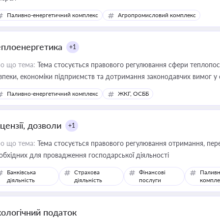
Паливно-енергетичний комплекс
Агропромисловий комплекс
еплоенергетика
+1
о що тема:
Тема стосується правового регулювання сфери теплопост
зпеки, економіки підприємств та дотримання законодавчих вимог у
Паливно-енергетичний комплекс
ЖКГ, ОСББ
цензії, дозволи
+1
о що тема:
Тема стосується правового регулювання отримання, пере
обхідних для провадження господарської діяльності
Банківська
Страхова
Фінансові
Паливн
діяльність
діяльність
послуги
компле
кологічний податок