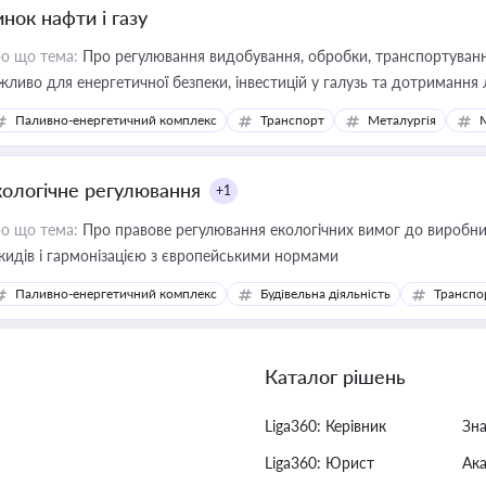
нок нафти і газу
о що тема:
Про регулювання видобування, обробки, транспортування
жливо для енергетичної безпеки, інвестицій у галузь та дотримання 
Паливно-енергетичний комплекс
Транспорт
Металургія
кологічне регулювання
+1
о що тема:
Про правове регулювання екологічних вимог до виробни
кидів і гармонізацією з європейськими нормами
Паливно-енергетичний комплекс
Будівельна діяльність
Транспо
Каталог рішень
Liga360: Керівник
Зн
Liga360: Юрист
Ак